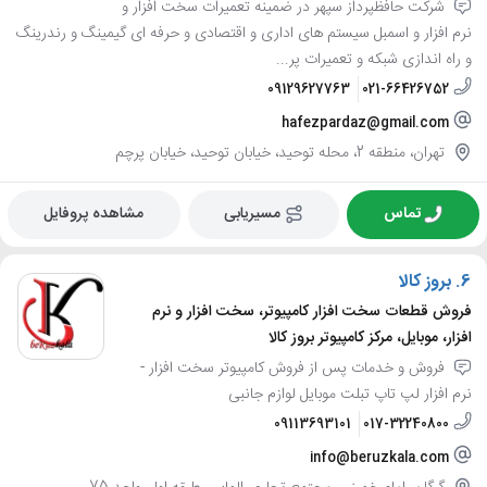
شرکت حافظپرداز سپهر در ضمینه تعمیرات سخت افزار و
نرم افزار و اسمبل سیستم های اداری و اقتصادی و حرفه ای گیمینگ و رندرینگ
و راه اندازی شبکه و تعمیرات پر...
09129627763
021-66426752
hafezpardaz@gmail.com
تهران، منطقه 2، محله توحید، خیابان توحید، خیابان پرچم
تماس
مسیریابی
مشاهده پروفایل
6.
بروز کالا
فروش قطعات سخت افزار کامپیوتر، سخت افزار و نرم
افزار، موبایل، مرکز کامپیوتر بروز کالا
فروش و خدمات پس از فروش کامپیوتر سخت افزار -
نرم افزار لپ تاپ تبلت موبایل لوازم جانبی
09113693101
017-32240800
info@beruzkala.com