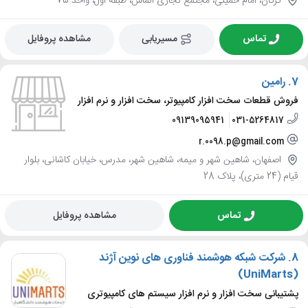
گرگان، امام خمینی، مجتمع تجاری الماس، طبقه اول، واحد 75
تماس
مسیریابی
مشاهده پروفایل
7.
رامین
فروش قطعات سخت افزار کامپیوتر، سخت افزار و نرم افزار
09139095941
031-5264817
r.0098.p@gmail.com
اصفهان، شاهین شهر و میمه، شاهین شهر، مدرس، خیابان کاشانی، بلوار
قیام (24 متری)، پلاک 28
تماس
مشاهده پروفایل
8.
شرکت شبکه هوشمند فناوری های نوین آژند
(UniMarts)
پشتیبانی سخت افزار و نرم افزار سیستم های کامپیوتری