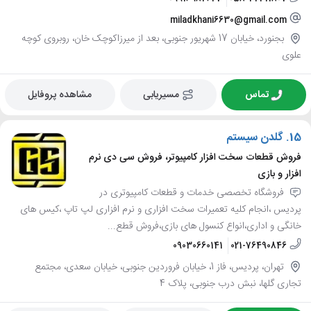
miladkhani6630@gmail.com
بجنورد، خیابان 17 شهریور جنوبی، بعد از میرزاکوچک خان، روبروی کوچه
علوی
تماس
مسیریابی
مشاهده پروفایل
15.
گلدن سیستم
فروش قطعات سخت افزار کامپیوتر، فروش سی دی نرم
افزار و بازی
فروشگاه تخصصی خدمات و قطعات کامپیوتری در
پردیس ،انجام کلیه تعمیرات سخت افزاری و نرم افزاری لپ تاپ ،کیس های
خانگی و اداری،انواع کنسول های بازی،فروش قطع...
09030660141
021-76490846
تهران، پردیس، فاز 1، خیابان فروردین جنوبی، خیابان سعدی، مجتمع
تجاری گلها، نبش درب جنوبی، پلاک 4