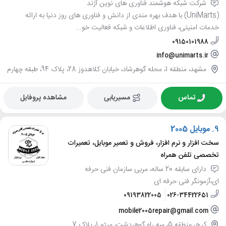
شرکت شبکه هوشمند فناوری های نوین آژند
(UniMarts) با هدف بهره مندی از دانش و فناوری های روز دنیا به ارائه
خدمات امنیتی، فناوری اطلاعات و شبکه فعالیت خو...
09150101988
info@unimarts.ir
مشهد، منطقه 1، محله گوهرشاد، خیابان کلاهدوز 28، پلاک 94، طبقه چهارم
تماس
مسیریابی
مشاهده پروفایل
9.
موبایل 2005
سخت افزار و نرم افزار، فروش و تعمیر موبایل، تعمیرات
تخصصی تلفن همراه
دارای سابقه 20 ساله، مربی سازمان فنی حرفه
ای،آزمونگر فنی حرفه ای
09193822005
026-34422651
mobile2005repair@gmail.com
کرج، منطقه 5، سه راه گوهردشت، میثم 1، پلاک 7