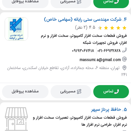
تماس
مسیریابی
مشاهده پروفایل
4.
شرکت مهندسی ستی رایانه (سهامی خاص)
4.5
(2 نظر)
فروش قطعات سخت افزار کامپیوتر، سخت افزار و نرم
افزار، فروش تجهیزات شبکه
09193067418
021-66932828
massumi.a@gmail.com
تهران، منطقه 6، محله جمالزاده، آزادی، تقاطع خیابان اسکندری، ساختمان
241
تماس
مسیریابی
مشاهده پروفایل
5.
حافظ پرداز سپهر
فروش قطعات سخت افزار کامپیوتر، تعمیرات سخت افزار و
نرم افزار، طراحی نرم افزار ها