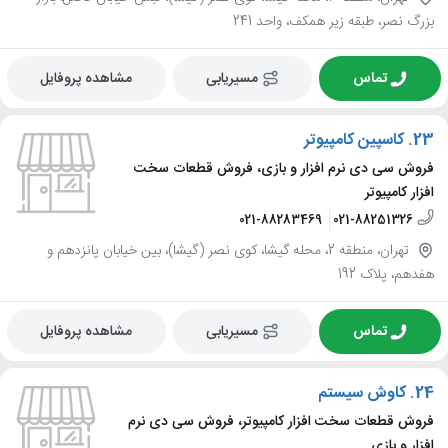
بزرگ نصر، طبقه زیر همکف، واحد 241
تماس
مسیریابی
مشاهده پروفایل
23.
کاسپین کامپیوتر
فروش سی دی نرم افزار و بازی، فروش قطعات سخت
افزار کامپیوتر
021-88283469
021-88251326
تهران، منطقه 2، محله گیشا، کوی نصر (گیشا)، بین خیابان پانزدهم و
هفدهم، پلاک 192
تماس
مسیریابی
مشاهده پروفایل
24.
کاوش سیستم
فروش قطعات سخت افزار کامپیوتر، فروش سی دی نرم
افزار و بازی