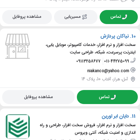
تماس
مسیریابی
مشاهده پروفایل
10.
نیاکان پردازش
سخت افزار و نرم افزار، خدمات کامپیوتر، موبایل یابی،
اینترنت پرسرعت، شبکه، طراحی سایت
09113258677
011-44275099
niakanco@yahoo.com
آمل، هراز، آفتاب 10، پلاک 14
تماس
مشاهده پروفایل
11.
دایان ابر اورین
سخت افزار و نرم افزار، فروش سخت افزار، طراحی و راه
اندازی و امنیت شبکه، آنتی ویروس