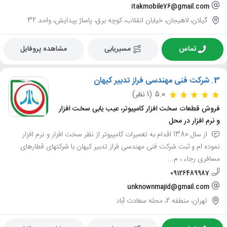
itakmobile76@gmail.com
گیلان، لاهیجان، خیابان انقلاب، کوچه برق، پاساژ پیدایش، واحد 32
تماس
مسیریابی
مشاهده پروفایل
3.
شرکت فنی مهندسی فراز تدبیر کیهان
5.0
(1 نظر)
فروش قطعات سخت افزار کامپیوتر، عیب یابی سخت افزار
و نرم افزار در محل
از سال 1380 اقدام به تعمیرات کامپیوتر از نظر سخت افزار و نرم افزار
نموده ام و ثبت شرکت فنی مهندسی فراز تدبیر کیهان با شرکتهای قطارهای
مسافری رجاء ، م...
09126489987
unknownmajid@gmail.com
تهران، منطقه 2، محله سعادت آباد