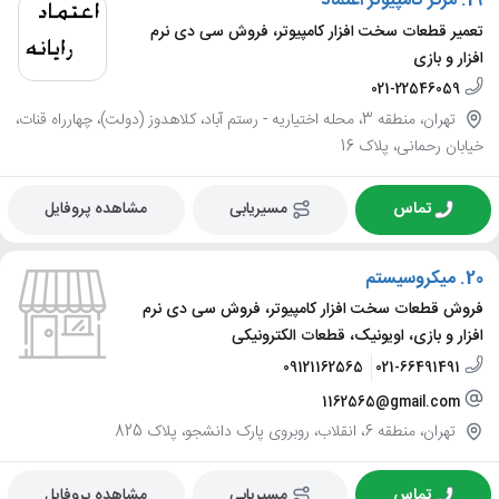
19.
مرکز کامپیوتر اعتماد
تعمیر قطعات سخت افزار کامپیوتر، فروش سی دی نرم
افزار و بازی
021-22546059
تهران، منطقه 3، محله اختیاریه - رستم آباد، کلاهدوز (دولت)، چهارراه قنات،
خیابان رحمانی، پلاک 16
تماس
مسیریابی
مشاهده پروفایل
20.
میکروسیستم
فروش قطعات سخت افزار کامپیوتر، فروش سی دی نرم
افزار و بازی، اویونیک، قطعات الکترونیکی
09121162565
021-66491491
1162565@gmail.com
تهران، منطقه 6، انقلاب، روبروی پارک دانشجو، پلاک 825
تماس
مسیریابی
مشاهده پروفایل