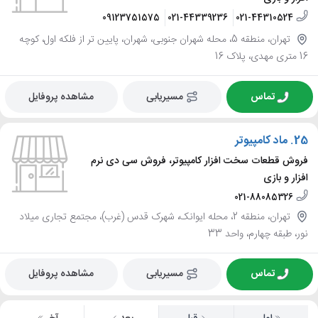
09123751575
021-44339236
021-44310524
تهران، منطقه 5، محله شهران جنوبی، شهران، پایین تر از فلکه اول، کوچه
16 متری مهدی، پلاک 16
تماس
مسیریابی
مشاهده پروفایل
25.
ماد کامپیوتر
فروش قطعات سخت افزار کامپیوتر، فروش سی دی نرم
افزار و بازی
021-88085326
تهران، منطقه 2، محله ایوانک، شهرک قدس (غرب)، مجتمع تجاری میلاد
نور، طبقه چهارم، واحد 33
تماس
مسیریابی
مشاهده پروفایل