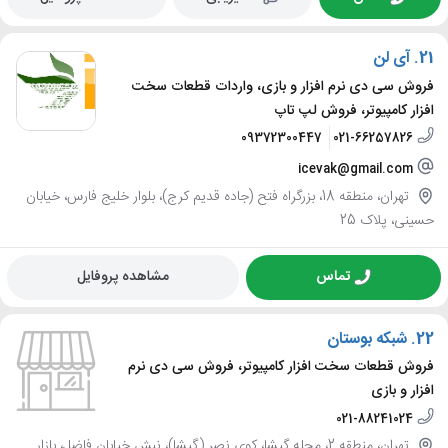
21.
آی لن
فروش سی دی نرم افزار و بازی، واردات قطعات سخت
افزار کامپیوتر، فروش لپ تاپ
09372300447
021-66257826
icevak@gmail.com
تهران، منطقه 18، بزرگراه فتح (جاده قدیم کرج)، بلوار خلیج فارس، خیابان
حسینی، پلاک 25
تماس
مشاهده پروفایل
22.
شبکه بوستان
فروش قطعات سخت افزار کامپیوتر، فروش سی دی نرم
افزار و بازی
021-88241024
تهران، منطقه 2، محله گیشا، کوی نصر (گیشا)، نبش خیابان فاضل، بازار