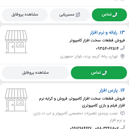
تماس
مسیریابی
مشاهده پروفایل
13.
رایانه و نرم افزار
فروش قطعات سخت افزار کامپیوتر
09354062514
تهران، رباط کریم، پرند، بلوارز جمهوری
تماس
مشاهده پروفایل
14.
پارس افزار
فروش قطعات سخت افزار کامپیوتر، فروش و کرایه نرم
افزار فیلم و بازی کامپیوتری
نصب ویندوز تعمیرات تخصصی کامپیوتر و لپ ت بازی
و نرم افزار
09916984627
058-32411807