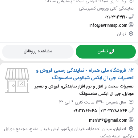
راه اندازی شبکه- طراحی شبکه - پشتیبانی شبکه -
نمایندگی آنتی ویروس کسپرسکی
021-22143210
info@evrinmsp.com
تهران
تماس
مشاهده پروفایل
12.
فروشگاه ملی همراه - نمایندگی رسمی فروش و
تعمیرات جی ال ایکس شیائومی سامسونگ
تعمیرات سخت و افزار و نرم افزار نمایندگی، فروش و تعمیر
موبایل، جی ال ایکس سامسونگ
سال تاسیس 1390 ساعت کاری 9 الی 22
09131766045
031-32288544
msn936@gmail.com
اصفهان، میدان احمدآباد، خیابان بزرگمهر، نبش خیابان مفتح، مجتمع موبایل
بزرگمهر، طبقه همکف