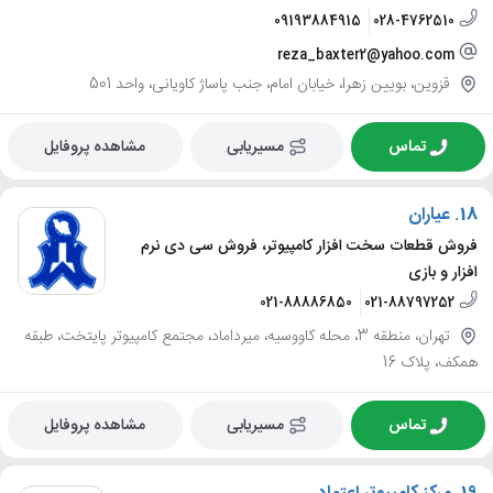
09193884915
028-4762510
reza_baxter2@yahoo.com
قزوین، بویین زهرا، خیابان امام، جنب پاساژ کاویانی، واحد 501
تماس
مسیریابی
مشاهده پروفایل
18.
عیاران
فروش قطعات سخت افزار کامپیوتر، فروش سی دی نرم
افزار و بازی
021-88886850
021-88797252
تهران، منطقه 3، محله کاووسیه، میرداماد، مجتمع کامپیوتر پایتخت، طبقه
همکف، پلاک 16
تماس
مسیریابی
مشاهده پروفایل