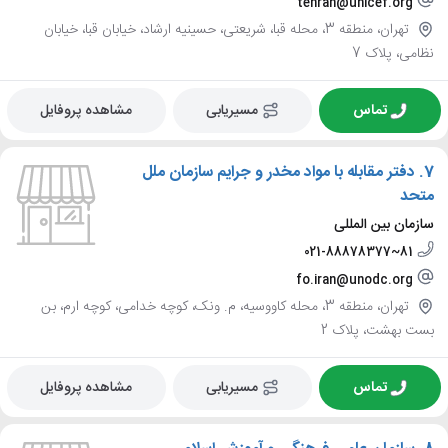
tehran@unicef.org
تهران، منطقه 3، محله قبا، شریعتی، حسینیه ارشاد، خیابان قبا، خیابان
نظامی، پلاک 7
تماس
مسیریابی
مشاهده پروفایل
7.
دفتر مقابله با مواد مخدر و جرایم سازمان ملل
متحد
سازمان بین المللی
021-88878377~81
fo.iran@unodc.org
تهران، منطقه 3، محله کاووسیه، م. ونک، کوچه خدامی، کوچه ارم، بن
بست بهشت، پلاک 2
تماس
مسیریابی
مشاهده پروفایل