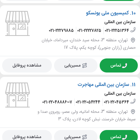
10.
کمیسیون ملی یونسکو
سازمان بین المللی
021-22279885
021-22227825
021-22251364
تهران، منطقه 3، محله سید خندان، میرداماد، خیابان
حصاری (رازان جنوبی)، کوچه یکم، پلاک 17
تماس
مسیریابی
مشاهده پروفایل
11.
سازمان بین المللی مهاجرت
سازمان بین المللی
021-22048886~7
021-22054244
021-22045364
تهران، منطقه 3، محله امانیه، ولی عصر، روبروی صدا و
سیما، خیابان خرسند، نبش کوچه لادن، پلاک 3
تماس
مسیریابی
مشاهده پروفایل