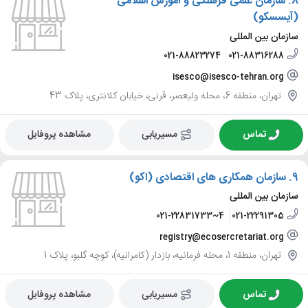
8.
سازمان علمی فرهنگی و آموزش اسلامی
(آیسسکو)
سازمان بین المللی
021-88823274
021-88316288
isesco@isesco-tehran.org
تهران، منطقه 6، محله ولیعصر، قرنی، خیابان کلانتری، پلاک 43
تماس
مسیریابی
مشاهده پروفایل
9.
سازمان همکاری های اقتصادی (اکو)
سازمان بین المللی
021-22831733~4
021-22291305
registry@ecosercretariat.org
تهران، منطقه 1، محله فرمانیه، بازدار (کامرانیه)، کوچه گلبو، پلاک 1
تماس
مسیریابی
مشاهده پروفایل