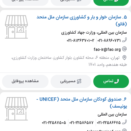
5.
سازمان خوار و بار و کشاورزی سازمان ملل متحد
(فائو)
سازمان بین المللی، وزارت جهاد کشاورزی
021-81363701~2
021-88960731
fao-ir@fao.org
تهران، منطقه 6، محله کشاورز، بلوار کشاورز، ساختمان وزارت کشاورزی،
طبقه هفدهم، واحد 1701
تماس
مسیریابی
مشاهده پروفایل
6.
صندوق کودکان سازمان ملل متحد (UNICEF -
یونیسف)
سازمان بین المللی
021-22587505
021-22586587
021-22586675