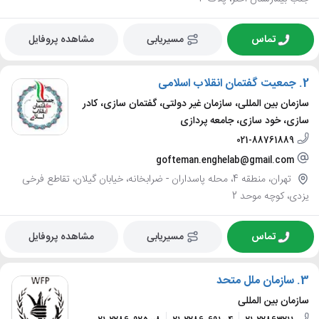
تماس
مسیریابی
مشاهده پروفایل
2.
جمعیت گفتمان انقلاب اسلامی
سازمان بین المللی، سازمان غیر دولتی، گفتمان سازی، کادر
سازی، خود سازی، جامعه پردازی
021-88761889
gofteman.enghelab@gmail.com
تهران، منطقه 4، محله پاسداران - ضرابخانه، خیابان گیلان، تقاطع فرخی
یزدی، کوچه موحد 2
تماس
مسیریابی
مشاهده پروفایل
3.
سازمان ملل متحد
سازمان بین المللی