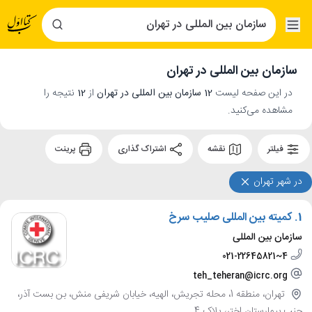
سازمان بین المللی در تهران
در این صفحه لیست
12 سازمان بین المللی در تهران
از
12
نتیجه را
مشاهده می‌کنید.
فیلتر
نقشه
اشتراک گذاری
پرینت
در شهر تهران
1.
کمیته بین المللی صلیب سرخ
سازمان بین المللی
021-22645821~4
teh_teheran@icrc.org
تهران، منطقه 1، محله تجریش، الهیه، خیابان شریفی منش، بن بست آذر،
جنب بیمارستان اختر، پلاک 4