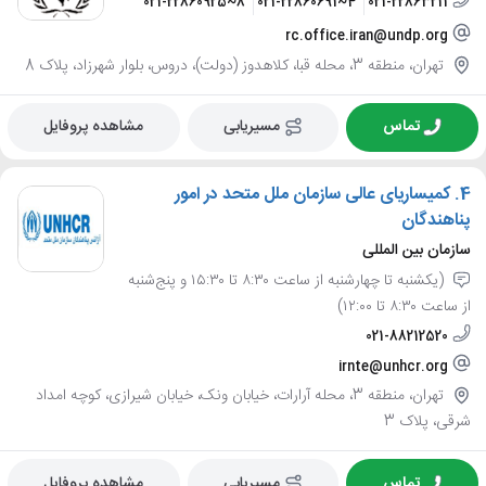
021-22860925~8
021-22860691~4
021-22863211
rc.office.iran@undp.org
تهران، منطقه 3، محله قبا، کلاهدوز (دولت)، دروس، بلوار شهرزاد، پلاک 8
تماس
مسیریابی
مشاهده پروفایل
4.
کمیساریای عالی سازمان ملل متحد در امور
پناهندگان
سازمان بین المللی
(یکشنبه تا چهارشنبه از ساعت ۸:۳۰ تا ۱۵:۳۰ و پنج‌شنبه
از ساعت ۸:۳۰ تا ۱۲:۰۰)
021-88212520
irnte@unhcr.org
تهران، منطقه 3، محله آرارات، خیابان ونک، خیابان شیرازی، کوچه امداد
شرقی، پلاک 3
تماس
مسیریابی
مشاهده پروفایل