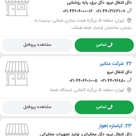
دکل انتقال نیرو، دکل برق، پایه روشنایی
021-44604000~16
021-44031731~7
تهران، منطقه 5، بزرگراه همت ستاری شمالی، نرسیده به
نیایش، ساختمان فراساز، طبقه همکف
تماس
مشاهده پروفایل
22.
شرکت متانیر
دکل انتقال نیرو
021-44066010~5
021-44096850
تهران، منطقه 5، بزرگراه کاشانی، ایستگاه باصفا
تماس
مشاهده پروفایل
23.
کیاسازه اهواز
دکل انتقال نیرو، دکل مخابراتی، تولید تجهیزات مخابراتی