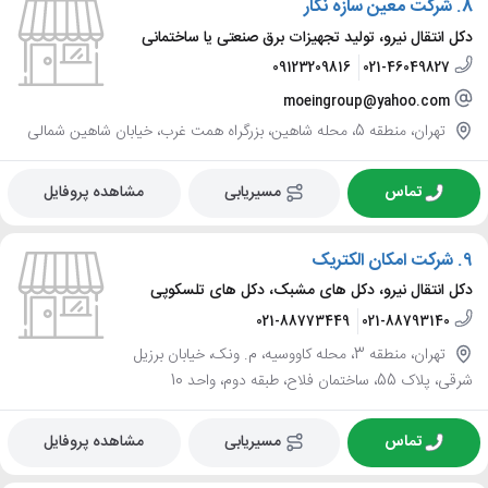
8.
شرکت معین سازه نگار
دکل انتقال نیرو، تولید تجهیزات برق صنعتی یا ساختمانی
09123209816
021-46049827
moeingroup@yahoo.com
تهران، منطقه 5، محله شاهین، بزرگراه همت غرب، خیابان شاهین شمالی
تماس
مسیریابی
مشاهده پروفایل
9.
شرکت امکان الکتریک
دکل انتقال نیرو، دکل های مشبک، دکل های تلسکوپی
021-88773449
021-88793140
تهران، منطقه 3، محله کاووسیه، م. ونک، خیابان برزیل
شرقی، پلاک 55، ساختمان فلاح، طبقه دوم، واحد 10
تماس
مسیریابی
مشاهده پروفایل