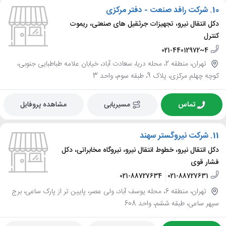
10.
شرکت رافد صنعت - دفتر مرکزی
دکل انتقال نیرو، تجهیزات جرثقیل های صنعتی، ریموت
کنترل
021-44012972~4
تهران، منطقه 2، محله دریا، سعادت آباد، خیابان علامه طباطبایی جنوبی،
کوچه چهلم مرکزی، پلاک 9، طبقه سوم، واحد 3
تماس
مسیریابی
مشاهده پروفایل
11.
شرکت نیروگستر سهند
دکل انتقال نیرو، خطوط انتقال نیرو، نیروگاه مخابراتی، دکل
فشار قوی
021-88727634
021-88727631
تهران، منطقه 6، محله یوسف آباد، ولی عصر، پایین تر از پارک ساعی، برج
سپهر ساعی، طبقه ششم، واحد 608