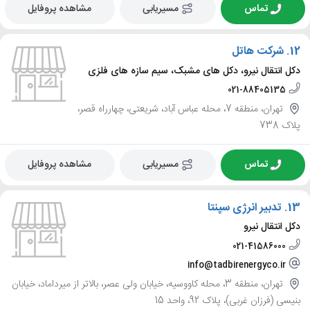
تماس
مسیریابی
مشاهده پروفایل
12.
شرکت هاتل
دکل انتقال نیرو، دکل های مشبک، سیم سازه های فلزی
021-88405135
تهران، منطقه 7، محله عباس آباد، شریعتی، چهارراه قصر،
پلاک 738
تماس
مسیریابی
مشاهده پروفایل
13.
تدبیر انرژی سپنتا
دکل انتقال نیرو
021-41586000
info@tadbirenergyco.ir
تهران، منطقه 3، محله کاووسیه، خیابان ولی عصر، بالاتر از میرداماد، خیابان
بنیسی (فرزان غربی)، پلاک 92، واحد 15