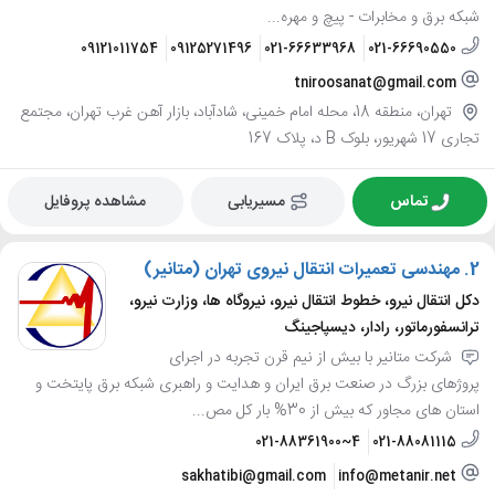
شبکه برق و مخابرات - پیچ و مهره...
09121011754
09125271496
021-66633968
021-66690550
tniroosanat@gmail.com
تهران، منطقه 18، محله امام خمینی، شادآباد، بازار آهن غرب تهران، مجتمع
تجاری 17 شهریور، بلوک B د، پلاک 167
تماس
مسیریابی
مشاهده پروفایل
2.
مهندسی تعمیرات انتقال نیروی تهران (متانیر)
دکل انتقال نیرو، خطوط انتقال نیرو، نیروگاه ها، وزارت نیرو،
ترانسفورماتور، رادار، دیسپاجینگ
شرکت متانیر با بیش از نیم قرن تجربه در اجرای
پروژهای بزرگ در صنعت برق ایران و هدایت و راهبری شبکه برق پایتخت و
استان های مجاور که بیش از 30% بار کل مص...
021-88361900~4
021-88081115
sakhatibi@gmail.com
info@metanir.net