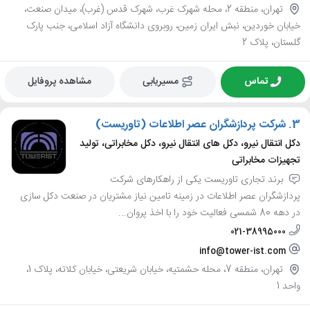
تهران، منطقه 2، محله شهرک غرب، شهرک قدس (غرب)، میدان صنعت،
خیابان خوردین، نبش ایران زمین، روبروی دانشگاه آزاد اسلامی، جنب پارک
گلستان، پلاک 2
تماس
مسیریابی
مشاهده پروفایل
3.
شرکت پردازشگران عصر اطلاعات (تاوریست)
دکل انتقال نیرو، دکل های انتقال نیرو، دکل مخابراتی، تولید
تجهیزات مخابراتی
برند تجاری تاوریست یکی از راهکارهای شرکت
پردازشگران عصر اطلاعات در زمینه تامین نیاز مشتریان در صنعت دکل سازی
در دهه 80 شمسی فعالیت خود را با اخذ پروان...
021-38995000
info@tower-ist.com
تهران، منطقه 7، محله حشمتیه، خیابان شریعتی، خیابان کلاته، پلاک 1،
واحد 1