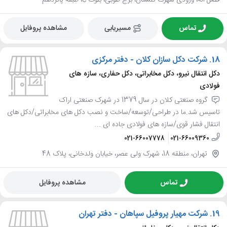
تماس
مسیریابی
مشاهده پروفایل
18.
شرکت دکل سازان کلان - دفتر مرکزی
دکل انتقال نیرو، دکل مخابراتی، دکل حفاری، سازه های
فولادی
گروه صنعتی کلان در سال 1379 در شهرک صنعتی اراک
تاسیس شد.ما در طراحی/توسعه/ساخت و نصب دکل های مخابراتی/دکل های
انتقال فشار قوی/سازه های فولادی جاده ای ...
021-66007778
021-66009360
تهران، منطقه 18، شهرک ولی عصر، خیابان ولدخانی، پلاک 48
تماس
مشاهده پروفایل
19.
شرکت مهیار پروفیل سپاهان - دفتر تهران