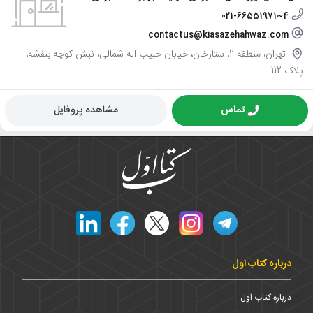
021-66551971~4
contactus@kiasazehahwaz.com
تهران، منطقه 2، ستارخان، خیابان حبیب اله شمالی، نبش کوچه بنفشه،
پلاک 112
تماس
مشاهده پروفایل
درباره کتاب اول
درباره کتاب اول