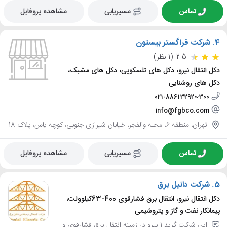
تماس
مسیریابی
مشاهده پروفایل
4.
شرکت فراگستر بیستون
2.5
(1 نظر)
دکل انتقال نیرو، دکل های تلسکوپی، دکل های مشبک،
دکل های روشنایی
021-88613292~300
info@fgbco.com
تهران، منطقه 6، محله والفجر، خیابان شیرازی جنوبی، کوچه یاس، پلاک 18
تماس
مسیریابی
مشاهده پروفایل
5.
شرکت دانیل برق
دکل انتقال نیرو، انتقال برق فشارقوی 400-63کیلوولت،
پیمانکار نفت و گاز و پتروشیمی
این شرکت گرید 1 نیرو در زمینه انتقال برق فشارقوی و