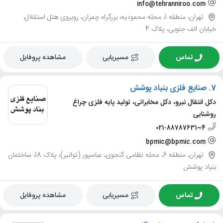
info@tehranniroo.com
تهران، منطقه 1، محله محمودیه، بزرگراه چمران، روبروی هتل استقلال،
خیابان الف جنوبی، پلاک 4
تماس
مسیریابی
مشاهده پروفایل
7.
صنایع فلزی بنیاد پوشش
دکل انتقال نیرو، دکل مخابراتی، تولید پایه فلزی چراغ
روشنایی
021-88787631~4
bpmic@bpmic.com
تهران، منطقه 6، محله نظامی گنجوی، عباسپور (توانیر)، پلاک 18، ساختمان
بنیاد پوشش
تماس
مسیریابی
مشاهده پروفایل