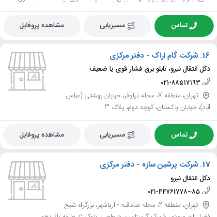
تماس
مسیریابی
مشاهده پروفایل
16.
شرکت گام اراک - دفتر مرکزی
دکل انتقال نیرو، تابلو برق فشار قوی یا ضعیف
021-88517193
تهران، منطقه 7، محله نیلوفر، خیابان بهشتی (عباس
آباد)، خیابان پاکستان، کوچه دوم، پلاک 3
تماس
مسیریابی
مشاهده پروفایل
17.
شرکت پرشین سازه - دفتر مرکزی
دکل انتقال نیرو
021-44761778~85
تهران، منطقه 2، محله صادقيه - آرياشهر، بزرگراه شیخ
فضل اله، ورودی شهرک گلستان، برج طوبی، بلوک c، طبقه پانزدهم