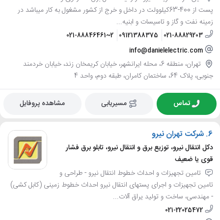
پست از 400-63کیلوولت در داخل و خرج از کشور مشغول به کار میباشد در
زمینه نفت و گاز و تاسیسات و ابنیه...
021-88846461~2
09121388375
021-88829203
info@danielelectric.com
تهران، منطقه 6، محله ایرانشهر، خیابان کریمخان زند، خیابان خردمند
جنوبی، پلاک 64، ساختمان کامران، طبقه دوم، واحد 4
تماس
مسیریابی
مشاهده پروفایل
6.
شرکت تهران نیرو
دکل انتقال نیرو، توزیع برق و انتقال نیرو، تابلو برق فشار
قوی یا ضعیف
تامین تجهیزات و احداث خطوط انتقال نیرو - طراحی و
تامین تجهیزات و اجرای پستهای انتقال نیرو احداث خطوط زمینی (کابل کشی)
- مهندسی، ساخت و تولید یراق آلات...
021-22025472