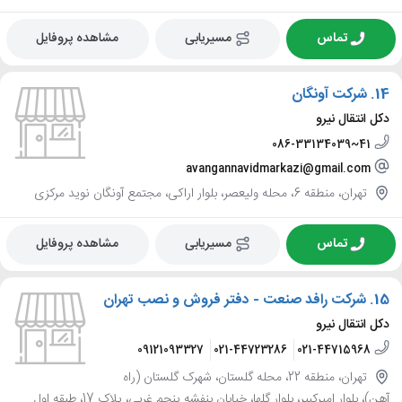
تماس
مسیریابی
مشاهده پروفایل
14.
شرکت آونگان
دکل انتقال نیرو
086-33134039~41
avangannavidmarkazi@gmail.com
تهران، منطقه 6، محله ولیعصر، بلوار اراکی، مجتمع آونگان نوید مرکزی
تماس
مسیریابی
مشاهده پروفایل
15.
شرکت رافد صنعت - دفتر فروش و نصب تهران
دکل انتقال نیرو
09121093327
021-44723286
021-44715968
تهران، منطقه 22، محله گلستان، شهرک گلستان (راه
آهن)، بلوار امیرکبیر، بلوار گلها، خیابان بنفشه پنجم غربی، پلاک 17، طبقه اول