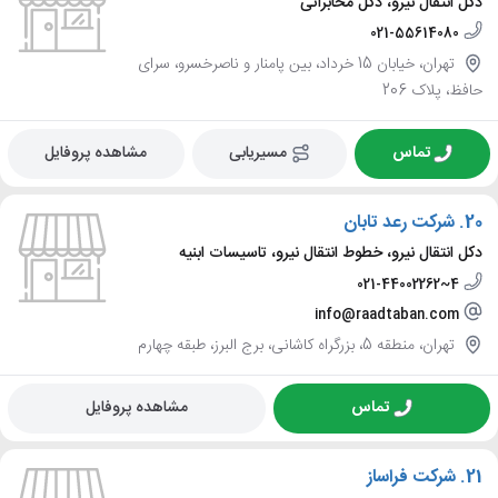
دکل انتقال نیرو، دکل مخابراتی
021-55614080
تهران، خیابان 15 خرداد، بین پامنار و ناصرخسرو، سرای
حافظ، پلاک 206
تماس
مسیریابی
مشاهده پروفایل
20.
شرکت رعد تابان
دکل انتقال نیرو، خطوط انتقال نیرو، تاسیسات ابنیه
021-44002262~4
info@raadtaban.com
تهران، منطقه 5، بزرگراه کاشانی، برج البرز، طبقه چهارم
تماس
مشاهده پروفایل
21.
شرکت فراساز