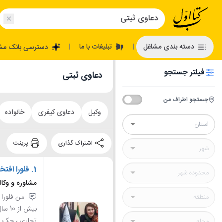
تبلیغات با ما
دسته بندی مشاغل
دسترسی بانک مش
|
|
فیلتر جستجو
دعاوی ثبتی
جستجو اطراف من
وکیل
دعاوی کیفری
خانواده
اشتراک گذاری
پرینت
1.
فلورا افتخ
مشاوره و وکا
من فلورا ا
بیش 
تجاری ، چک سف