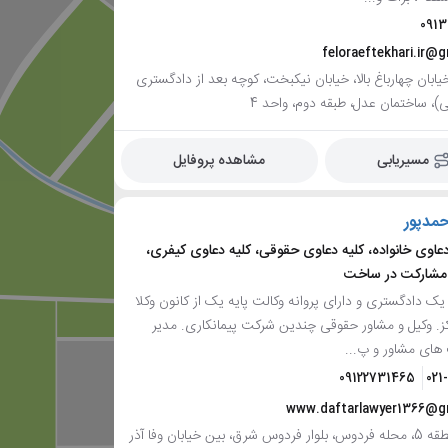
091
feloraeftekhari.ir@
ابان چهارباغ بالا، خیابان نیکبخت، کوچه بعد از دادگستری
، ساختمان عدل، طبقه دوم، واحد 4
مسیریابی
مشاهده پروفایل
مدپور
عاوی خانواده، کلیه دعاوی حقوقی، کلیه دعاوی کیفری،
 مشارکت در ساخت
یک دادگستری و دارای پروانه وکالت پایه یک از کانون وکلا
ز. وکیل و مشاور حقوقی چندین شرکت پیمانکاری. مدیر
ای مشاور و پ...
09122731465
021
www.daftarlawyer1366@g
تهران، منطقه 5، محله فردوس، بلوار فردوس شرق، بین خیابان وفا آذر