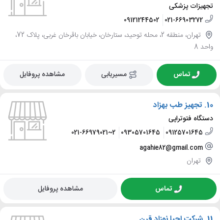
تجهیزات پزشکی
09121244502
021-66903272
تهران، منطقه 2، محله توحید، ستارخان، خیابان باقرخان غربی، پلاک 72،
واحد 8
تماس
مسیریابی
مشاهده پروفایل
10.
تجهیز طب بهزاد
دستگاه فتوتراپی
021-66979021~2
09305701645
09125701645
agahie82@gmail.com
تهران
تماس
مشاهده پروفایل
11.
شرکت احیا نوزاد قرن