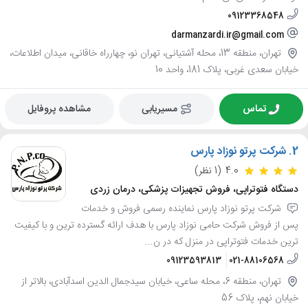
09123368548
darmanzardi.ir@gmail.com
تهران، منطقه 13، محله آشتیانی، تهران نو، چهارراه خاقانی، میدان اطلاعات،
خیابان سعدی غربی، پلاک 181، واحد 10
تماس
مسیریابی
مشاهده پروفایل
2.
شرکت پرتو نوزاد پارس
4.0
(1 نظر)
دستگاه فتوتراپی، فروش تجهیزات پزشکی، درمان زردی
شرکت پرتو نوزاد پارس نماینده رسمی فروش و خدمات
پس از فروش شرکت حامی نوزاد پارس با هدف ارائه گسترده ترین و با کیفیت
ترین خدمات فتوتراپی در منزل که در ن...
09123593813
021-88106568
تهران، منطقه 6، محله ساعی، خیابان سیدجمال الدین اسدآبادی، بالاتر از
خیابان نهم، پلاک 56