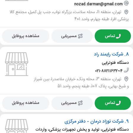
nozad.darman@gmail.com
تهران، منطقه 11، محله سلامت، بزرگراه نواب، جنب پل کمیل، مجتمع کالا
پزشکی افرا، طبقه چهارم، واحد 401
تماس
مسیریابی
مشاهده پروفایل
8.
شرکت رایمند راد
دستگاه فتوتراپی
021-88211632~4
تهران، منطقه 3، محله ونک، خیابان ملاصدرا، بین شیراز
و شیخ بهایی، پلاک 107، طبقه پنجم، واحد 51
تماس
مسیریابی
مشاهده پروفایل
9.
شرکت نوزاد درمان - دفتر مرکزی
دستگاه فتوتراپی، تولید و پخش تجهیزات پزشکی، واردات