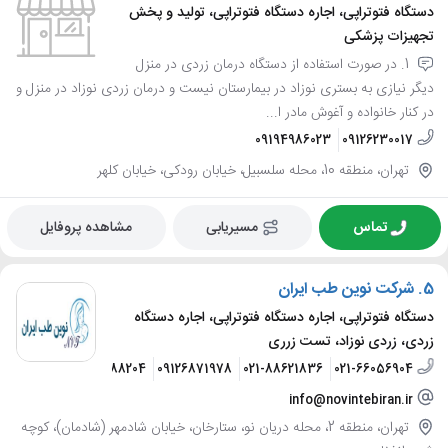
دستگاه فتوتراپی، اجاره دستگاه فتوتراپی، تولید و پخش
تجهیزات پزشکی
1. در صورت استفاده از دستگاه درمان زردی در منزل
دیگر نیازی به بستری نوزاد در بیمارستان نیست و درمان زردی نوزاد در منزل و
در کنار خانواده و آغوش مادر ا...
09194986023
09126230017
تهران، منطقه 10، محله سلسبیل، خیابان رودکی، خیابان کلهر
تماس
مسیریابی
مشاهده پروفایل
5.
شرکت نوین طب ایران
دستگاه فتوتراپی، اجاره دستگاه فتوتراپی، اجاره دستگاه
زردی، زردی نوزاد، تست زرری
09307588204
09126871978
021-88621836
021-66056904
info@novintebiran.ir
تهران، منطقه 2، محله دریان نو، ستارخان، خیابان شادمهر (شادمان)، کوچه