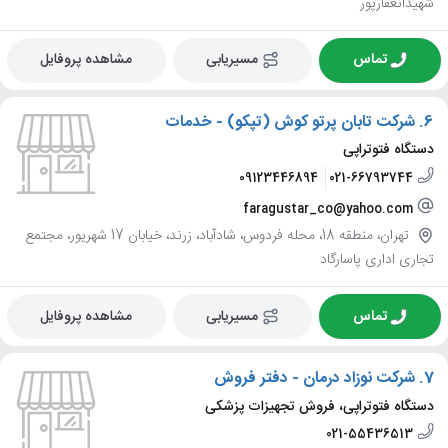
شهیدانغفارپور
تماس
مسیریابی
مشاهده پروفایل
6.
شرکت تابان پرتو کوش (تپکو) - خدمات
دستگاه فتوتراپی
09123446894
021-66793744
faragustar_co@yahoo.com
تهران، منطقه 18، محله فردوس، شادآباد، زرند، خیابان 17 شهریور، مجتمع
تجاری اداری پاسارگاد
تماس
مسیریابی
مشاهده پروفایل
7.
شرکت نوزاد درمان - دفتر فروش
دستگاه فتوتراپی، فروش تجهیزات پزشکی
021-55436513