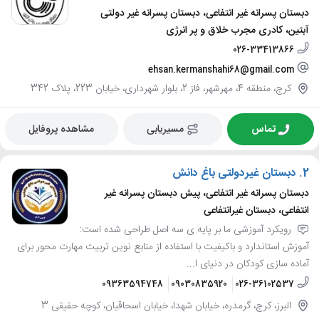
دبستان پسرانه غیر انتفاعی، دبستان پسرانه غیر دولتی
آبتین، کادری مجرب خلاق و پر انرژی
026-33413866
ehsan.kermanshahi68@gmail.com
کرج، منطقه 4، مهرشهر، فاز 2، بلوار شهرداری، خیابان 223، پلاک 342
تماس
مسیریابی
مشاهده پروفایل
2.
دبستان غیردولتی باغ دانش
دبستان پسرانه غیر انتفاعی، پیش دبستان پسرانه غیر
انتفاعی، دبستان غیرانتفاعی
رویکرد آموزشی ما بر پایه ی سه اصل طراحی شده است:
آموزش استاندارد و باکیفیت با استفاده از منابع نوین تربیت مهارت محور برای
آماده سازی کودکان در دنیای ا...
09363594748
09030835920
026-36102537
البرز، کرج، گرمدره، خیابان شهدا، خیابان اسحاقیان، کوچه حقیقی 3