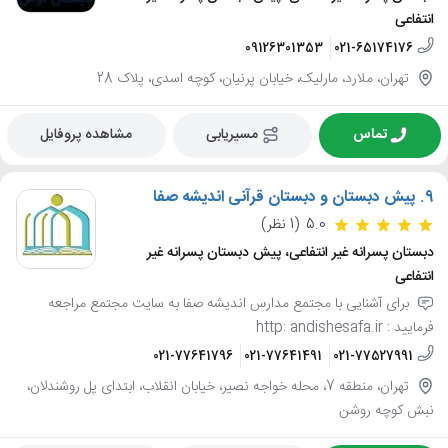
انتفاعی
09126301353
021-65174176
تهران، ملارد، مارلیک، خیابان پرنیان، کوچه اسدی، پلاک 28
تماس
مسیریابی
مشاهده پروفایل
9.
پیش دبستان و دبستان قرآنی اندیشه صفا
5.0
(1 نظر)
دبستان پسرانه غیر انتفاعی، پیش دبستان پسرانه غیر
انتفاعی
برای آشنایی با مجتمع مدارس اندیشه صفا به سایت مجتمع مراجعه
فرمایید : http: andishesafa.ir
021-77641796
021-77641491
021-77527991
تهران، منطقه 7، محله خواجه نصیر، خیابان انقلاب، ابتدای پل روشندلان،
نبش کوچه روشن