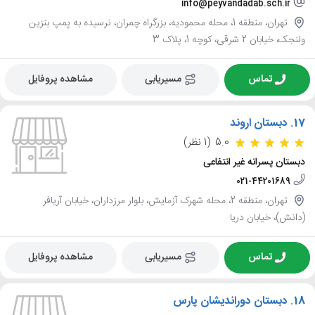
info@peyvandadab.sch.ir
تهران، منطقه 1، محله محمودیه، بزرگراه چمران، نرسیده به پمپ بنزین
ولنجک، خیابان 2 شرقی، کوچه 1، پلاک 3
تماس
مسیریابی
مشاهده پروفایل
17.
دبستان اروند
5.0
(1 نظر)
دبستان پسرانه غیر انتفاعی
021-44201689
تهران، منطقه 2، محله شهرک آزمایش، بلوار مرزداران، خیابان آریافر
(دانش)، خیابان دریا
تماس
مسیریابی
مشاهده پروفایل
18.
دبستان دوراندیشان پارس