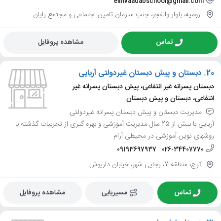
elmvaadabschool@gmail.com
ارومیه، بلوار والفجر، جنب سازمان تامین اجتماعی و مجتمع رایان
تماس
مشاهده پروفایل
20.
دبستان و پیش دبستان غیردولتی آریایی
دبستان پسرانه غیر انتفاعی، پیش دبستان پسرانه غیر
انتفاعی، دبستان و پیش دبستان
مدیریت دبستان و پیش دبستان پسرانه غیردولتی
آریایی با بیش از 25 سال مدیریت آموزشی و بهره گیری از تجربیات گذشته با
روشهای نوین آموزشی در محیطی آرام
09193697937
026-34407770
کرج، منطقه 7، رجایی شهر، خیابان داریوش
تماس
مسیریابی
مشاهده پروفایل