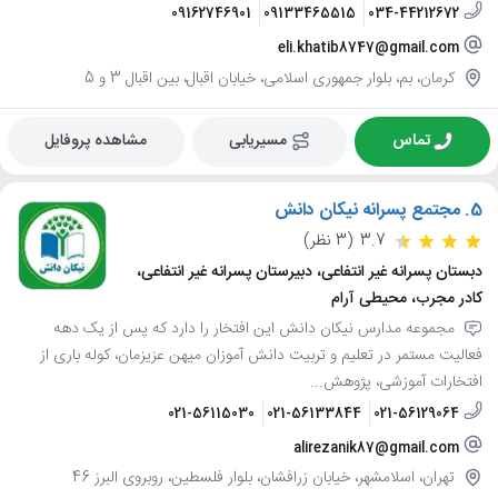
09162746901
09133465515
034-44212672
eli.khatib8747@gmail.com
کرمان، بم، بلوار جمهوری اسلامی، خیابان اقبال، بین اقبال 3 و 5
تماس
مسیریابی
مشاهده پروفایل
5.
مجتمع پسرانه نیکان دانش
3.7
(3 نظر)
دبستان پسرانه غیر انتفاعی، دبیرستان پسرانه غیر انتفاعی،
کادر مجرب، محیطی آرام
مجموعه مدارس نیکان دانش این افتخار را دارد که پس از یک دهه
فعالیت مستمر در تعلیم و تربیت دانش آموزان میهن عزیزمان، کوله باری از
افتخارات آموزشی، پژوهش...
021-56115030
021-56133844
021-56129064
alirezanik87@gmail.com
تهران، اسلامشهر، خیابان زرافشان، بلوار فلسطین، روبروی البرز 46