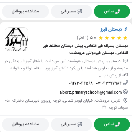
تماس
مسیریابی
مشاهده پروفایل
6.
دبستان البرز
5.0
(1 نظر)
دبستان پسرانه غیر انتفاعی، پیش دبستان مختلط غیر
انتفاعی، دبستان غیردولتی مرودشت
دبستان و پیش دبستانی هوشمند البرز مرودشت با شعار آموزش زندگی در
مدرسه و از مدارس هدفمند با رویکرد دانش آموز پویا ، معلم توانا و خانواده
آگاه از پیش دب...
09173044568
071-43327984
alborz.primaryschool2@gmail.com
فارس، مرودشت، خیابان ابوذر شمالی، کوچه روبروی دبیرستان دخترانه امام
سجاد، کوچه 34
تماس
مسیریابی
مشاهده پروفایل