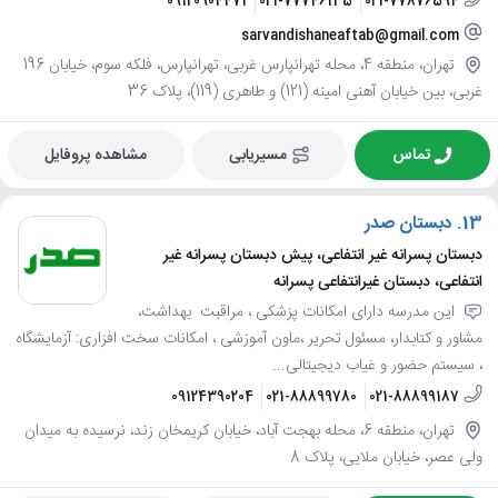
09120904471
021-77746135
021-77876594
sarvandishaneaftab@gmail.com
تهران، منطقه 4، محله تهرانپارس غربی، تهرانپارس، فلکه سوم، خیابان 196
غربی، بین خیابان آهنی امینه (121) و طاهری (119)، پلاک 36
تماس
مسیریابی
مشاهده پروفایل
13.
دبستان صدر
دبستان پسرانه غیر انتفاعی، پیش دبستان پسرانه غیر
انتفاعی، دبستان غیرانتفاعی پسرانه
این مدرسه دارای امکانات پزشکی ، مراقبت بهداشت،
مشاور و کتابدار، مسئول تحریر ،ماون آموزشی ، امکانات سخت افزاری: آزمایشگاه
، سیستم حضور و غیاب دیجیتالی...
09124390204
021-88899780
021-88899187
تهران، منطقه 6، محله بهجت آباد، خیابان کریمخان زند، نرسیده به میدان
ولی عصر، خیابان ملایی، پلاک 8