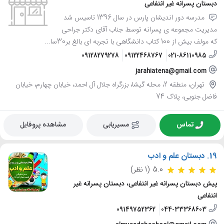
دبستان پسرانه غیر انتفاعی
مدرسه دور اندیشان پارس در سال 1396 تاسیس شد
مدیریت مجموعه ی پسرانه توسط جناب آقای دکتر جراحی
که مولف بیش از 100 کتاب دانشگاهی با تجربه ای بالغ بر30سا...
09128279278
09122468767
021-86110985
jarahiatena@gmail.com
تهران، منطقه 2، محله گیشا، بزرگراه جلال آل احمد، خیابان چهارم، خیابان
فاضل جنوبی، پلاک 74
تماس
مسیریابی
مشاهده پروفایل
19.
دبستان علم و ادب
5.0
(1 نظر)
پیش دبستان پسرانه غیر انتفاعی، دبستان پسرانه غیر
انتفاعی
09149752362
044-33368603