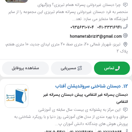
چرا دبستان غیردولتی پسرانه همام تبریزی؟ ویژگیهای
منحصر به فرد دبستان غیردولتی پسرانه همام تبریزی این مجموعه را از سایر
آموزشگاه ها متمایز می سازد: تعد...
09356310704
041-33316941
homametabrizi3@gmail.com
تبریز، شهریار شمالی 20، متری صفا، 20 متری لیدای جدید، 10 متری هفتم،
پلاک 2
تماس
مسیریابی
مشاهده پروفایل
12.
دبستان شناختی سرواندیشان آفتاب
دبستان پسرانه غیر انتفاعی، پیش دبستان پسرانه غیر
انتفاعی
این مرکز به پشتوانه ی بیست سال سابقه ی آموزشی
موفق و با بهره مندی از مدل های آموزشی روز دنیا و با رویکرد شناختی به
پرورش هوش های چندگانه دانش آموزان پ...