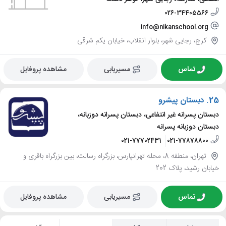
026-34405566
info@nikanschool.org
کرج، رجایی شهر، بلوار انقلاب، خیابان یکم شرقی
تماس
مسیریابی
مشاهده پروفایل
25.
دبستان پیشرو
دبستان پسرانه غیر انتفاعی، دبستان پسرانه دوزبانه،
دبستان دوزبانه پسرانه
021-77702431
021-77878800
تهران، منطقه 8، محله تهرانپارس، بزرگراه رسالت، بین بزرگراه باقری و
خیابان رشید، پلاک 202
تماس
مسیریابی
مشاهده پروفایل