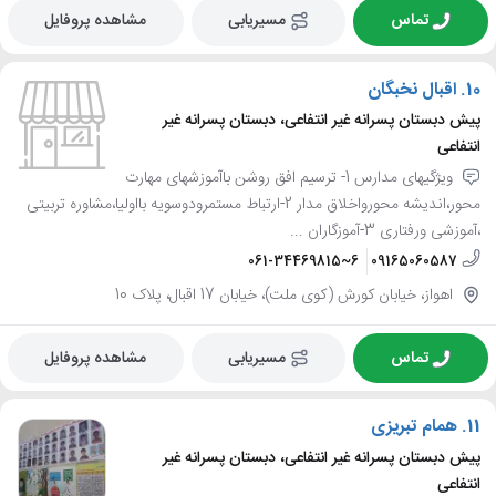
تماس
مسیریابی
مشاهده پروفایل
10.
اقبال نخبگان
پیش دبستان پسرانه غیر انتفاعی، دبستان پسرانه غیر
انتفاعی
ویژگیهای مدارس 1- ترسیم افق روشن باآموزشهای مهارت
محور،اندیشه محورواخلاق مدار 2-ارتباط مستمرودوسویه بااولیا،مشاوره تربیتی
،آموزشی ورفتاری 3-آموزگاران ...
061-34469815~6
09165060587
اهواز، خیابان کورش (کوی ملت)، خیابان 17 اقبال، پلاک 10
تماس
مسیریابی
مشاهده پروفایل
11.
همام تبریزی
پیش دبستان پسرانه غیر انتفاعی، دبستان پسرانه غیر
انتفاعی