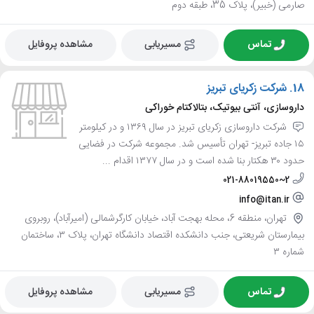
صارمی (خبیر)، پلاک 35، طبقه دوم
تماس
مسیریابی
مشاهده پروفایل
18.
شرکت زکریای تبریز
داروسازی، آنتی بیوتیک، بتالاکتام خوراکی
شرکت داروسازی زکریای تبریز در سال ۱۳۶۹ و در کیلومتر
۱۵ جاده تبریز- تهران تأسیس شد. مجموعه شرکت در فضایی
حدود ۳۰ هکتار بنا شده است و در سال ۱۳۷۷ اقدام ...
021-88019550~2
info@itan.ir
تهران، منطقه 6، محله بهجت آباد، خیابان کارگرشمالی (امیرآباد)، روبروی
بیمارستان شریعتی، جنب دانشکده اقتصاد دانشگاه تهران، پلاک ۳، ساختمان
شماره ۳
تماس
مسیریابی
مشاهده پروفایل