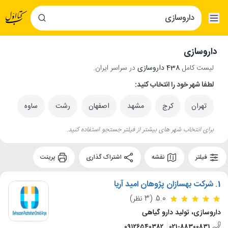
داروسازی
لیست کامل
438 داروسازی
در سراسر ایران.
لطفا شهر خود را انتخاب کنید:
تهران
کرج
مشهد
اصفهان
رشت
ساوه
برای انتخاب شهر های بیشتر از فیلتر جستجو استفاده کنید.
فیلتر
نقشه
اشتراک گذاری
پرینت
1.
شرکت بهسازان پژوهان امید آریا
5.0
(3 نظر)
داروسازی، تولید دارو گیاهی
09126540382
021-88300831