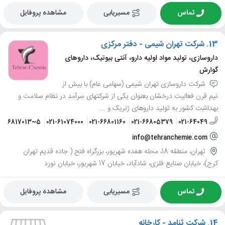
تماس
مسیریابی
مشاهده پروفایل
13.
شرکت تهران شیمی - دفتر مرکزی
داروسازی، تولید مواد اولیه دارو، آنتی بیوتیک، داروهای
گوارش
شرکت داروسازی تهران شیمی (سهامی عام) با بیش از
نیم قرن فعالیت درخشان بعنوان یکی از شرکتهای سرآمد در نظام سلامت و
بهداشت کشور به تولید داروهای ژنریک و ...
1-66817013~5
021-61074000
021-66801160
021-66805379
021-64049
info@tehranchemie.com
تهران، منطقه 18، محله هفده شهریور، بزرگراه فتح ( جاده قدیم تهران
کرج)، خیابان صنایع فلزی، شادآباد، خیابان 17 شهریور، خیابان نورد
تماس
مسیریابی
مشاهده پروفایل
14.
شرکت ثنامد - کارخانه