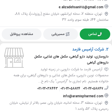
e.alizadehsani75@gmail.com
تهران، منطقه 7، محله ایرانشهر، خیابان مفتح (روزولت)، پلاک 88،
ساختمان 144، طبقه سوم، واحد 32
تماس
مسیریابی
مشاهده پروفایل
2.
شرکت آرامیس فارمد
داروسازی، تولید دارو گیاهی، مکمل های غذایی، مکمل
داروهای گیاهی
آرامیس فارمد ما شرکت دارویی در زمینه تولید
محصولات نوین دارویی، مکمل های غذایی و داروهای گیاهی، برای همه
خانواده هستیم. نام تجاری ما “آرامیس” یک نام خ...
021-22038443
021-22058824
021-22058847
info@aramispharmed.com
تهران، منطقه 3، محله امانیه، خیابان ولی عصر، بالاتر از نیایش، خیابان
رحیمی، پلاک 52، واحد 1