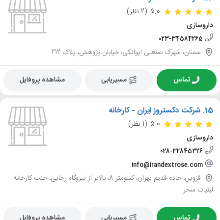
5.0
(2 نظر)
داروسازی
023-34584265
سمنان، شهرک صنعتی ایوانکی، خیابان پژوهش، پلاک 212
تماس
مسیریابی
مشاهده پروفایل
15.
شرکت دکستروز ایران - کارخانه
5.0
(1 نظر)
داروسازی
028-32845326
info@irandextrose.com
قزوین، جاده قدیم تهران، کیلومتر 8، بالاتر از نیروگاه رجایی، جنب کارخانه
لبنیات سحر
تماس
مسیریابی
مشاهده پروفایل