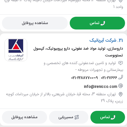
تهران، منطقه 3، محله کاووسیه، میرداماد، خیابان دفینه، پلاک 4، طبقه اول،
واحد 1
تماس
مشاهده پروفایل
21.
شرکت آیریانیک
داروسازی، تولید مواد ضد عفونی، دارو پروبیوتیک، کپسول
تستوبوست
تولید و تامین ضدعفونی کننده های تخصصی و
بیمارستانی و تجهیزات مربوطه -
021-22887700~9
021-27666
info@irenicco.com
تهران، منطقه 3، محله قبا، خیابان شریعتی، بالاتر از خیابان میرداماد، کوچه
زرین، پلاک 29
تماس
مسیریابی
مشاهده پروفایل