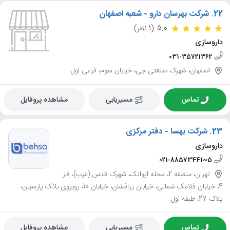
22.
شرکت بهرسان دارو - شعبه اصفهان
5.0
(1 نظر)
داروسازی
031-35721362
اصفهان، شهرک صنعتی جی، خیابان سوم، فرعی اول
تماس
مسیریابی
مشاهده پروفایل
23.
شرکت بهسا - دفتر مرکزی
داروسازی
021-88573441~5
تهران، منطقه 2، محله ایوانک، شهرک قدس (غرب)، فاز
4، خیابان فلامک شمالی، خیابان زرافشان، خیابان 10، روبروی بانک پارسیان،
پلاک 27، طبقه اول
تماس
مسیریابی
مشاهده پروفایل