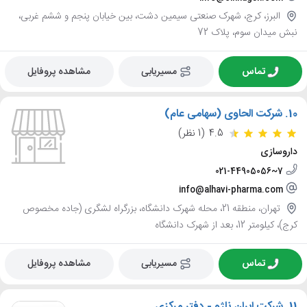
البرز، کرج، شهرک صنعتی سیمین دشت، بین خیابان پنجم و ششم غربی،
نبش میدان سوم، پلاک 72
تماس
مسیریابی
مشاهده پروفایل
10.
شرکت الحاوی (سهامی عام)
4.5
(1 نظر)
داروسازی
021-44905056~7
info@alhavi-pharma.com
تهران، منطقه 21، محله شهرک دانشگاه، بزرگراه لشگری (جاده مخصوص
کرج)، کیلومتر 12، بعد از شهرک دانشگاه
تماس
مسیریابی
مشاهده پروفایل
11.
شرکت ایران ناژو - دفتر مرکزی