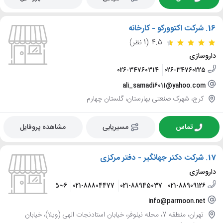
16.
شرکت اکتوورکو - کارخانه
4.5
(1 نظر)
داروسازی
026-34760314
026-34760225
ali_samadi6011@yahoo.com
کرج، شهرک صنعتی بهارستان، گلستان چهارم
تماس
مسیریابی
مشاهده پروفایل
17.
شرکت دکتر جهانگیر - دفتر مرکزی
داروسازی
021-88948885~6
021-88804477
021-88945037
021-88909126
info@parmoon.net
تهران، منطقه 7، محله نیلوفر، خیابان استادنجات الهی (ویلا)، خیابان