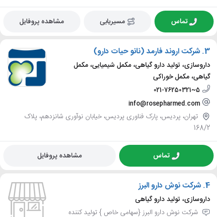
تماس
مسیریابی
مشاهده پروفایل
3.
شرکت اروند فارمد (نانو حیات دارو)
داروسازی، تولید دارو گیاهی، مکمل شیمیایی، مکمل
گیاهی، مکمل خوراکی
021-76250321~5
info@rosepharmed.com
تهران، پردیس، پارک فناوری پردیس، خیابان نوآوری شانزدهم، پلاک
168/2
تماس
مشاهده پروفایل
4.
شرکت نوش دارو البرز
داروسازی، تولید دارو گیاهی
شرکت نوش دارو البرز {سهامی خاص } تولید کننده