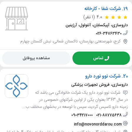
19.
شرکت شفا - کارخانه
4.0
(1 نظر)
داروسازی، آپیکسابان، آتنولول، آرژینین
026-34763430
کرج، شهرصنعتی بهارستان، تاکستان شمالی، نبش گلستان چهارم
تماس
مشاهده پروفایل
20.
شرکت نوو نورد دارو
داروسازی، فروش تجهیزات پزشکی
شرکت نوو نورد دارو یک شرکت خانوادگی می باشد که
در سال 1363 بعنوان یکی از اولین شرکتهای خصوصی در
زمینه دارو تاسیس گردید، سپس با توسعه در بخشهای مختلف ب...
09034217000
021-88775638
info@novonorddarou.com