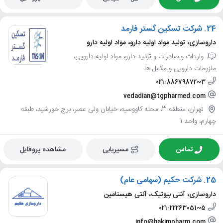
24.
شرکت تسکین گستر فارمد
داروسازی، تولید مواد اولیه دارو، مواد اولیه دارو
واردات و صادرات و تولید دارو، مواد اولیه دارویی،
ملزومات دارویی و مکمل ها
021-88679872~3
vedadian@tgpharmed.com
تهران، منطقه 3، محله کاووسیه، خیابان ولی عصر، برج خورشید، طبقه
چهارم، واحد 1
تماس
مسیریابی
مشاهده پروفایل
25.
شرکت حکیم (سهامی عام)
داروسازی، آنتی بیوتیک، آنتی هیستامین
021-22263051~5
info@hakimpharm.com