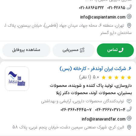
021-88965322
021-42895
info@caspiantamin.com
تهران، منطقه 6، محله جهاد، میدان جهاد (فاطمی)، خیابان بیستون، پلاک 1،
ساختمان دارو گستر
تماس
مسیریابی
مشاهده پروفایل
6.
شرکت ایران آوندفر - کارخانه (بس)
5.0
(1 نظر)
داروسازی، تولید پاک کننده و شوینده، محصولات
بستیران، محصولات آوند، محصولات دکتر ژیلا
تولیدکنندگان محصولات دارویی، آرایشی و بهداشتی
026-36604445~7
026-36670371~4
info@iranavandfar.com
البرز، کرج، شهرک صنعتی سیمین دشت، خیابان پنجم غربی، پلاک 58