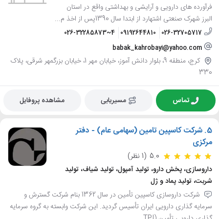
فرآورده های دارویی و آرایشی و بهداشتی واقع در استان
البرز شهرک صنعتی اشتهارد از ابتدا سال 1390پس از اخذ م...
026-32285873~4
09192644810
026-32705717
babak_kahrobayi@yahoo.com
کرج، منطقه 9، بلوار دانش آموز، خیابان مهر 1، خیابان بزرگمهر شرقی، پلاک
330
تماس
مسیریابی
مشاهده پروفایل
5.
شرکت کاسپین تامین (سهامی عام) - دفتر
مرکزی
5.0
(1 نظر)
داروسازی، پخش دارو، تولید آمپول، تولید شیاف، تولید
شربت، تولید پماد و ژل
شرکت داروسازی کاسپین تأمین در سال 1362 بنام شرکت گسترش و
سرمایه گذاری دارویی ایران تأسیس گردید. این شرکت وابسته به گروه سرمایه
گذاری دارویی تأمین (TPI...