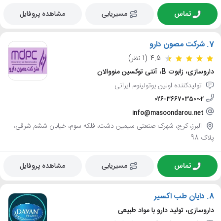
تماس
مسیریابی
مشاهده پروفایل
7.
شرکت مصون دارو
4.5
(1 نظر)
داروسازی، زابوت B، آنتی توکسین منووالان
تولیدکننده اولین بوتولینوم ایرانی
026-36670350~2
info@masoondarou.net
البرز، کرج، شهرک صنعتی سیمین دشت، فلکه سوم، خیابان ششم شرقی،
پلاک 98
تماس
مسیریابی
مشاهده پروفایل
8.
دایان طب اکسیر
داروسازی، تولید دارو با مواد طبیعی