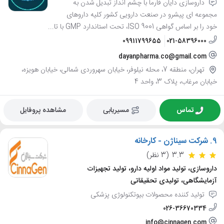
داروسازی دایان فارما با چشم انداز تبدیل شدن به
مجموعه ای پیشرو در صنعت دارویی کشور کلیه داروهای
خود را بر اساس گواهی 9001 ISO، تحت استاندارد GMP با تا...
09911799655
021-58396000
dayanpharma.co@gmail.com
تهران، منطقه 7، محله نیلوفر، خیابان سهروردی شمالی، خیابان هویزه،
خیابان مرغاب، پلاک 3، واحد 4
تماس
مسیریابی
مشاهده پروفایل
9.
شرکت سیناژن - کارخانه
3.3
(3 نظر)
داروسازی، تولید مواد اولیه دارو، تولید تجهیزات
آزمایشگاهی، تولیدی تحقیقاتی
تولید کننده محصولات بیوتکنولوژی پزشکی
026-36670334
info@cinnagen.com