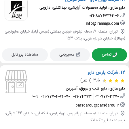
داروسازی، تولید محصولات آرایشی، بهداشتی، دارویی
021-88747363~6
info@irannajo.com
تهران، منطقه 7، محله نیلوفر، خیابان بهشتی (عباس آباد)، خیابان صابونچی
(مهناز)، خیابان هویزه غربی، پلاک 153
تماس
مسیریابی
مشاهده پروفایل
12.
شرکت پارس دارو
3.5
(1 نظر)
داروسازی، دارو قلب و عروق، آسپرین
021-77703366~9
021-77704061~70
021-74373
021-77703370
parsdarou@parsdarou.ir
تهران، منطقه 8، محله تهرانپارس، تهرانپارس، فلکه اول، خیابان 144 شرقی،
نرسیده به فروشگاه اتکا