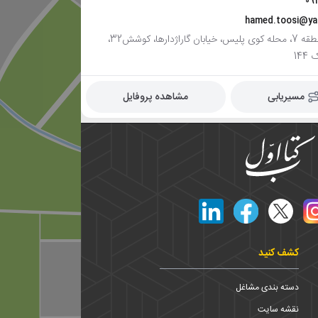
09
hamed.toosi@y
مشهد، منطقه 7، محله کوی پلیس، خیابان گاراژدارها، کوشش32،
14
مسیریابی
مشاهده پروفایل
کشف کنید
دسته بندی مشاغل
نقشه سایت