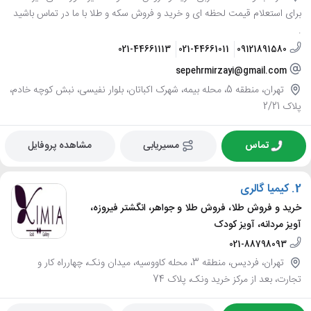
برای استعلام قیمت لحظه ای و خرید و فروش سکه و طلا با ما در تماس باشید
.
021-44661113
021-44661011
09121891580
sepehrmirzayi@gmail.com
تهران، منطقه 5، محله بیمه، شهرک اکباتان، بلوار نفیسی، نبش کوچه خادم،
پلاک 2/21
تماس
مسیریابی
مشاهده پروفایل
2.
کیمیا گالری
خرید و فروش طلا، فروش طلا و جواهر، انگشتر فیروزه،
آویز مردانه، آویز کودک
021-88798093
تهران، فردیس، منطقه 3، محله کاووسیه، میدان ونک، چهارراه کار و
تجارت، بعد از مرکز خرید ونک، پلاک 74