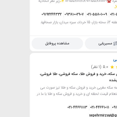
⚜️ سکه ⚜️ نقره ☎️02155801009-02155801818 ✨زیر نظر اتحادیه
✨
09192244332
09381002907
021-55801009
021-
تهران، منطقه 12، محله بازار، 15 خرداد، سبزه میدان، بازار صحافها،
مسیریابی
مشاهده پروفایل
ی
5.0
(1 نظر)
 سکه، خرید و فروش طلا، سکه فروشی، طلا فروشی،
بشده
 سکه مغربی خرید و فروش سکه و طلا نیز صورت می
ستعلام قیمت لحظه ای و خرید و فروش سکه و طلا با ما در
021-44661113
021-44661011
09
sepehrmirzayi@g