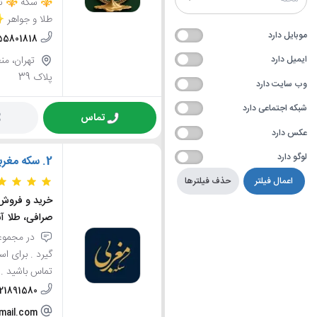
طلا و جواهر 
موبایل دارد
55801818
ایمیل دارد
پلاک 39
وب سایت دارد
شبکه اجتماعی دارد
تماس
عکس دارد
لوگو دارد
2.
سکه مغرب
اعمال فیلتر
حذف فیلترها
خرید و فروش
صرافی، طلا آ
در مجموعه
گیرد . برای ا
تماس باشید .
121891580
mail.com