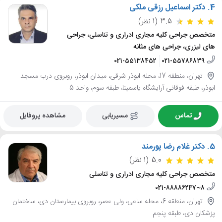
4.
دکتر اسماعیل رزقی ملکی
3.5
(1 نظر)
متخصص جراحی کلیه مجاری ادراری و تناسلی، جراحی
های لیزری، جراحی های مثانه
021-55138452
021-55786839
تهران، منطقه 17، محله ابوذر شرقی، میدان ابوذر، روبروی درب مسجد
ابوذر، طبقه فوقانی آرایشگاه یاسمینا، طبقه سوم، واحد 5
تماس
مسیریابی
مشاهده پروفایل
5.
دکتر غلام رضا پورمند
5.0
(1 نظر)
متخصص جراحی کلیه مجاری ادراری و تناسلی
021-88886247~8
تهران، منطقه 6، محله ساعی، ولی عصر، روبروی بیمارستان دی، ساختمان
پزشکان دی، طبقه پنجم