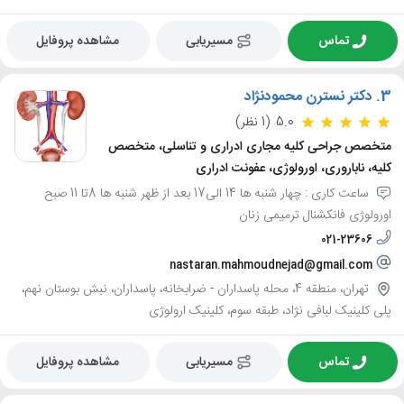
تماس
مسیریابی
مشاهده پروفایل
3.
دکتر نسترن محمودنژاد
5.0
(1 نظر)
متخصص جراحی کلیه مجاری ادراری و تناسلی، متخصص
کلیه، ناباروری، اورولوژی، عفونت ادراری
ساعت کاری : چهار شنبه ها 14 الی17 بعد از ظهر شنبه ها 8تا 11 صبح
اورولوژی فانکشنال ترمیمی زنان
021-23606
nastaran.mahmoudnejad@gmail.com
تهران، منطقه 4، محله پاسداران - ضرابخانه، پاسداران، نبش بوستان نهم،
پلی کلینیک لبافی نژاد، طبقه سوم، کلینیک ارولوژی
تماس
مسیریابی
مشاهده پروفایل