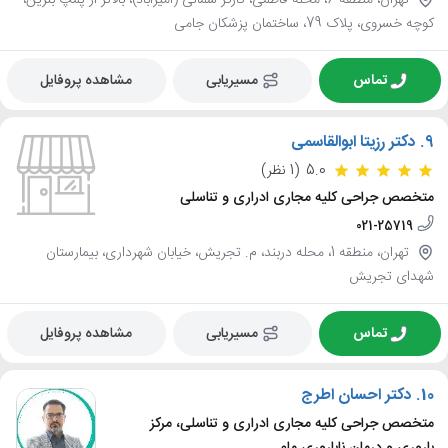
تهران، منطقه 6، محله فاطمی، کارگر شمالی (امیرآباد)، بالاتر از پمپ بنزین،
کوچه خسروی، پلاک 79، ساختمان پزشکان جامی
تماس
مسیریابی
مشاهده پروفایل
9.
دکتر رزیتا ابوالقاسمی
5.0
(1 نظر)
متخصص جراحی کلیه مجاری ادراری و تناسلی
021-25719
تهران، منطقه 1، محله دربند، م. تجریش، خیابان شهرداری، بیمارستان
شهدای تجریش
تماس
مسیریابی
مشاهده پروفایل
10.
دکتر احسان اطرج
متخصص جراحی کلیه مجاری ادراری و تناسلی، مرکز
باروری و درمان ناباروری مام