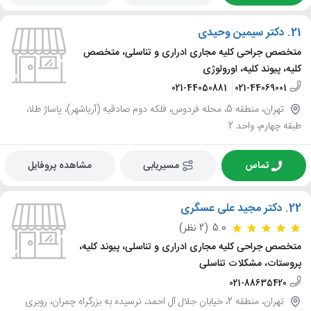
21.
دکتر سیمین وحیدی
متخصص جراحی کلیه مجاری ادراری و تناسلی، متخصص
کلیه، پیوند کلیه، اورولوژی
021-44050881
021-44069001
تهران، منطقه 5، محله فردوس، فلکه دوم صادقیه (آریاشهر)، پاساژ طلا،
طبقه چهارم، واحد 2
تماس
مسیریابی
مشاهده پروفایل
22.
دکتر مجید علی عسگری
5.0
(2 نظر)
متخصص جراحی کلیه مجاری ادراری و تناسلی، پیوند کلیه،
پروستات، مشکلات تناسلی
021-88635420
تهران، منطقه 2، خیابان جلال آل احمد، نرسیده به بزرگراه چمران، روبری