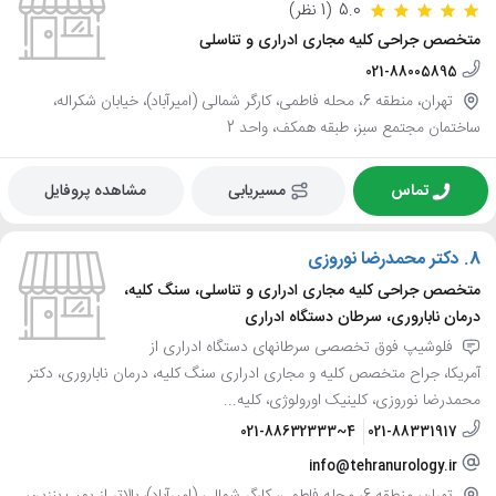
5.0
(1 نظر)
متخصص جراحی کلیه مجاری ادراری و تناسلی
021-88005895
تهران، منطقه 6، محله فاطمی، کارگر شمالی (امیرآباد)، خیابان شکراله،
ساختمان مجتمع سبز، طبقه همکف، واحد 2
تماس
مسیریابی
مشاهده پروفایل
8.
دکتر محمدرضا نوروزی
متخصص جراحی کلیه مجاری ادراری و تناسلی، سنگ کلیه،
درمان ناباروری، سرطان دستگاه ادراری
فلوشیپ فوق تخصصی سرطانهای دستگاه ادراری از
آمریکا، جراح متخصص کلیه و مجاری ادراری سنگ کلیه، درمان ناباروری، دکتر
محمدرضا نوروزی، کلینیک اورولوژی، کلیه...
021-88632333~4
021-88331917
info@tehranurology.ir