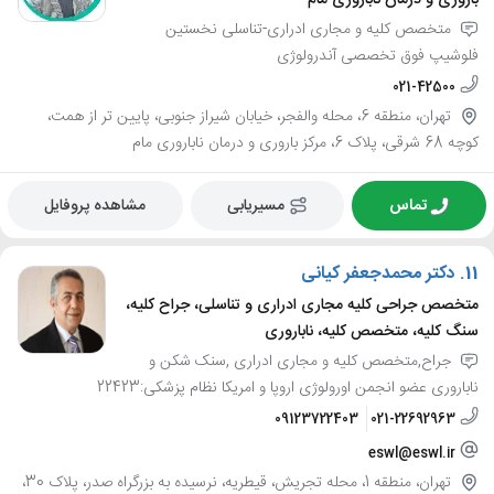
متخصص کلیه و مجاری ادراری-تناسلی نخستین
فلوشیپ فوق تخصصی آندرولوژی
021-42500
تهران، منطقه 6، محله والفجر، خیابان شیراز جنوبی، پایین تر از همت،
کوچه 68 شرقی، پلاک 6، مرکز باروری و درمان ناباروری مام
تماس
مسیریابی
مشاهده پروفایل
11.
دکتر محمدجعفر کیانی
متخصص جراحی کلیه مجاری ادراری و تناسلی، جراح کلیه،
سنگ کلیه، متخصص کلیه، ناباروری
جراح,متخصص کلیه و مجاری ادراری ,سنک شکن و
ناباروری عضو انجمن اورولوژی اروپا و امریکا نظام پزشکی:22423
09123722403
021-22692963
eswl@eswl.ir
تهران، منطقه 1، محله تجریش، قیطریه، نرسیده به بزرگراه صدر، پلاک 30،