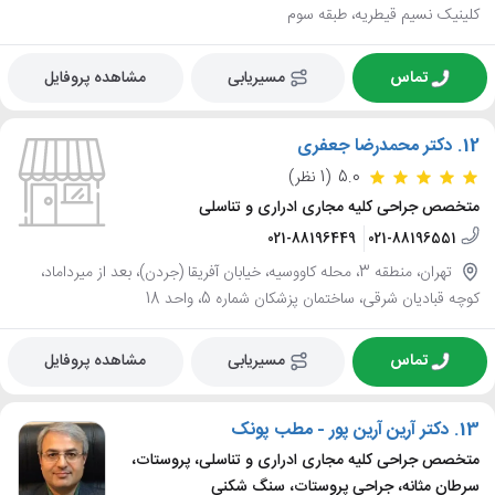
کلینیک نسیم قیطریه، طبقه سوم
تماس
مسیریابی
مشاهده پروفایل
12.
دکتر محمدرضا جعفری
5.0
(1 نظر)
متخصص جراحی کلیه مجاری ادراری و تناسلی
021-88196449
021-88196551
تهران، منطقه 3، محله کاووسیه، خیابان آفریقا (جردن)، بعد از میرداماد،
کوچه قبادیان شرقی، ساختمان پزشکان شماره 5، واحد 18
تماس
مسیریابی
مشاهده پروفایل
13.
دکتر آرین آرین پور - مطب پونک
متخصص جراحی کلیه مجاری ادراری و تناسلی، پروستات،
سرطان مثانه، جراحی پروستات، سنگ شکنی