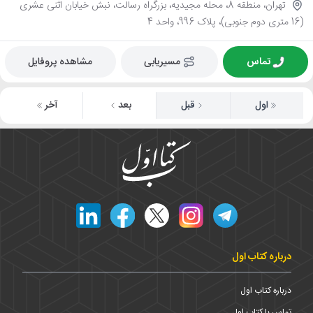
تهران، منطقه 8، محله مجیدیه، بزرگراه رسالت، نبش خیابان اثنی عشری
(16 متری دوم جنوبی)، پلاک 996، واحد 4
تماس
مسیریابی
مشاهده پروفایل
اول
قبل
بعد
آخر
درباره کتاب اول
درباره کتاب اول
تماس با کتاب اول