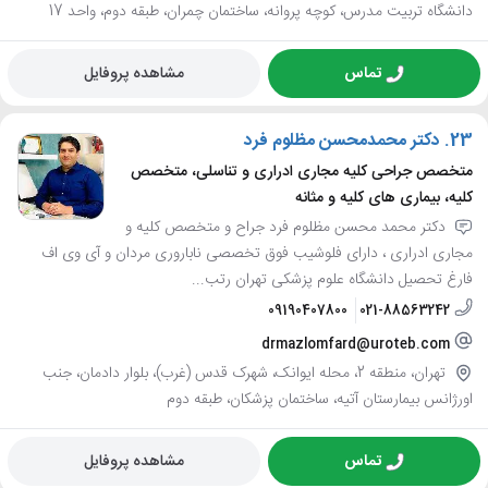
دانشگاه تربیت مدرس، کوچه پروانه، ساختمان چمران، طبقه دوم، واحد 17
تماس
مشاهده پروفایل
23.
دکتر محمدمحسن مظلوم فرد
متخصص جراحی کلیه مجاری ادراری و تناسلی، متخصص
کلیه، بیماری های کلیه و مثانه
دکتر محمد محسن مظلوم فرد جراح و متخصص کلیه و
مجاری ادراری ، دارای فلوشیب فوق تخصصی ناباروری مردان و آی وی اف
فارغ تحصیل دانشگاه علوم پزشکی تهران رتب...
09190407800
021-88563242
drmazlomfard@uroteb.com
تهران، منطقه 2، محله ایوانک، شهرک قدس (غرب)، بلوار دادمان، جنب
اورژانس بیمارستان آتیه، ساختمان پزشکان، طبقه دوم
تماس
مشاهده پروفایل