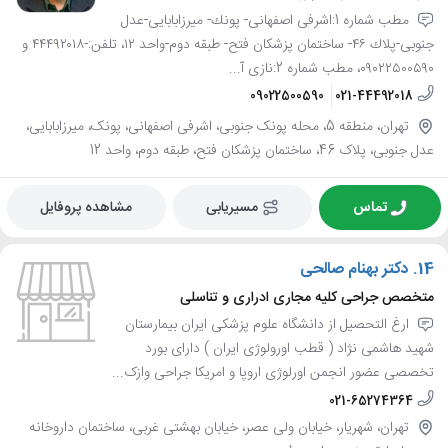
مطب شماره 1:اشرفى اصفهانى- پونك- ميرزابابايى-عدل
جنوبى-پلاك ٤٦- ساختمان پزشكان فتح- طبقه دوم-واحد ١٢، تلفن:-٤٤٤٩٢٠١٨ و
٠٩٠٢٢٥٠٠٥٩٠، مطب شماره 2:نازى آ...
09022500590
021-44492018
تهران، منطقه 5، محله پونک جنوبی، اشرفی اصفهانی، پونک، میرزابابایی،
عدل جنوبی، پلاک 46، ساختمان پزشکان فتح، طبقه دوم، واحد 12
تماس
مسیریابی
مشاهده پروفایل
14.
دکتر بهنام صالحی
متخصص جراحی کلیه مجاری ادراری و تناسلی
ارغ التحصیل از دانشگاه علوم پزشکی ایران بیمارستان
شهید هاشمی نژاد ( قطب اورولوژی ایران ) دارای بورد
تخصصی عضور انجمن اورلوژی اروپا و امریکا جراحی وازک...
021-65274364
تهران، شهریار، خیابان ولی عصر، خیابان بهشتی غربی، ساختمان داروخانه