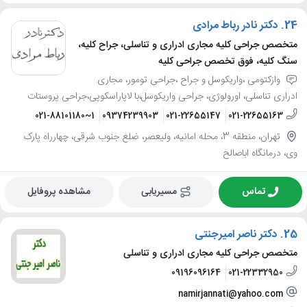
24.
دکتر نادر رباط مرادی
متخصص جراحی کلیه مجاری ادراری و تناسلی، جراح کلیه،
سنگ کلیه، فوق تخصص جراحی کلیه
وازکتومی ،واریکوسل و جراح ،جراحی تومور، مجاری
ادراری تناسلی، اورولوژی، جراحی واریکوسل،با لاپاراسکوپی،جراحی پروستات
021-88101180~1
09374239903
021-22655147
021-22655163
تهران، منطقه 3، محله امانیه، ولیعصر، ضلع جنوب شرقی، چهارراه پارک
وی، درمانگاه اباصالح
تماس
مسیریابی
مشاهده پروفایل
25.
دکتر ناصر امیرجنتی
متخصص جراحی کلیه مجاری ادراری و تناسلی
09196096164
021-22332950
namirjannati@yahoo.com