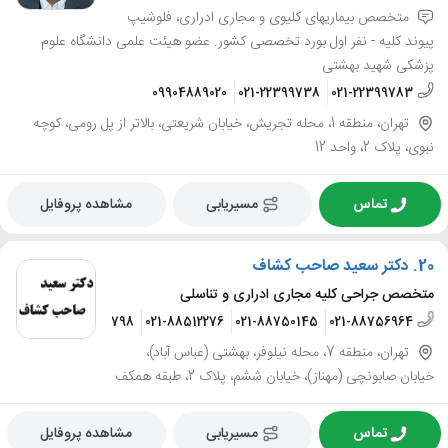
متخصص بیماریهای کلیوی و مجاری ادراری، فلوشیپ
پیوند کلیه - نفر اول بورد تخصصی کشور. عضو هیئت علمی دانشگاه علوم
پزشکی شهید بهشتی
09904889020
021-22399738
021-22399783
تهران، منطقه 1، محله تجریش، خیابان شریعتی، بالاتر از پل رومی، کوچه
نبوی، پلاک 2، واحد 12
تماس
مسیریابی
مشاهده پروفایل
20.
دکتر سعید صاحب کشاف
متخصص جراحی کلیه مجاری ادراری و تناسلی
1324613
09127947798
021-88512276
021-88750145
021-88756964
تهران، منطقه 7، محله نیلوفر، بهشتی (عباس آباد)،
خیابان صابونچی (مهناز)، خیابان ششم، پلاک 2، طبقه همکف
تماس
مسیریابی
مشاهده پروفایل