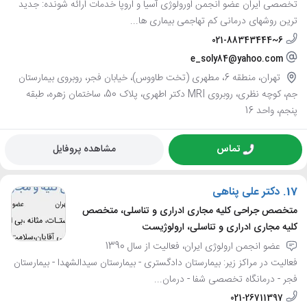
تخصصی ایران عضو انجمن اورولوژی آسیا و اروپا خدمات ارائه شونده: جدید
ترین روشهای درمانی کم تهاجمی بیماری ها...
021-88343444~6
e_soly84@yahoo.com
تهران، منطقه 6، مطهری (تخت طاووس)، خیابان فجر، روبروی بیمارستان
جم، کوچه نظری، روبروی MRI دکتر اطهری، پلاک 50، ساختمان زهره، طبقه
پنجم، واحد 16
تماس
مشاهده پروفایل
17.
دکتر علی پناهی
متخصص جراحی کلیه مجاری ادراری و تناسلی، متخصص
کلیه مجاری ادراری و تناسلی، ارولوژیست
عضو انجمن ارولوژی ایران، فعالیت از سال 1390
فعالیت در مراکز زیر: بیمارستان دادگستری - بیمارستان سیدالشهدا - بیمارستان
فجر - درمانگاه تخصصی شفا - درمان...
021-26711397