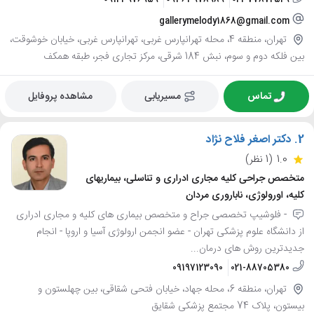
gallerymelody1868@gmail.com
تهران، منطقه 4، محله تهرانپارس غربی، تهرانپارس غربی، خیابان خوشوقت،
بین فلکه دوم و سوم، نبش 184 شرقی، مرکز تجاری فجر، طبقه همکف
تماس
مسیریابی
مشاهده پروفایل
2.
دکتر اصغر فلاح نژاد
1.0
(1 نظر)
متخصص جراحی کلیه مجاری ادراری و تناسلی، بیماریهای
کلیه، اورولوژی، ناباروری مردان
- فلوشیپ تخصصی جراح و متخصص بیماری های کلیه و مجاری ادراری
از دانشگاه علوم پزشکی تهران - عضو انجمن ارولوژی آسیا و اروپا - انجام
جدیدترین روش های درمان...
09197123090
021-88705380
تهران، منطقه 6، محله جهاد، خیابان فتحی شقاقی، بین چهلستون و
بیستون، پلاک 74 مجتمع پزشکی شقایق