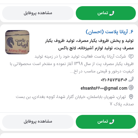
تماس
مشاهده پروفایل
6.
آریانا پلاست (احسان)
تولید و پخش ظروف یکبار مصرف، تولید ظروف یکبار
مصرف پت، تولید لوازم آشپزخانه، لانچ باکس
شرکت آریانا پلاست فعالیت تولید خود را در زمینه تولید
ظروف یکبار مصرف پت از سال 1398 آغاز نموده و مفتخر است محصولاتی با
کیفیت درخور و قیمتی مناسب در اخ...
021-65735306
ehsanhs6600@gmail.com
تهران، شهریار، باباسلمان، خیابان گلزار شهدا، کوچه بغدادی، بن بست
صدف، پلاک 7
تماس
مشاهده پروفایل