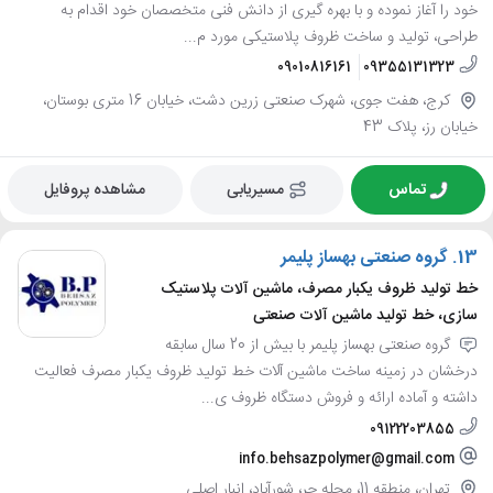
خود را آغاز نموده و با بهره گیری از دانش فنی متخصصان خود اقدام به
طراحی، تولید و ساخت ظروف پلاستیکی مورد م...
09010816161
09355131323
کرج، هفت جوی، شهرک صنعتی زرین دشت، خیابان 16 متری بوستان،
خیابان رز، پلاک 43
تماس
مسیریابی
مشاهده پروفایل
13.
گروه صنعتی بهساز پلیمر
خط تولید ظروف یکبار مصرف، ماشین آلات پلاستیک
سازی، خط تولید ماشین آلات صنعتی
گروه صنعتی بهساز پلیمر با بیش از 20 سال سابقه
درخشان در زمینه ساخت ماشین آلات خط تولید ظروف یکبار مصرف فعالیت
داشته و آماده ارائه و فروش دستگاه ظروف ی...
09122203855
info.behsazpolymer@gmail.com
تهران، منطقه 11، محله حر، شورآباد، انبار اصلی