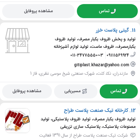
تماس
مشاهده پروفایل
11.
گیتی پلاست خزر
تولید و پخش ظروف یکبار مصرف، تولید ظروف
یکبارمصرف، ظروف ماست، تولید لوازم آشپزخانه
011-34775550~3
09111569924
gitiplast.khazar@yahoo.com
مازندران، نکا، کلت، شهرک صنعتی شیخ موسی نظری، فاز 1
تماس
مسیریابی
مشاهده پروفایل
12.
کارخانه تیک صنعت پلاست طراح
تولید ظروف یکبار مصرف، تولید ظروف پلاستیکی، تولید
مصنوعات پلاستیک، پلاستیک سازی تزریقی
شرکت تیک صنعت پلاست طراح از سال 1391 فعالیت