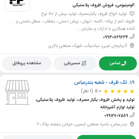
آلومینیومی، فروش ظروف پلاستیکی
تولید انواع ظروف یکبارمصرف تولید بیش از 80 نوع
ظروف اعم از پیاله ، کاسه ، لیوان ، پیش دستی ، بشقاب ، سطل ماستی و ...
آماده همکاری با ادارات و سازمان ...
09930869634
آذربایجان غربی، میاندوآب، شهرک صنعتی باکری
تماس
مسیریابی
مشاهده پروفایل
19.
تک ظرف - شعبه بندرعباس
5.0
(1 نظر)
تولید و پخش ظروف یکبار مصرف، تولید ظروف پلاستیکی،
تولید لوازم آشپزخانه
09912707589
بندرعباس، ناحیه صنعتی ایسین، خیابان بنفشه، پلاک ۶