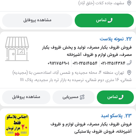
مشهد، جاده کلات (خلق آباد)
تماس
مشاهده پروفایل
22.
نمونه پلاست
فروش ظروف یکبار مصرف، تولید و پخش ظروف یکبار
مصرف، فروش لوازم و ظروف آشپزخانه
09121756901
021-22514554
021-22514384
تهران، منطقه 4، محله مجیدیه و شمس آباد، استادحسن بنا (مجیدیه)
شمالی، 16 متری دوم شمالی، نرسیده به بازار تره بار مجیدیه، پلاک 111
تماس
مسیریابی
مشاهده پروفایل
23.
پلاسکو امید
فروش ظروف یکبار مصرف، فروش لوازم و ظروف
آشپزخانه، فروش ظروف پلاستیکی