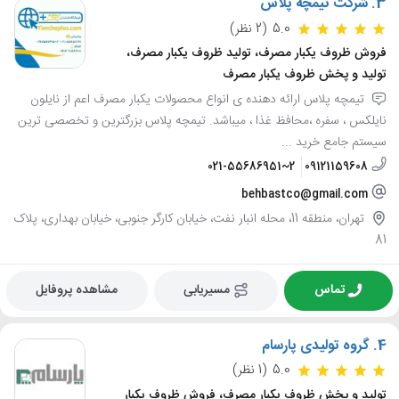
3.
شرکت تیمچه پلاس
5.0
(2 نظر)
فروش ظروف یکبار مصرف، تولید ظروف یکبار مصرف،
تولید و پخش ظروف یکبار مصرف
تیمچه پلاس ارائه دهنده ی انواع محصولات یکبار مصرف اعم از نایلون
نایلکس ، سفره ،محافظ غذا ، میباشد. تیمچه پلاس بزرگترین و تخصصی ترین
سیستم جامع خرید ...
021-55686951~2
09121159608
behbastco@gmail.com
تهران، منطقه 11، محله انبار نفت، خیابان کارگر جنوبی، خیابان بهداری، پلاک
81
تماس
مسیریابی
مشاهده پروفایل
4.
گروه تولیدی پارسام
5.0
(1 نظر)
تولید و پخش ظروف یکبار مصرف، فروش ظروف یکبار