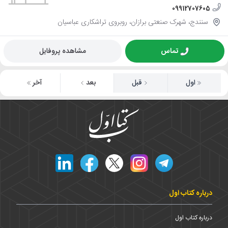
09912707605
سنندج، شهرک صنعتی برازان، روبروی تراشکاری عباسیان
تماس
مشاهده پروفایل
اول
قبل
بعد
آخر
درباره کتاب اول
درباره کتاب اول