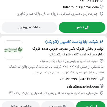
09131841344
tidagroup62@gmail.com
چهارمحال و بختیاری، شهرکرد ، دروازه سامان، پارک علم و فناوری
تماس
مشاهده پروفایل
16.
شرکت پایا پلاست کاسپین (اکوپک)
تولید و پخش ظروف یکبار مصرف، فروش عمده ظروف
یکبار مصرف، تولید کننده ظروف پلاستیکی
تولید کننده ورق پلیمری و ظروف یکبار مصرف
پلاستیکی از جنس PET,PP,PS شرکت پایا پلاست کاسپین واقع در شهرک
صنعتی بشل شهرستان قائمشهر در استان مازندران، ف...
09113241236
011-42433211
sales@payaplast.com
مازندران، سوادکوه، شهرک صنعتی بشل، فاز 2، خیابان مهارت، پلاک 47
تماس
مسیریابی
مشاهده پروفایل