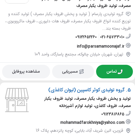
مصرف، تولید ظروف یکبار مصرف
گروه تولیدی پارسام: ( تولید و پخش ظروف یکبار مصرف ) تولید کننده و
توزیع کننده انواع ظروف یکبار مصرف، ظروف هات دلیوری ، ظروف ماکروویوی ،
ظروف بسته بند...
09122652260
021-65733010
info@parsamamoonajaf.ir
تهران، شهریار، خیابان چالوکه، مجتمع پاسارگاد، واحد 109
تماس
مسیریابی
مشاهده پروفایل
5.
گروه تولیدی کوثر کاسپین (لیوان کاغذی)
تولید و پخش ظروف یکبار مصرف، تولید ظروف یکبار
مصرف، ظروف کاغذی، تولید لوازم آشپزخانه
09123816865
mohammadfarokhniya@yahoo.com
قزوین، البرز، شریف آباد، بابایی، کوچه پانزدهم، پلاک 16