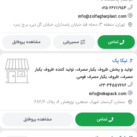
025-26711954
info@zolfagharplast.com
تهران، منطقه 3، محله قبا، خیابان پاسداران، خیابان گل نبی، برج زمرد
تماس
مسیریابی
مشاهده پروفایل
2.
نیکا پک
تولید و پخش ظروف یکبار مصرف، تولید کننده ظروف یکبار
مصرف، ظروف یکبار مصرف فومی
023-34557286
info@nikapack.com
سمنان، گرمسار، شهرک صنعتی، پژوهش 8، پلاک 282/2
تماس
مشاهده پروفایل