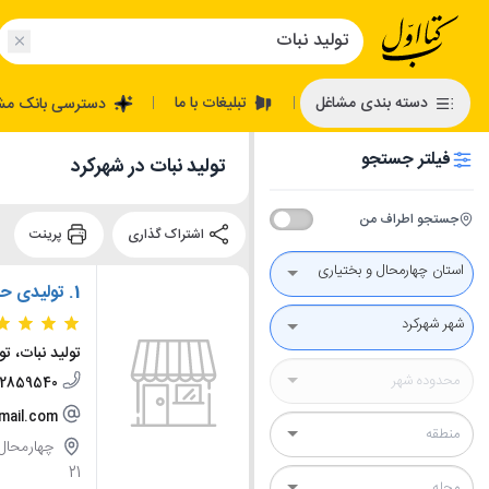
تبلیغات با ما
دسته بندی مشاغل
دسترسی بانک مش
|
|
فیلتر جستجو
تولید نبات در شهرکرد
جستجو اطراف من
اشتراک گذاری
پرینت
استان چهارمحال و بختیاری
1.
تولیدی ح
شهر شهرکرد
تولید نبات، ت
32859540
mail.com
چهارمحال 
21