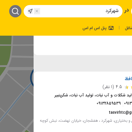
در
اغل
پنل اس ام اس
|
افظ
4.5
(1 نظر)
ولید شکلات و آب نبات، تولید آب نبات، شکرپنبیر
09132859539
091
tasvirhtc@g
و بختیاری، شهرکرد ، هفشجان، خیابان نهضت، نبش کوچه