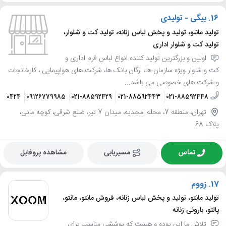
16.
بیگی - تولیدی
تولید مانتو، تولید و پخش لباس زنانه، تولید کت و شلوار،
تولید کت و شلوار اداری
اولین و بزرگترین تولید کننده انواع لباس فرم اداری و
کت و شلوار ویژه سازمان ها، ارگان بانک ها، شرکت های هواپیمایی ، کارخانجات
و شرکت های خصوصی می باشد...
6090424
09126779985
021-88592429
021-88592443
021-88592448
تهران، منطقه 7، محله امجدیه، میدان 7 تیر، ضلع شرقی، کوچه مانی،
پلاک 68
تماس
مسیریابی
مشاهده پروفایل
17.
زووم
تولید مانتو، تولید و پخش لباس زنانه، فروش مانتو، مانتو،
پالتو، بارونی زنانه
تلاش ما این بوده و هست که پوششی مناسب برای