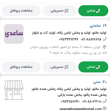
تماس
مسیریابی
مشاهده پروفایل
19.
ساعدی
تولید مانتو، تولید و پخش لباس زنانه، تولید کت و شلوار
09123249344
021-88827898
تهران، منطقه 6، محله ایرانشهر، انقلاب، روبروی خیابان
لاله زار نو، بن بست شکوه، پلاک 10، طبقه 2
تماس
مسیریابی
مشاهده پروفایل
20.
ستی
تولید مانتو، تولید و پخش لباس زنانه، پخش عمده مانتو،
پخش عمده پالتو، پخش عمده بارانی
09122757640
021-88033011
siyamakksiyamii@gmail.com