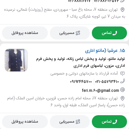
021-88810707
021-88303574
تهران، منطقه 7، محله باغ صبا - سهروردی، مفتح (روزولت) شمالی، نرسیده
به میدان 7 تیر، کوچه شایگان، پلاک 6
تماس
مسیریابی
مشاهده پروفایل
15.
عرشیا (مانتو اداری
تولید مانتو، تولید و پخش لباس زنانه، تولید و پخش فرم
اداری، مزون، لباسهای فرم اداری
آماده قرارداد با سازمانهای دولتی و خصوصی
09192445700
021-55793410
feri.m.60@gmail.com
تهران، منطقه 17، محله امام زاده حسن، قزوین، خیابان امین الملک (امام
زاده حسن)، پاساژ امین الملک، طبقه اول، واحد 6
تماس
مسیریابی
مشاهده پروفایل