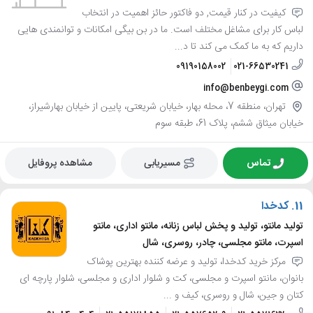
کیفیت در کنار قیمت, دو فاکتور حائز اهمیت در انتخاب
لباس کار برای مشاغل مختلف است. ما در بن بیگی امکانات و توانمندی هایی
داریم که به ما کمک می کند تا د...
09190158002
021-66530241
info@benbeygi.com
تهران، منطقه 7، محله بهار، خیابان شریعتی، پایین از خیابان بهارشیراز،
خیابان میثاق ششم، پلاک 61، طبقه سوم
تماس
مسیریابی
مشاهده پروفایل
11.
کدخدا
تولید مانتو، تولید و پخش لباس زنانه، مانتو اداری، مانتو
اسپرت، مانتو مجلسی، چادر، روسری، شال
مرکز خرید کدخدا، تولید و عرضه کننده بهترین پوشاک
بانوان، مانتو اسپرت و مجلسی، کت و شلوار اداری و مجلسی، شلوار پارچه ای
کتان و جین، شال و روسری، کیف و ...