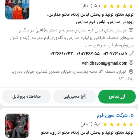
5.0
(1 نظر)
تولید مانتو، تولید و پخش لباس زنانه، مانتو مدارس،
روپوش مدارس، لباس فرم مدارس
تولیدو پخش لباس فرم مدارس پسرانه و دخترانه(قائم) در رنگ و
سایزهای مختلف،طراحی یونیفرم مدارس و گلدوزی ارم مدرسه, ژیله و شلوار
،روپوش،سارافن ، پیراهن ،م...
09366900922
09122466255
021-77610185
vahidbayoni@gmail.com
تهران، منطقه 12، محله بهارستان، خیابان سعدی شمالی، خیابان نادری،
پلاک 83
تماس
مسیریابی
مشاهده پروفایل
5.
شرکت سون فرم
5.0
(1 نظر)
تولید مانتو، تولید و پخش لباس زنانه، مانتو اداری، مانتو