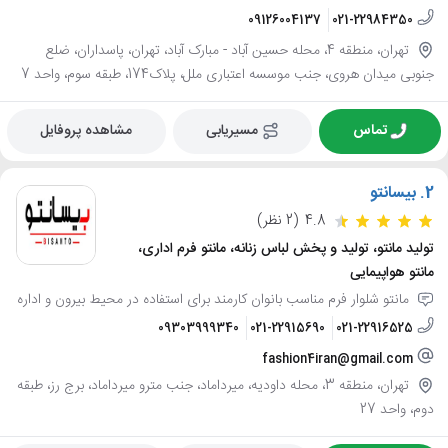
09126004137
021-22984350
تهران، منطقه 4، محله حسین آباد - مبارک آباد، تهران، پاسداران، ضلع
جنوبی میدان هروی، جنب موسسه اعتباری ملل، پلاک174، طبقه سوم، واحد 7
تماس
مسیریابی
مشاهده پروفایل
2.
بیسانتو
4.8
(2 نظر)
تولید مانتو، تولید و پخش لباس زنانه، مانتو فرم اداری،
مانتو هواپیمایی
مانتو شلوار فرم مناسب بانوان کارمند برای استفاده در محیط بیرون و اداره
09303999340
021-22915690
021-22916525
fashion4iran@gmail.com
تهران، منطقه 3، محله داودیه، میرداماد، جنب مترو میرداماد، برج رز، طبقه
دوم، واحد 27