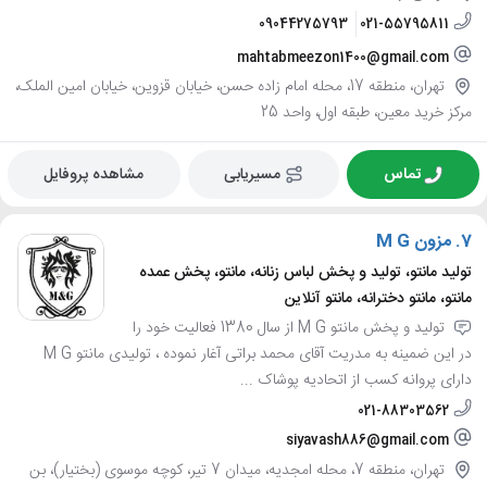
09044275793
021-55795811
mahtabmeezon1400@gmail.com
تهران، منطقه 17، محله امام زاده حسن، خیابان قزوین، خیابان امین الملک،
مرکز خرید معین، طبقه اول، واحد 25
تماس
مسیریابی
مشاهده پروفایل
7.
مزون M G
تولید مانتو، تولید و پخش لباس زنانه، مانتو، پخش عمده
مانتو، مانتو دخترانه، مانتو آنلاین
تولید و پخش مانتو M G از سال 1380 فعالیت خود را
در این ضمینه به مدریت آقای محمد براتی آغار نموده ، تولیدی مانتو M G
دارای پروانه کسب از اتحادیه پوشاک ...
021-88303562
siyavash886@gmail.com
تهران، منطقه 7، محله امجدیه، میدان 7 تیر، کوچه موسوی (بختیار)، بن