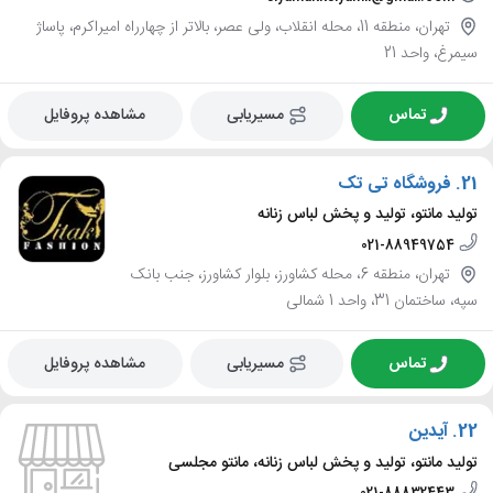
تهران، منطقه 11، محله انقلاب، ولی عصر، بالاتر از چهارراه امیراکرم، پاساژ
سیمرغ، واحد 21
تماس
مسیریابی
مشاهده پروفایل
21.
فروشگاه تی تک
تولید مانتو، تولید و پخش لباس زنانه
021-88949754
تهران، منطقه 6، محله کشاورز، بلوار کشاورز، جنب بانک
سپه، ساختمان 31، واحد 1 شمالی
تماس
مسیریابی
مشاهده پروفایل
22.
آیدین
تولید مانتو، تولید و پخش لباس زنانه، مانتو مجلسی