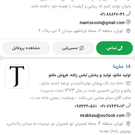
بانوان تولید کنیم که زیبایی و کیفیت را همراه خود داشته باشد.
021-88867049
mantoxoom@gmail.com
تهران، منطقه 6، محله ایرانشهر، میدان 7 تیر، پلاک 6
تماس
مسیریابی
مشاهده پروفایل
18.
سارینا
تولید مانتو، تولید و پخش لباس زنانه، فروش مانتو
خانه مد تک پوشان تولیدکننده و عرضه کننده مانتو ،
پالتو و بارانی تاسیس شده در سال 1373 تحت مدیریت
جناب آقای میثم عباسی می باشد .، وبسایت رسمی خانه مد ت...
09122360581
021-77449013
mrabbasi@outlook.com
تهران، منطقه 4، محله شمیران نو، شمیران نو، نرسیده به میدان پاکدامن،
روبروی پاساژ مهدیه