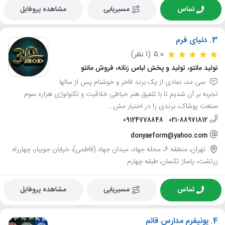
تماس
مسیریابی
مشاهده پروفایل
3.
دنیای فرم
5.0
(1 نظر)
تولید مانتو، تولید و پخش لباس زنانه، فروش مانتو
سی مد، نمادی از یک برند فاخر و خوشنام پس از سالها
تجربه بر آن شدیم تا با تلفیق هنر خیاطی خلاقیت و تکنولوژی هزاره سوم
صنعت پوشاک، برندی را در اختیار مش...
09124778848
021-88971812
donyaeform@yahoo.com
تهران، منطقه 6، محله جهاد، میدان جهاد (فاطمی)، خیابان جویبار، چهارراه
زرتشت، پاساژ تکسان، طبقه چهارم
تماس
مسیریابی
مشاهده پروفایل
4.
یونیفرم مدارس قائم