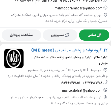
09108400404
021-55171855
021-55765209
021-55716220
mahmoodfallahdar@yahoo.com
تهران، منطقه 17، محله امام زاده حسن، خیابان امین الملک (امامزاده
حسن)، جنب بانک ملی ایران، مرکز خرید کدخدا
تماس
مسیریابی
مشاهده پروفایل
12.
گروه تولید و پخش ام. اند. بی (M B meso)
تولید مانتو، تولید و پخش لباس زنانه، مانتو عمده، مانتو
مزونی
مجموعه m b با حدود 100 نفر پرسنل به صورت مستقیم
و طراحان مجرب در راستای پوساک زنانه با حدود 10 سال سابقه فعالیت دارد
09364046851
09127357208
manto.dolaat@yahoo.com
تهران، منطقه 11، محله انقلاب، چهارراه ولی عصر، خیابان برادران مظفر
جنوبی، بن بست سمیعی، پلاک 3، واحد 10