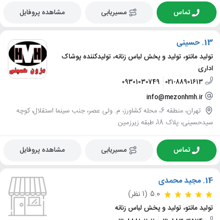
تماس
مسیریابی
مشاهده پروفایل
13.
حسینی
تولید مانتو، تولید و پخش لباس زنانه، تولیدکننده پوشاک
اداری
09301030749
021-88901613
info@mezonhmh.ir
تهران، منطقه 6، محله کشاورز، م. ولی عصر، جنب سینما استقلال، کوچه
سیدحسینی، پلاک 18، طبقه زیرزمین
تماس
مسیریابی
مشاهده پروفایل
14.
مجید محمدی
5.0
(1 نظر)
تولید مانتو، تولید و پخش لباس زنانه