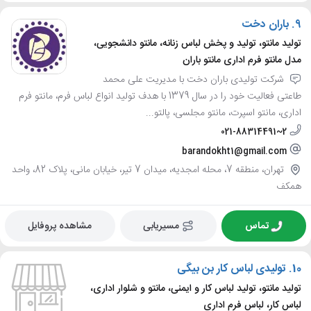
9.
باران دخت
تولید مانتو، تولید و پخش لباس زنانه، مانتو دانشجویی،
مدل مانتو فرم اداری مانتو باران
شرکت تولیدی باران دخت با مدیریت علی محمد
طاعتی فعالیت خود را در سال 1379 با هدف تولید انواع لباس فرم، مانتو فرم
اداری، مانتو اسپرت، مانتو مجلسی، پالتو...
021-88314491~2
barandokht1@gmail.com
تهران، منطقه 7، محله امجدیه، میدان 7 تیر، خیابان مانی، پلاک 82، واحد
همکف
تماس
مسیریابی
مشاهده پروفایل
10.
تولیدی لباس کار بن بیگی
تولید مانتو، تولید لباس کار و ایمنی، مانتو و شلوار اداری،
لباس کار، لباس فرم اداری