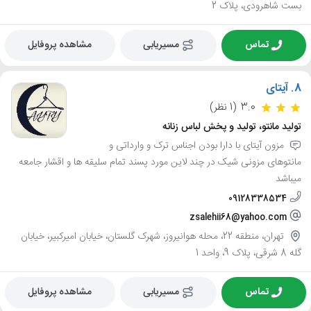
بست شاهرودی، پلاک 2
تماس
مسیریابی
مشاهده پروفایل
8.
آیتای
3.0
(1 نظر)
تولید مانتو، تولید و پخش لباس زنانه
مزون آیتای با دارا بودن اجناس ترک و وارداتی و
مانتوهای مزونی شیک در چند لاین مورد پسند تمام سلیقه ها و اقشار جامعه
میباشد
09128338534
zsalehii68@yahoo.com
تهران، منطقه 22، محله هوانیروز، شهرک گلستان، خیابان امیرکبیر، خیابان
گله 8 شرقی، پلاک 9، واحد 1
تماس
مسیریابی
مشاهده پروفایل