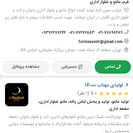
فرم، مانتو و شلوار اداری
شرکت سون فرم تولید کننده انواع مانتو و شلوار اداری بانوان و کت و
شلوار اداری آقایان در ایران میباشد. جهت کسب اطلاعات بیشتر با ماره های زیر
تماس و یا ب...
09376677642
021-77276583
021-77898489
formseven7@gmail.com
تهران، منطقه 8، محله هفت حوض، بزرگراه سلیمانی، خیابان 55
تماس
مسیریابی
مشاهده پروفایل
6.
تولیدی مهتاب 14000
5.0
(1 نظر)
تولید مانتو، تولید و پخش لباس زنانه، مانتو شلوار اداری،
مقنعه اداری
تولیدکننده شیک ترین مانتو شلوارهای اداری، کت و شلوار بانوان، مقنعه
فرم سفارشات پذیرفته میشود آماده عقدقرارداد با سازمانها و موسسات دولتی
وخصوصی ارسا...