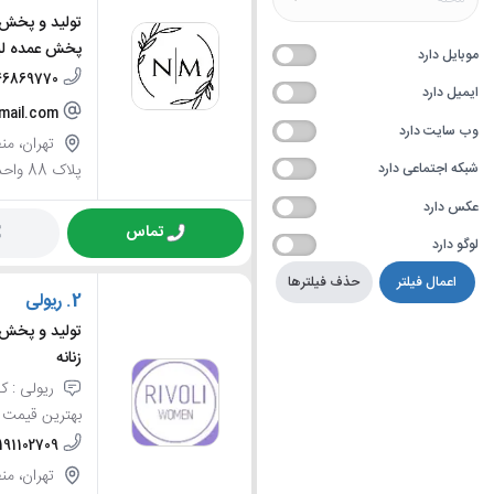
تولید و پخش ل
پخش عمده لبا
موبایل دارد
46869770
ایمیل دارد
mail.com
وب سایت دارد
پلاک 88 واحد 7
شبکه اجتماعی دارد
عکس دارد
تماس
لوگو دارد
اعمال فیلتر
حذف فیلترها
2.
ریولی
تولید و پخش لب
زنانه
ریولی : کت،
بهترین قیمت با بیش از 7 
191102709