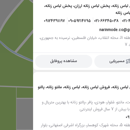
باس زنانه، پخش لباس زنانه ارزان، پخش لباس زنانه،
س زنانه
09124391197
09059214795
021-66345038
021-
narinmode.co@g
تهران، منطقه 11، محله انقلاب، خیابان فلسطین، نرسیده به جمهوری،
مسیریابی
مشاهده پروفایل
اس زنانه، فروش لباس زنانه، لباس زنانه، مانتو زنانه، پالتو
 مانتو، شلوار، هودی، پافر ،پالتو زنانه با بهترین متریال و
سال فروش اینترنتی
09
تهران، منطقه 5، محله شهرک کوهسار، بزرگراه اشرفی اصفهانی، بلوار