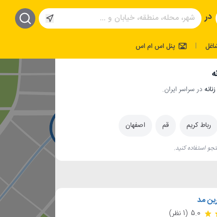
در
اغل
پنل اس ام اس
|
ه
در سراسر ایران.
رباط کریم
قم
اصفهان
جو استفاده کنید.
رین مد
5.0
(1 نظر)