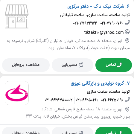
6.
شرکت تیک تاک - دفتر مرکزی
تولید ساعت، ساعت سازی، ساعت تبلیغاتی
021-77932962
021-77900760
tiktak110@yahoo.com
تهران، منطقه 8، محله مدائن، خیابان جانبازان (گلبرگ) شرقی، نرسیده به
میدان نبوت (هفت حوض)، پلاک 7، ساختمان نوید
تماس
مسیریابی
مشاهده پروفایل
7.
گروه تولیدی و بازرگانی عیوق
تولید ساعت، ساعت سازی
021-66263800~2
021-66250191
021-66250190
تهران، منطقه 18، محله خلیج فارس شمالی، شادآباد،
بلوار خلیج، روبروی بیمارستان فیاض بخش، خیابان لاله، پلاک 33
تماس
مسیریابی
مشاهده پروفایل