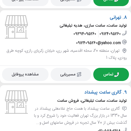
8.
تهرانی
تولید ساعت، ساعت سازی، هدیه تبلیغاتی
09394095260
09124095260
09124095260@yahoo.com
تهران، منطقه 20، محله اقدسیه، شهر ری، خیابان زکریای رازی، کوچه طرق
رودی، پلاک 1
تماس
مسیریابی
مشاهده پروفایل
9.
گالری ساعت پیشداد
تولید ساعت، ساعت تبلیغاتی، فروش ساعت
گالری ساعت پیشداد با همت حاج غلامعلی پیشداد در
سال 1330 در بازار بزرگ تهران فعالیت خود را شروع کرد و با
گذشت بیش از 70 سال تجربه در فروش ساعتهای اصل و...
021-55602618