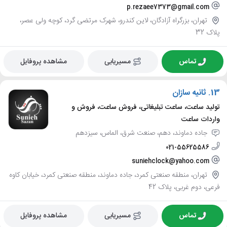
p.rezaee7373@gmail.com
تهران، بزرگراه آزادگان، لاین کندرو، شهرک مرتضی گرد، کوچه ولی عصر،
پلاک 32
تماس
مسیریابی
مشاهده پروفایل
13.
ثانیه سازان
تولید ساعت، ساعت تبلیغاتی، فروش ساعت، فروش و
واردات ساعت
جاده دماوند، دهم، صنعت شرق، الماس، سیزدهم
021-55625586
suniehclock@yahoo.com
تهران، منطقه صنعتی کمرد، جاده دماوند، منطقه صنعتی کمرد، خیابان کاوه
فرعی، دوم غربی، پلاک 42
تماس
مسیریابی
مشاهده پروفایل