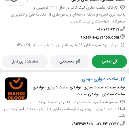
کارخانه ساعت سازی تیک تاک در سال 1342 تاسیس و
با نیم قرن تجربه و سابقه درخشان و برخورداری از امکانات فنی و تکنولوژی
پیشرفته ، تنها مبتکر و تولید کننده...
021-76216319
tiktak110@yahoo.com
تهران، پردیس، خیابان 18 متری قائم، بین دانش 2 و 3، پلاک 147
تماس
مسیریابی
مشاهده پروفایل
12.
ساعت دیواری مهدی
تولید ساعت، ساعت سازی، تولیدی ساعت دیواری، تولیدی
ساعت سیتیزن، تولیدی ساعت
مجموعه تولیدی ساعت مهدی فعال در ضمینه تولید
انواع ساعت دیواری ، رومیزی و ایستاده ، دارای 30 سال سابقه در امر تولید می
باشد .
09126961825
021-44172137