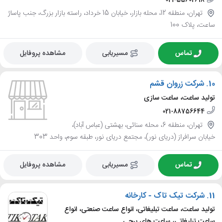
تهران، منطقه 12، محله بازار، خیابان 15 خرداد، راسته بازار بزرگ، جنب پاساژ
ساعت، پلاک 100
تماس
مسیریابی
مشاهده پروفایل
10.
شرکت زروان قشم
تولید ساعت، ساعت سازی
021-88756644
تهران، منطقه 6، محله سنائی، بهشتی (عباس آباد)،
خیابان سرافراز (دریای نور)، مجتمع دریای نور، طبقه سوم، واحد 303
تماس
مسیریابی
مشاهده پروفایل
11.
شرکت تیک تاک - کارخانه
تولید ساعت، ساعت تبلیغاتی، انواع ساعت صنعتی، انواع
ساعت تبلیغاتی، ساعت های برجی