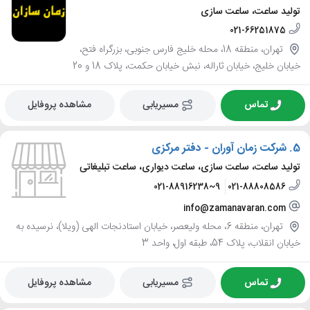
تولید ساعت، ساعت سازی
021-66251875
تهران، منطقه 18، محله خلیج فارس جنوبی، بزرگراه فتح،
خیابان خلیج، خیابان ثاراله، نبش خیابان حکمت، پلاک 18 و 20
تماس
مسیریابی
مشاهده پروفایل
5.
شرکت زمان آوران - دفتر مرکزی
تولید ساعت، ساعت سازی، ساعت دیواری، ساعت تبلیغاتی
021-88916238~9
021-88808586
info@zamanavaran.com
تهران، منطقه 6، محله ولیعصر، خیابان استادنجات الهی (ویلا)، نرسیده به
خیابان انقلاب، پلاک 54، طبقه اول، واحد 3
تماس
مسیریابی
مشاهده پروفایل