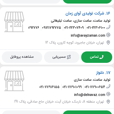
16.
شرکت تولیدی آوای زمان
تولید ساعت، ساعت سازی، ساعت تبلیغاتی
09121029046
09121792776
09121792775
021-22307409
021-22306100
info@avayzaman.com
تهران، خیابان جاجرود، کوچه کارون، پلاک 12
تماس
مسیریابی
مشاهده پروفایل
17.
دلنواز
تولید ساعت، ساعت سازی
021-77916155
021-77901099
021-77900654
info@delnavaz.com
تهران، منطقه 8، نارمک، خیابان آیت، خیابان حاج صادقی، پلاک 191