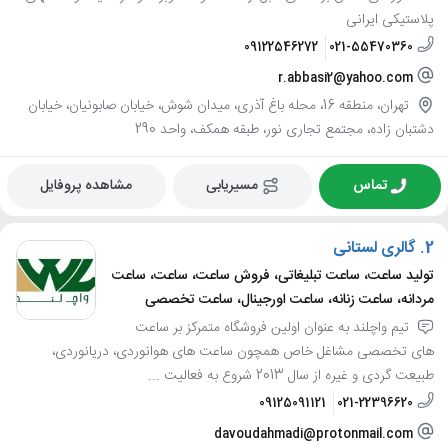
پلاستیکی ایرانی
09122546272
021-55470360
r.abbasi2@yahoo.com
تهران، منطقه 16، محله باغ آذری، میدان شوش، خیابان صابونیان، خیابان
دشتبان زاده، مجتمع تجاری نور، طبقه همکف، واحد 290
تماس
مسیریابی
مشاهده پروفایل
2.
گالری لستانی
تولید ساعت، ساعت تبلیغاتی، فروش ساعت، ساعت، ساعت
مردانه، ساعت زنانه، ساعت اورجینال، ساعت تخصصی
تیم واچلند به عنوان اولین فروشگاه متمرکز بر ساعت
های تخصصی مشاغل خاص همچون ساعت های هوانوردی، دریانوردی،
طبیعت گردی و غیره از سال 2013 شروع به فعالیت ...
09125091121
021-22396620
davoudahmadi@protonmail.com