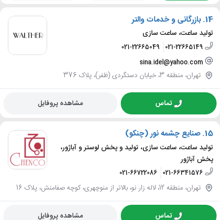
14.
بازرگانی و خدمات والتر
تولید ساعت، ساعت سازی
021-22665049
021-22665149
sina.idel@yahoo.com
تهران، منطقه 3، خیابان دستگردی (ظفر)، پلاک 376
تماس
مشاهده پروفایل
15.
صنایع چشمه نور (چنکو)
تولید ساعت، ساعت سازی، تولید و پخش لوستر و آباژور،
پخش آباژور
021-66722086
021-66341576
تهران، منطقه 12، لاله زار نو، بالاتر از منوچهری، کوچه صفامنش، پلاک 16
تماس
مشاهده پروفایل