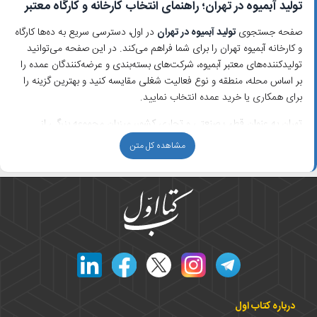
تولید آبمیوه در تهران؛ راهنمای انتخاب کارخانه و کارگاه معتبر
صفحه جستجوی
تولید آبمیوه در تهران
در اول، دسترسی سریع به ده‌ها کارگاه
و کارخانه آبمیوه تهران را برای شما فراهم می‌کند. در این صفحه می‌توانید
تولیدکننده‌های معتبر آبمیوه، شرکت‌های بسته‌بندی و عرضه‌کنندگان عمده را
بر اساس محله، منطقه و نوع فعالیت شغلی مقایسه کنید و بهترین گزینه را
برای همکاری یا خرید عمده انتخاب نمایید.
تهران به عنوان قطب صنعتی و تجاری کشور، میزبان مجموعه بزرگی از
تولیدکنندگان نوشیدنی و واحدهای تخصصی در زمینه تولید و
صادرات
مشاهده کل متن
آبمیوه
است. بسیاری از این واحدها علاوه بر تامین بازار داخلی، با برندهای
شناخته‌شده در فروشگاه‌های زنجیره‌ای همکاری داشته و در حوزه
عمده‌فروشی و همکاری‌های بلندمدت با شرکت‌های پخش و تامین‌کنندگان
مواد اولیه نیز فعال هستند.
انواع واحدهای تولید آبمیوه در تهران
در اول می‌توانید انواع کسب‌وکارهای مرتبط با تولید آبمیوه در تهران را بیابید،
از جمله:
کارخانه‌های صنعتی تولید آبمیوه با خطوط تمام‌اتوماتیک
درباره کتاب اول
کارگاه تولید آبمیوه تهران برای تولیدات سفارشی و برندهای کوچک