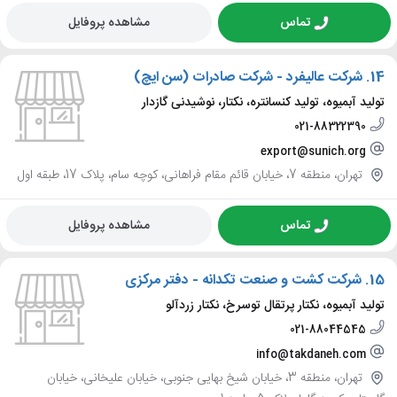
تماس
مشاهده پروفایل
14.
شرکت عالیفرد - شرکت صادرات (سن ایچ)
تولید آبمیوه، تولید کنسانتره، نکتار، نوشیدنی گازدار
021-88322390
export@sunich.org
تهران، منطقه 7، خیابان قائم مقام فراهانی، کوچه سام، پلاک 17، طبقه اول
تماس
مشاهده پروفایل
15.
شرکت کشت و صنعت تکدانه - دفتر مرکزی
تولید آبمیوه، نکتار پرتقال توسرخ، نکتار زردآلو
021-88044545
info@takdaneh.com
تهران، منطقه 3، خیابان شیخ بهایی جنوبی، خیابان علیخانی، خیابان