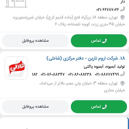
دار
021-66787026
تهران، منطقه 18، بزرگراه فتح (جاده قدیم کرج)، خیابان شیرپاستوریزه،
خیابان 45 متری زرند، کوچه تلفنخانه، پلاک 6
تماس
مشاهده پروفایل
18.
شرکت اروم نارین - دفتر مرکزی (شادلی)
تولید آبمیوه، آبمیوه پاکتی
021-86087982
021-86088347
021-86088238
021-88777499
تهران، منطقه 3، خیابان ولی عصر، بالاتر از میرداماد،
خیابان ستاری
تماس
مشاهده پروفایل