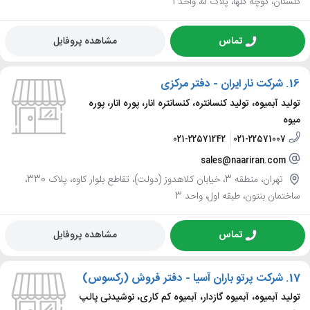
گلستان، کوچه گلها، پلاک 5، واحد 1
تماس
مشاهده پروفایل
16.
شرکت نار ایران - دفتر مرکزی
تولید آبمیوه، تولید کنسانتره، کنسانتره انار، پوره انار، پوره
میوه
021-22571242
021-22571007
sales@naariran.com
تهران، منطقه 3، خیابان کلاهدوز (دولت)، تقاطع بلوار کاوه، پلاک 330،
ساختمان بنتون، طبقه اول، واحد 3
تماس
مشاهده پروفایل
17.
شرکت پرتو باران آسیا - دفتر فروش (رکسوس)
تولید آبمیوه، آبمیوه گازدار، آبمیوه کم کاری، نوشیدنی پالپ