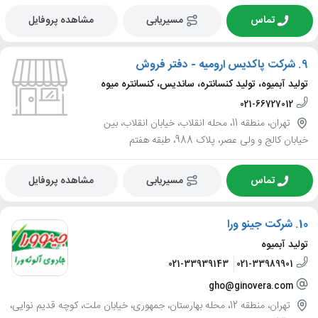
تماس
مسیریابی
مشاهده پروفایل
9.
شرکت پاکدیس ارومیه - دفتر فروش
تولید آبمیوه، تولید کنسانتره، ساندیس، کنسانتره میوه
021-66727012
تهران، منطقه 11، محله انقلاب، خیابان انقلاب، بین
خیابان کالج و ولی عصر، پلاک 988، طبقه هفتم
تماس
مسیریابی
مشاهده پروفایل
10.
شرکت جینو ورا
تولید آبمیوه
021-33939143
021-33989901
gho@ginovera.com
تهران، منطقه 12، محله بهارستان، جمهوری، خیابان ملت، کوچه قدیم نوایی،