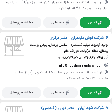
تهران، منطقه 6، محله جمالزاده، خیابان کارگر شمالی (امیرآباد)، نرسیده به
خیابان فاطمی، پلاک 1238، طبقه دوم
تماس
مسیریابی
مشاهده پروفایل
6.
شرکت نوش مازندران - دفتر مرکزی
تولید آبمیوه، تولید کنسانتره، اسانس پرتقال، روغن پوست
پرتقال، تفاله مرکبات، خوراک دام
021-88722917~8
021-88710491
info@nooshmazandaran.com
تهران، منطقه 6، محله ساعی، خیابان خالداسلامبولی (وزرا)، خیابان
هفدهم، پلاک 20، طبقه همکف
تماس
مسیریابی
مشاهده پروفایل
7.
شرکت شهد ایران - دفتر تهران (گلدیس)