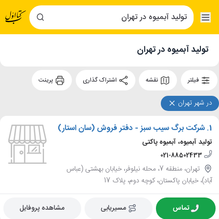
تولید آبمیوه در تهران
فیلتر
نقشه
اشتراک گذاری
پرینت
در شهر تهران
1.
شرکت برگ سیب سبز - دفتر فروش (سان استار)
تولید آبمیوه، آبمیوه پاکتی
021-88502433
تهران، منطقه 7، محله نیلوفر، خیابان بهشتی (عباس
آباد)، خیابان پاکستان، کوچه دوم، پلاک 17
تماس
مسیریابی
مشاهده پروفایل