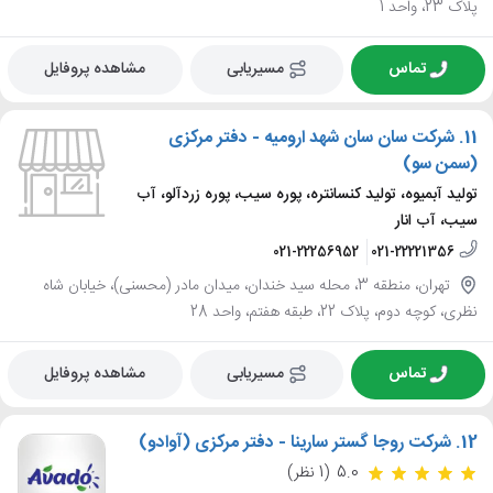
پلاک 23، واحد 1
تماس
مسیریابی
مشاهده پروفایل
11.
شرکت سان سان شهد ارومیه - دفتر مرکزی
(سمن سو)
تولید آبمیوه، تولید کنسانتره، پوره سیب، پوره زردآلو، آب
سیب، آب انار
021-22256952
021-22221356
تهران، منطقه 3، محله سید خندان، میدان مادر (محسنی)، خیابان شاه
نظری، کوچه دوم، پلاک 22، طبقه هفتم، واحد 28
تماس
مسیریابی
مشاهده پروفایل
12.
شرکت روجا گستر سارینا - دفتر مرکزی (آوادو)
5.0
(1 نظر)