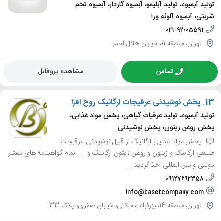
تولید آبمیوه، تولید آبلیمو، آبمیوه گازدار، آبمیوه تخم
شربتی، آبمیوه آلوئه ورا
021-92005591
تهران، منطقه 11، خیابان هلال احمر
تماس
مشاهده پروفایل
13.
پخش نوشیدنی عرقیجات ارگانیک روح افزا
تولید آبمیوه، تولید عرقیات گیاهی، پخش مواد غذایی،
پخش روغن زیتون، پخش نوشیدنی
پخش مواد غذایی ارگانیک از قبیل نوشیدنی عرقیجات
طبیعی ارگانیک و زیتون و روغن زیتون ارگانیک و .... تمام گواهینامه های معتبر
دولتی و بین المللی اخذ گردید...
09127692358
info@basetcompany.com
تهران، منطقه 14، بزرگراه محلاتی، خیابان صفری، پلاک 33