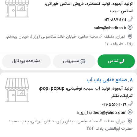
تولید آبمیوه، تولید کنسانتره، فروش اسانس خوراکی،
اسانس سیب
021-88711011
sales@shadiran.ir
تهران، منطقه 6، محله ساعی، خیابان خالداسلامبولی (وزرا)، خیابان بیستم،
پلاک 10، واحد 10
تماس
مسیریابی
مشاهده پروفایل
8.
صنایع غذایی پاپ آپ
تولید آبمیوه، تولید آب سیب، نوشیدنی، pop، popup،
تتراپک، نکتار
021-55664019
a_gj_tradeco@yahoo.com
تهران، منطقه 11، محله عباسی، میدان رازی، خیابان ایروانی، جنب مسجد
حضرت ابوالفضل، پلاک 254