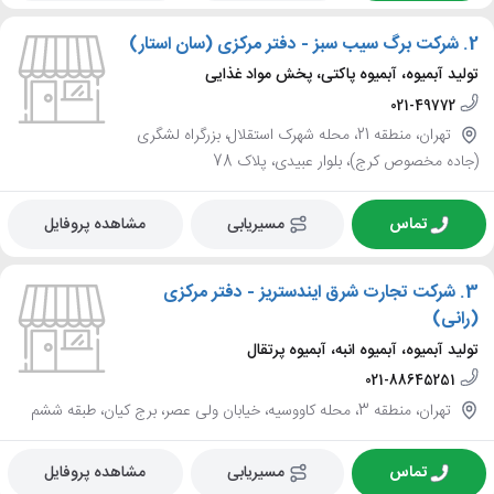
2.
شرکت برگ سیب سبز - دفتر مرکزی (سان استار)
تولید آبمیوه، آبمیوه پاکتی، پخش مواد غذایی
021-49772
تهران، منطقه 21، محله شهرک استقلال، بزرگراه لشگری
(جاده مخصوص کرج)، بلوار عبیدی، پلاک 78
تماس
مسیریابی
مشاهده پروفایل
3.
شرکت تجارت شرق ایندستریز - دفتر مرکزی
(رانی)
تولید آبمیوه، آبمیوه انبه، آبمیوه پرتقال
021-88645251
تهران، منطقه 3، محله کاووسیه، خیابان ولی عصر، برج کیان، طبقه ششم
تماس
مسیریابی
مشاهده پروفایل