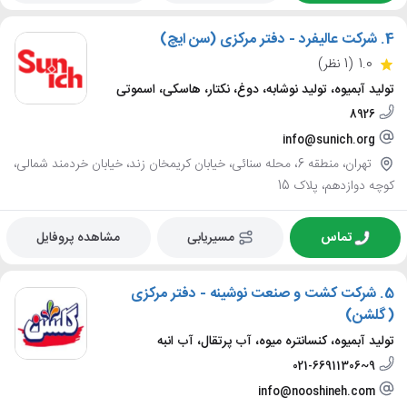
4.
شرکت عالیفرد - دفتر مرکزی (سن ایچ)
1.0
(1 نظر)
تولید آبمیوه، تولید نوشابه، دوغ، نکتار، هاسکی، اسموتی
8926
info@sunich.org
تهران، منطقه 6، محله سنائی، خیابان کریمخان زند، خیابان خردمند شمالی،
کوچه دوازدهم، پلاک 15
تماس
مسیریابی
مشاهده پروفایل
5.
شرکت کشت و صنعت نوشینه - دفتر مرکزی
(گلشن)
تولید آبمیوه، کنسانتره میوه، آب پرتقال، آب انبه
021-66911306~9
info@nooshineh.com