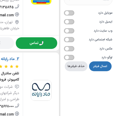
اندازی رویس ه
24135845
موبایل دارد
mail.com
ایمیل دارد
خیابان طاهریان، پلا
وب سایت دارد
شبکه اجتماعی دارد
تماس
عکس دارد
لوگو دارد
2.
ماد رایانه
اعمال فیلتر
حذف فیلترها
تلفن سانترال
کامپیوتر، فر
شرکت مهند
دیگر شرکتهای 
طراحی و اجرای
35668000
mail.com