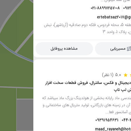
ای شما میتوان...
021-88997257~8
091
ertebatsaz2017@g
تهران، منطقه 5، محله فردوس، فلکه دوم صادقیه (آریاشهر)، نبش
ک 1، واحد 3
مسیریابی
مشاهده پروفایل
5.0
(1 نظر)
 دیجیتال و فکس، سانترال، فروش قطعات سخت افزار
وش لپ تاپ
سی ماد رایانه بخشی از هولدینگ بزرگ ماد میباشد که
آن در زمینه های بازرگانی، تولید متریال های ساختمانی و
 آسانسور فعا...
09391954631
044-
maad_rayaneh@hot