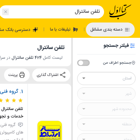
تبلیغات با ما
دسته بندی مشاغل
دسترسی بانک مش
|
|
فیلتر جستجو
تلفن سانترال
لیست کامل
424 تلفن سانترال
در سراس
جستجو اطراف من
اشتراک گذاری
پرینت
1.
گروه فنی 
تلفن سانترال
خدمات و تجه
گروه فنی 
های کامپیوتری