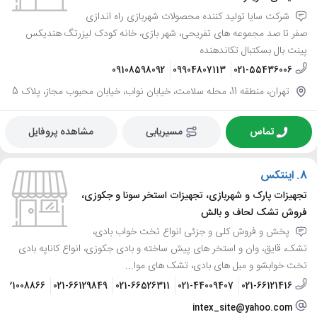
شرکت سایا تولید کننده محصولات شهربازی راه اندازی
صفر تا صد مجموعه های تفریحی، شهر بازی، خانه کودک لیزرتگ هندیکس
پینت بال بسکتبال تکاندهنده
09108598092
09904807113
021-55436006
تهران، منطقه 11، محله سلامت، خیابان نواب، خیابان محبوب مجاز، پلاک 5
تماس
مسیریابی
مشاهده پروفایل
8.
اینتکس
تجهیزات پارک و شهربازی، تجهیزات استخر سونا و جکوزی،
فروش تشک لحاف و بالش
پخش و فروش کلی و جزئی انواع تخت خواب بادی،
تشک، قایق، وان و استخر های پیش ساخته و بادی جکوزی، انواع کاناپه بادی
تخت خوابشو و مبل های بادی، تشک های موا...
9121008866
021-66129849
021-66526311
021-44009407
021-66121416
intex_site@yahoo.com