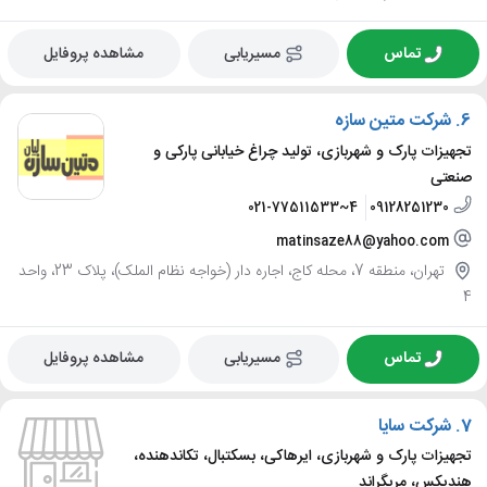
تماس
مسیریابی
مشاهده پروفایل
6.
شرکت متین سازه
تجهیزات پارک و شهربازی، تولید چراغ خیابانی پارکی و
صنعتی
021-77511533~4
09128251230
matinsaze88@yahoo.com
تهران، منطقه 7، محله کاج، اجاره دار (خواجه نظام الملک)، پلاک 23، واحد
4
تماس
مسیریابی
مشاهده پروفایل
7.
شرکت سایا
تجهیزات پارک و شهربازی، ایرهاکی، بسکتبال، تکاندهنده،
هندیکس، مریگراند