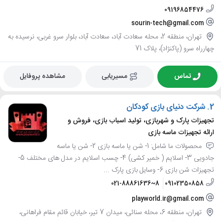
09196854476
sourin-tech@gmail.com
تهران، منطقه 2، محله سعادت آباد، سعادت آباد، بلوار سرو غربی، نرسیده به
چهارراه سرو (پاکنژاد)، پلاک 71
تماس
مسیریابی
مشاهده پروفایل
2.
شرکت دنیای بازی کودکان
تجهیزات پارک و شهربازی، تولید اسباب بازی، فروش و
ارائه تجهیزات ماسه بازی
محصولات ما شامل: 1- شن یا ماسه بازی 2- شن یا ماسه
جادویی 3- اسلایم ( خمیر کشی) 4- چسب اسلایم در مدل های مختلف 5-
تجهیزات شن بازی 6- وسایل بازی پارک ...
021-88861636~8
09102350858
playworld.ir@gmail.com
تهران، منطقه 6، محله سنائی، میدان 7 تیر، خیابان قائم مقام فراهانی،