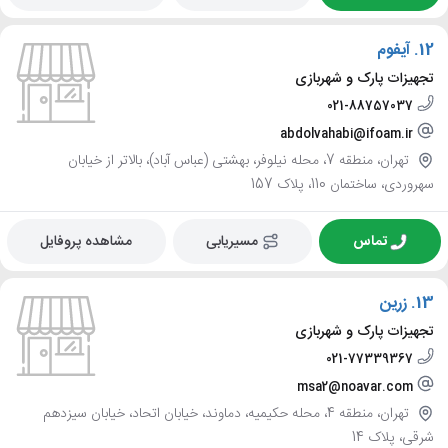
12.
آیفوم
تجهیزات پارک و شهربازی
021-88757037
abdolvahabi@ifoam.ir
تهران، منطقه 7، محله نیلوفر، بهشتی (عباس آباد)، بالاتر از خیابان
سهروردی، ساختمان 110، پلاک 157
تماس
مسیریابی
مشاهده پروفایل
13.
زرین
تجهیزات پارک و شهربازی
021-77339367
msa2@noavar.com
تهران، منطقه 4، محله حکیمیه، دماوند، خیابان اتحاد، خیابان سیزدهم
شرقی، پلاک 14