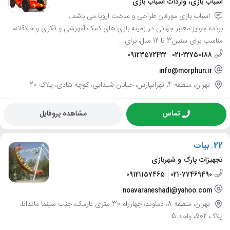
اسباب بازی، واردات اسباب بازی
اسباب بازی مورفان طراحی و ساخت اروپا می باشد.،
برنده جوایز معتبر جهانی در زمینه بازی های کمک آموزشی و فکری و خلاقانه،
مناسب برای سنین3 تا 12 سال، برای...
09123572422
021-22750188
info@morphun.ir
تهران، منطقه 4، تهرانپارس، خیابان شیدایی، کوچه شادی، پلاک 20
تماس
مشاهده پروفایل
22.
بیات
تجهیزات پارک و شهربازی
09121157465
021-77469490
noavaraneshadi@yahoo.com
تهران، منطقه 8، دماوند، چهارراه 30 متری نارمک، جنب سینما ماندانا،
پلاک 502، واحد 5