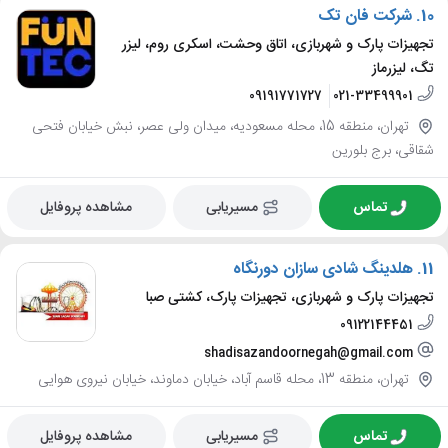
10.
شرکت فان تک
تجهیزات پارک و شهربازی، اتاق وحشت، اسکری روم، لیزر
تگ، لیزرماز
09191771727
021-33499901
تهران، منطقه 15، محله مسعودیه، میدان ولی عصر، نبش خیابان فتحی
شقاقی، برج بلورین
تماس
مسیریابی
مشاهده پروفایل
11.
هلدینگ شادی سازان دورنگاه
تجهیزات پارک و شهربازی، تجهیزات پارک، کشتی صبا
09122144451
shadisazandoornegah@gmail.com
تهران، منطقه 13، محله قاسم آباد، خیابان دماوند، خیابان نیروی هوایی
تماس
مسیریابی
مشاهده پروفایل