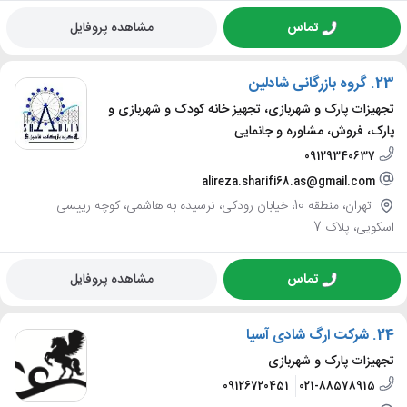
تماس
مشاهده پروفایل
23.
گروه بازرگانی شادلین
تجهیزات پارک و شهربازی، تجهیز خانه کودک و شهربازی و
پارک، فروش، مشاوره و جانمایی
09129340637
alireza.sharifi68.as@gmail.com
تهران، منطقه 10، خیابان رودکی، نرسیده به هاشمی، کوچه رییسی
اسکویی، پلاک 7
تماس
مشاهده پروفایل
24.
شرکت ارگ شادی آسیا
تجهیزات پارک و شهربازی
09126720451
021-88578915