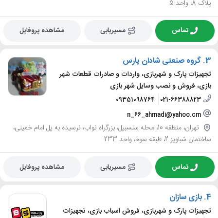
پلاک 8، واحد 5
تماس
مسیریابی
مشاهده پروفایل
3.
گروه صنعتی شادان پارس
تجهیزات پارک و شهربازی، واردات و صادرات قطعات شهر
بازی، فروش و نصب وسایل شهر بازی
09351098764
021-66388823
n_66_ahmadi@yahoo.cm
تهران، منطقه 10، محله سلسبیل، بزرگراه نواب، نرسیده به پل امام خمینی،
ساختمان شباویز 2، طبقه سوم، واحد 233
تماس
مسیریابی
مشاهده پروفایل
4.
بازی سازان
تجهیزات پارک و شهربازی، فروش اسباب بازی، تجهیزات