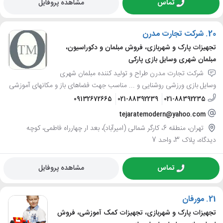
تماس
مشاهده پروفایل
20.
شرکت تجارت مدرن
تجهیزات پارک و شهربازی، فروش مبلمان و دکوراسیون،
مبلمان شهری وسایل بازی پارکی
شرکت تجارت مدرن طراح و تولید کننده مبلمان شهری
وسایل بازی ورزشی روشنایی و ... مناسب جهت فضاهای باز و مکانهای آموزشی
09132672665
021-88392239
021-88392235
tejaratemodern@yahoo.com
تهران، منطقه 6، کارگر شمالی (امیرآباد)، بعد ار چهارراه فاطمی، کوچه
دیدگاه، پلاک 3، واحد 7
تماس
مشاهده پروفایل
21.
مورفان
تجهیزات پارک و شهربازی، تجهیزات کمک آموزشی، فروش