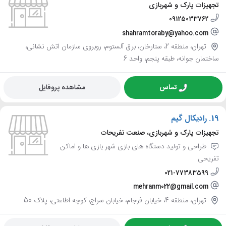
تجهیزات پارک و شهربازی
09125033762
shahramtoraby@yahoo.com
تهران، منطقه 2، ستارخان، برق آلستوم، روبروی سازمان اتش نشانی،
ساختمان جوانه، طبقه پنجم، واحد 6
تماس
مشاهده پروفایل
19.
رادیکال گیم
تجهیزات پارک و شهربازی، صنعت تفریحات
طراحی و تولید دستگاه های بازی شهر بازی ها و اماکن
تفریحی
021-77383599
mehranm022@gmail.com
تهران، منطقه 4، خیابان فرجام، خیابان سراج، کوچه اطاعتی، پلاک 50