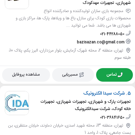
شهربازی، تجهیزات مهدکودک
مجموعه بازی سازان تولیدکننده و صادرکننده انواع
محصولات بازی کودک برای منازل، باغ ها و ویلاها، پارک ها، مراکز بازی و
شهربازی ها می باشد. شما می توانید ...
021-44288050
bazisazan.co@gmail.com
تهران، منطقه 2، محله شهرک آزمایش، بلوار مرزداران، البرز یکم، پلاک 10،
طبقه سوم
تماس
مسیریابی
مشاهده پروفایل
5.
شرکت سیدا الکترونیک
تجهیزات پارک و شهربازی، تجهیزات شهربازی، تجهیزات
خانه کودک، شرکت سیدالکترونیک
021-36841650
تهران، منطقه 13، محله شهید اسدی، خیابان دماوند، خیابان منتظری، بن
بست جامعی، پلاک 1، واحد 1