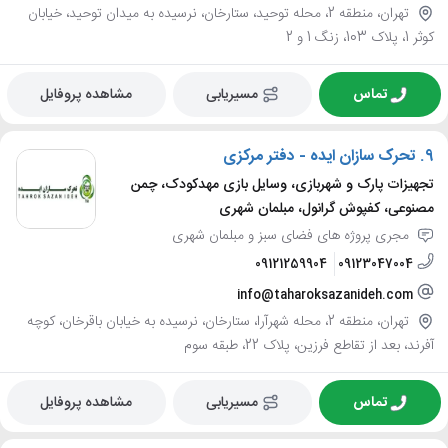
تهران، منطقه 2، محله توحید، ستارخان، نرسیده به میدان توحید، خیابان
کوثر 1، پلاک 103، زنگ 1 و 2
تماس
مسیریابی
مشاهده پروفایل
9.
تحرک سازان ایده - دفتر مرکزی
تجهیزات پارک و شهربازی، وسایل بازی مهدکودک، چمن
مصنوعی، کفپوش گرانول، مبلمان شهری
مجری پروژه های فضای سبز و مبلمان شهری
09121259904
09123047004
info@taharoksazanideh.com
تهران، منطقه 2، محله شهرآرا، ستارخان، نرسیده به خیابان باقرخان، کوچه
آفرند، بعد از تقاطع فرزین، پلاک 22، طبقه سوم
تماس
مسیریابی
مشاهده پروفایل