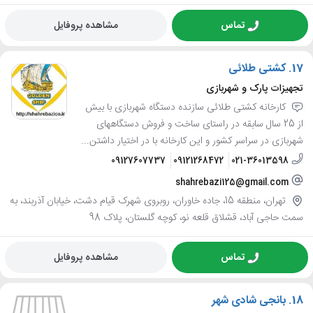
تماس
مشاهده پروفایل
17.
کشتی طلائی
تجهیزات پارک و شهربازی
کارخانه کشتی طلائی سازنده دستگاه شهربازی با بیش
از 25 سال سابقه در راستای ساخت و فروش دستگاههای
شهربازی در سراسر کشور و این کارخانه با در اختیار داشتن...
09127607737
09121268472
021-36013598
shahrebazi125@gmail.com
تهران، منطقه 15، جاده خاوران، روبروی شهرک قیام دشت، خیابان آذربند، به
سمت حاجی آباد، قشلاق قلعه نو، کوچه گلستان، پلاک 98
تماس
مشاهده پروفایل
18.
بانجی شادی شهر