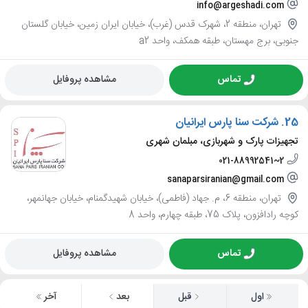
info@argeshadi.com
تهران، منطقه 2، شهرک قدس (غرب)، خیابان ایران زمین، خیابان گلستان
جنوبی، برج مهستان، طبقه همکف، واحد a2
تماس
مشاهده پروفایل
25.
شرکت سنا پارس ایرانیان
تجهیزات پارک و شهربازی، مبلمان شهری
021-88992541~2
sanaparsiranian@gmail.com
تهران، منطقه 6، م. جهاد (فاطمی)، خیابان شهیدگمنام، خیابان جهانمهر،
کوچه رادافزون، پلاک 75، طبقه چهارم، واحد 8
تماس
مشاهده پروفایل
اول
قبل
بعد
آخر