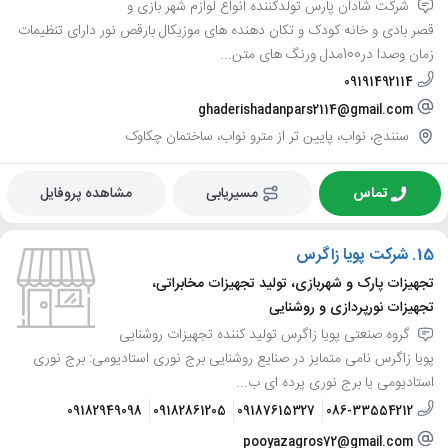
شرکت شادان پارس تولدکننده انواع لوازم شهر بازی و
قصر بادی و خانه کودک و تکان دهنده های موزیکال بارقص نور دارای تنظیمات
زمان وصدا در100مدل ورنگ های متن...
09191492114
ghaderishadanpars2114@gmail.com
سنندج، نواب، پایین تر از مترو نواب، ساختمان چکاوک
تماس
مسیریابی
مشاهده پروفایل
15.
شرکت پویا زاگرس
تجهیزات پارک و شهربازی، تولید تجهیزات مخابراتی،
تجهیزات نورپردازی و روشنایی
گروه صنعتی پویا زاگرس تولید کننده تجهیزات روشنایی
پویا زاگرس نامی متمایز در صنایع روشنایی برج نوری استادیومی: برج نوری
استادیومی یا برج نوری پرده ای ب...
09182949098
09182861205
09187615327
086-33554212
pooyazagros72@gmail.com