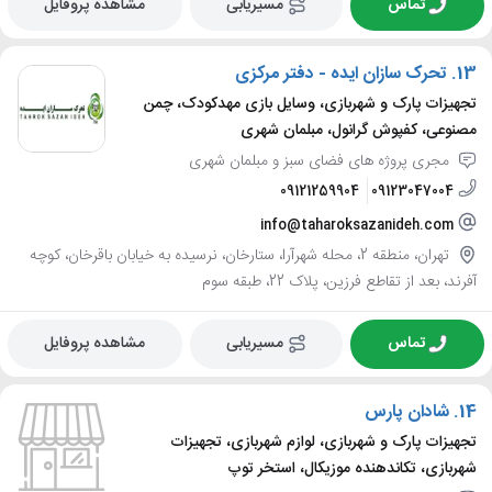
تماس
مسیریابی
مشاهده پروفایل
13.
تحرک سازان ایده - دفتر مرکزی
تجهیزات پارک و شهربازی، وسایل بازی مهدکودک، چمن
مصنوعی، کفپوش گرانول، مبلمان شهری
مجری پروژه های فضای سبز و مبلمان شهری
09121259904
09123047004
info@taharoksazanideh.com
تهران، منطقه 2، محله شهرآرا، ستارخان، نرسیده به خیابان باقرخان، کوچه
آفرند، بعد از تقاطع فرزین، پلاک 22، طبقه سوم
تماس
مسیریابی
مشاهده پروفایل
14.
شادان پارس
تجهیزات پارک و شهربازی، لوازم شهربازی، تجهیزات
شهربازی، تکاندهنده موزیکال، استخر توپ