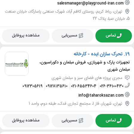
salesmanager@playground-iran.com
تهران، رباط کریم، روستای کاظم آباد، شهرک صنعتی پاسارگاد، خیابان صنعت
5، خیابان صبا، پلاک 22
تماس
مسیریابی
مشاهده پروفایل
19.
تحرک سازان ایده - کارخانه
تجهیزات پارک و شهربازی، فروش مبلمان و دکوراسیون،
مبلمان شهری
مجری پروژه های فضای سبز و مبلمان شهری
0912305619
09128135610
021-65534604
026-36100430
info@taharoksazan.com
تهران، شهریار، فاز 1، مجتمع تجاری فدک، طبقه دوم، واحد 1
تماس
مسیریابی
مشاهده پروفایل