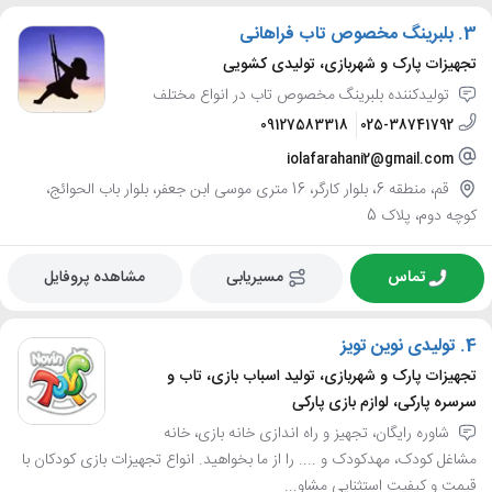
3.
بلبرینگ مخصوص تاب فراهانی
تجهیزات پارک و شهربازی، تولیدی کشویی
تولیدکننده بلبرینگ مخصوص تاب در انواع مختلف
09127583318
025-38741792
iolafarahani2@gmail.com
قم، منطقه 6، بلوار کارگر، 16 متری موسی ابن جعفر، بلوار باب الحوائج،
کوچه دوم، پلاک 5
تماس
مسیریابی
مشاهده پروفایل
4.
تولیدی نوین تویز
تجهیزات پارک و شهربازی، تولید اسباب بازی، تاب و
سرسره پارکی، لوازم بازی پارکی
شاوره رایگان، تجهیز و راه اندازی خانه بازی، خانه
مشاغل کودک، مهدکودک و .... را از ما بخواهید. انواع تجهیزات بازی کودکان با
قیمت و کیفیت استثنایی مشاو...