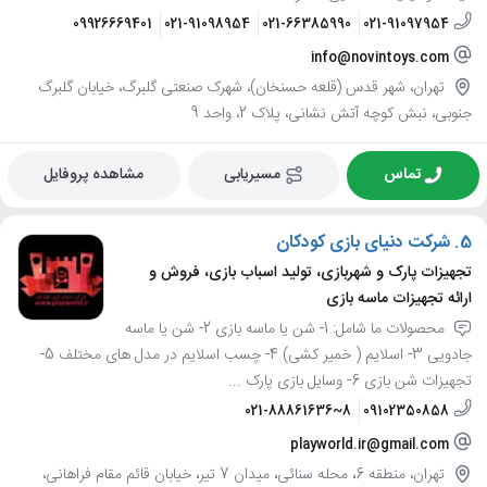
09926669401
021-91098954
021-66385990
021-91097954
info@novintoys.com
تهران، شهر قدس (قلعه حسنخان)، شهرک صنعتی گلبرگ، خیابان گلبرگ
جنوبی، نبش کوچه آتش نشانی، پلاک 2، واحد 9
تماس
مسیریابی
مشاهده پروفایل
5.
شرکت دنیای بازی کودکان
تجهیزات پارک و شهربازی، تولید اسباب بازی، فروش و
ارائه تجهیزات ماسه بازی
محصولات ما شامل: 1- شن یا ماسه بازی 2- شن یا ماسه
جادویی 3- اسلایم ( خمیر کشی) 4- چسب اسلایم در مدل های مختلف 5-
تجهیزات شن بازی 6- وسایل بازی پارک ...
021-88861636~8
09102350858
playworld.ir@gmail.com
تهران، منطقه 6، محله سنائی، میدان 7 تیر، خیابان قائم مقام فراهانی،