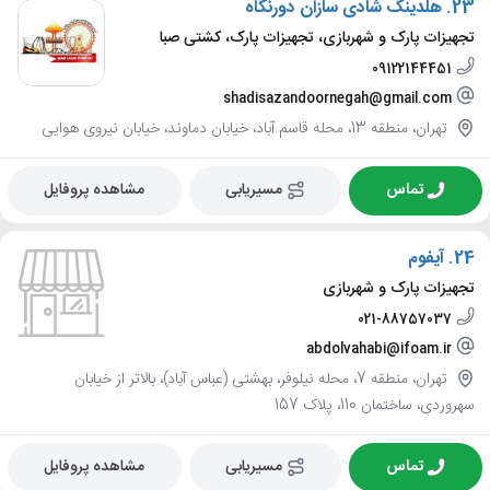
23.
هلدینگ شادی سازان دورنگاه
تجهیزات پارک و شهربازی، تجهیزات پارک، کشتی صبا
09122144451
shadisazandoornegah@gmail.com
تهران، منطقه 13، محله قاسم آباد، خیابان دماوند، خیابان نیروی هوایی
تماس
مسیریابی
مشاهده پروفایل
24.
آیفوم
تجهیزات پارک و شهربازی
021-88757037
abdolvahabi@ifoam.ir
تهران، منطقه 7، محله نیلوفر، بهشتی (عباس آباد)، بالاتر از خیابان
سهروردی، ساختمان 110، پلاک 157
تماس
مسیریابی
مشاهده پروفایل