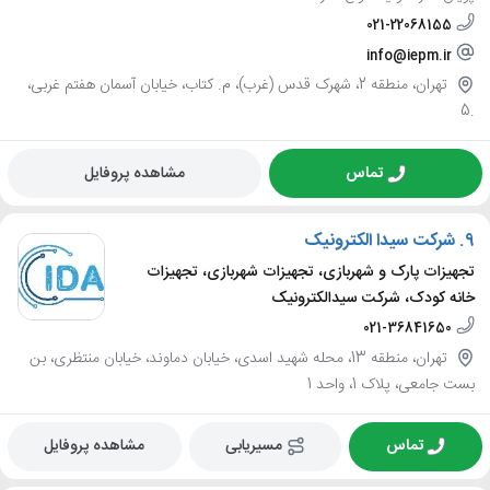
021-22068155
info@iepm.ir
تهران، منطقه 2، شهرک قدس (غرب)، م. کتاب، خیابان آسمان هفتم غربی،
.5
تماس
مشاهده پروفایل
9.
شرکت سیدا الکترونیک
تجهیزات پارک و شهربازی، تجهیزات شهربازی، تجهیزات
خانه کودک، شرکت سیدالکترونیک
021-36841650
تهران، منطقه 13، محله شهید اسدی، خیابان دماوند، خیابان منتظری، بن
بست جامعی، پلاک 1، واحد 1
تماس
مسیریابی
مشاهده پروفایل