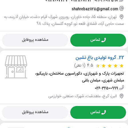
09127607737
09121268472
021-36013598
shahrebazi125@gmail.com
تهران، منطقه 15، جاده خاوران، روبروی شهرک قیام دشت، خیابان آذربند، به
سمت حاجی آباد، قشلاق قلعه نو، کوچه گلستان، پلاک 98
تماس
مشاهده پروفایل
22.
گروه تولیدی باغ نشین
4.5
(1 نظر)
تجهیزات پارک و شهربازی، دکوراسیون ساختمان، باربیکیو،
مبلمان شهری، مبلمان باغی
026-32500999
البرز، کرج، ماهدشت، شهرک صنعتی خوارزمی
تماس
مشاهده پروفایل