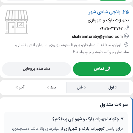
25.
بانجی شادی شهر
تجهیزات پارک و شهربازی
09125033762
shahramtoraby@yahoo.com
تهران، منطقه 2، ستارخان، برق آلستوم، روبروی سازمان اتش نشانی،
ساختمان جوانه، طبقه پنجم، واحد 6
تماس
مشاهده پروفایل
اول
قبل
بعد
آخر
سوالات متداول
چگونه تجهیزات پارک و شهربازی پیدا کنم؟
برای یافتن
تجهیزات پارک و شهربازی
از فیلترهای بالا مانند دسته‌بندی،