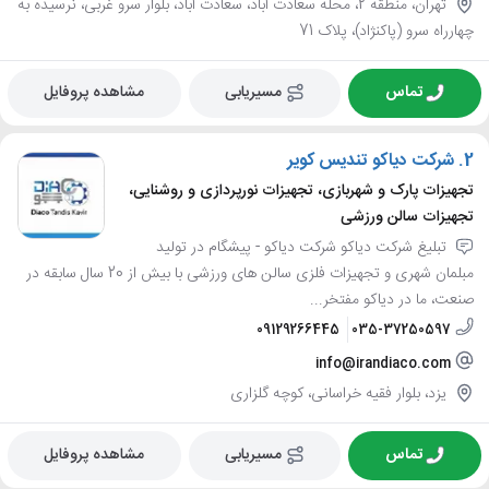
تهران، منطقه 2، محله سعادت آباد، سعادت آباد، بلوار سرو غربی، نرسیده به
چهارراه سرو (پاکنژاد)، پلاک 71
تماس
مسیریابی
مشاهده پروفایل
2.
شرکت دیاکو تندیس کویر
تجهیزات پارک و شهربازی، تجهیزات نورپردازی و روشنایی،
تجهیزات سالن ورزشی
تبلیغ شرکت دیاکو شرکت دیاکو - پیشگام در تولید
مبلمان شهری و تجهیزات فلزی سالن های ورزشی با بیش از 20 سال سابقه در
صنعت، ما در دیاکو مفتخر...
09129266445
035-37250597
info@irandiaco.com
یزد، بلوار فقیه خراسانی، کوچه گلزاری
تماس
مسیریابی
مشاهده پروفایل