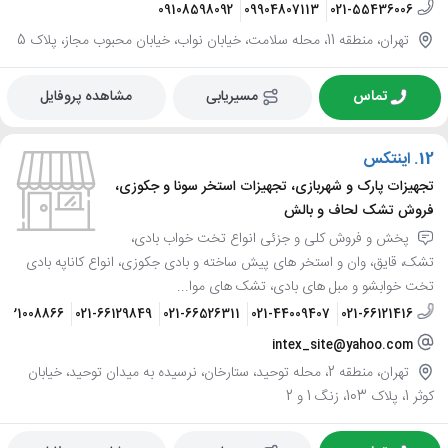
09108598092
09904807113
021-55436006
تهران، منطقه 11، محله سلامت، خیابان نواب، خیابان محبوب مجاز، پلاک 5
تماس
مسیریابی
مشاهده پروفایل
12.
اینتکس
تجهیزات پارک و شهربازی، تجهیزات استخر سونا و جکوزی،
فروش تشک لحاف و بالش
پخش و فروش کلی و جزئی انواع تخت خواب بادی،
تشک، قایق، وان و استخر های پیش ساخته و بادی جکوزی، انواع کاناپه بادی
تخت خوابشو و مبل های بادی، تشک های موا...
9121008866
021-66129849
021-66526311
021-44009407
021-66121416
intex_site@yahoo.com
تهران، منطقه 2، محله توحید، ستارخان، نرسیده به میدان توحید، خیابان
کوثر 1، پلاک 103، زنگ 1 و 2