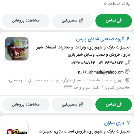
پلاک 8، واحد 5
تماس
مسیریابی
مشاهده پروفایل
6.
گروه صنعتی شادان پارس
تجهیزات پارک و شهربازی، واردات و صادرات قطعات شهر
بازی، فروش و نصب وسایل شهر بازی
09351098764
021-66388823
n_66_ahmadi@yahoo.cm
تهران، منطقه 10، محله سلسبیل، بزرگراه نواب، نرسیده به پل امام خمینی،
ساختمان شباویز 2، طبقه سوم، واحد 233
تماس
مسیریابی
مشاهده پروفایل
7.
بازی سازان
تجهیزات پارک و شهربازی، فروش اسباب بازی، تجهیزات