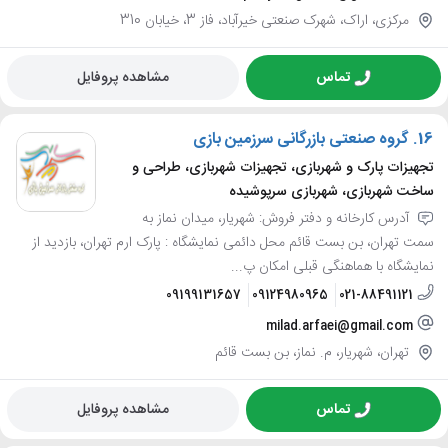
مرکزی، اراک، شهرک صنعتی خیرآباد، فاز 3، خیابان 310
تماس
مشاهده پروفایل
16.
گروه صنعتی بازرگانی سرزمین بازی
تجهیزات پارک و شهربازی، تجهیزات شهربازی، طراحی و
ساخت شهربازی، شهربازی سرپوشیده
آدرس کارخانه و دفتر فروش: شهریار، میدان نماز به
سمت تهران، بن بست قائم محل دائمی نمایشگاه : پارک ارم تهران، بازدید از
نمایشگاه با هماهنگی قبلی امکان پ...
09199131657
09124980965
021-88491121
milad.arfaei@gmail.com
تهران، شهریار، م. نماز، بن بست قائم
تماس
مشاهده پروفایل