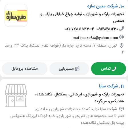
10.
شرکت متین سازه
تجهیزات پارک و شهربازی، تولید چراغ خیابانی پارکی و
صنعتی
021-77511533~4
09128251230
matinsaze88@yahoo.com
تهران، منطقه 7، محله کاج، اجاره دار (خواجه نظام الملک)، پلاک 23، واحد
4
تماس
مسیریابی
مشاهده پروفایل
11.
شرکت سایا
تجهیزات پارک و شهربازی، ایرهاکی، بسکتبال، تکاندهنده،
هندیکس، مریگراند
شرکت سایا تولید کننده محصولات شهربازی راه اندازی
صفر تا صد مجموعه های تفریحی، شهر بازی، خانه کودک لیزرتگ هندیکس
پینت بال بسکتبال تکاندهنده