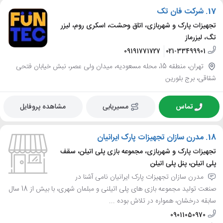
17.
شرکت فان تک
تجهیزات پارک و شهربازی، اتاق وحشت، اسکری روم، لیزر
تگ، لیزرماز
09191771727
021-33499901
تهران، منطقه 15، محله مسعودیه، میدان ولی عصر، نبش خیابان فتحی
شقاقی، برج بلورین
تماس
مسیریابی
مشاهده پروفایل
18.
مدرن سازان تجهیزات پارک ایرانیان
تجهیزات پارک و شهربازی، مجموعه بازی پلی اتیلن، سقف
پلی اتیلن، پنل پلی اتیلن
مدرن سازان تجهیزات پارک ایرانیان نامی آشنا در
صنعت تولید مجموعه بازی های پلی اتیلنی و مبلمان شهری، با بیش از 18 سال
سابقه درخشان، همواره در تلاش بوده ...
09011050970