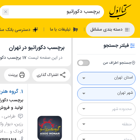
تبلیغات با ما
دسته بندی مشاغل
دسترسی بانک مش
|
|
فیلتر جستجو
برچسب دکوراتیو در تهران
در این صفحه لیست
17 برچسب دکوراتیو در تهران
جستجو اطراف من
اشتراک گذاری
پرینت
استان تهران
1.
گروه هنری آسو 
شهر تهران
برچسب دکورات
تولید و فروش
طراحی ، س
رزین، دیوار و
کودک و ...، اد