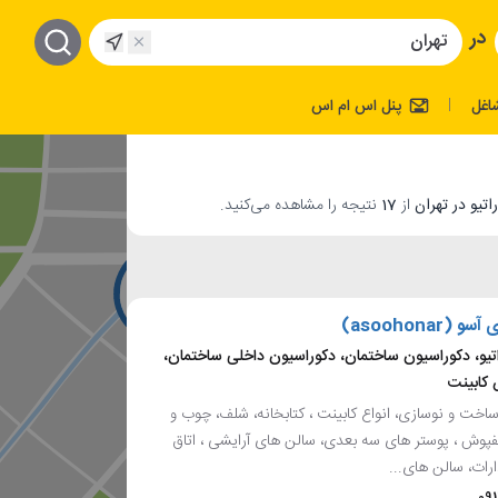
در
اغل
پنل اس ام اس
|
از
17
نتیجه را مشاهده می‌کنید.
(asoohonar)
یو، دکوراسیون ساختمان، دکوراسیون داخلی ساختمان،
 کابینت
اخت و نوسازی، انواع کابینت ، کتابخانه، شلف، چوب و
کفپوش ، پوستر های سه بعدی، سالن های آرایشی ، اتاق
ارات، سالن های...