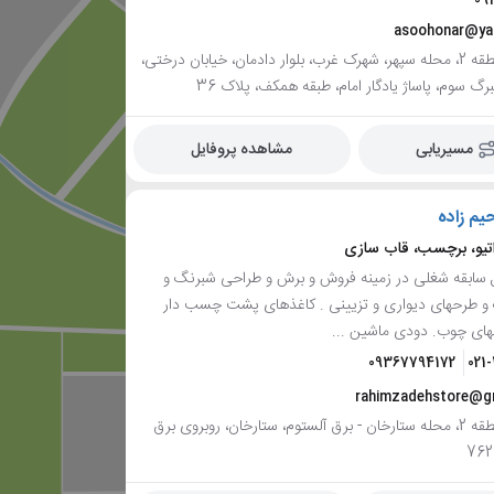
09
asoohonar@ya
تهران، منطقه 2، محله سپهر، شهرک غرب، بلوار دادمان، خیابان درختی،
رگ سوم، پاساژ یادگار امام، طبقه همکف، پلاک 36
مسیریابی
مشاهده پروفایل
یم زاده
تیو، برچسب، قاب سازی
5 سال سابقه شغلی در زمینه فروش و برش و طراحی شبرنگ و
گ و طرحهای دیواری و تزیینی . کاغذهای پشت چسب دار
های چوب. دودی ماشین ...
09367794172
021
rahimzadehstore@g
تهران، منطقه 2، محله ستارخان - برق آلستوم، ستارخان، روبروی برق