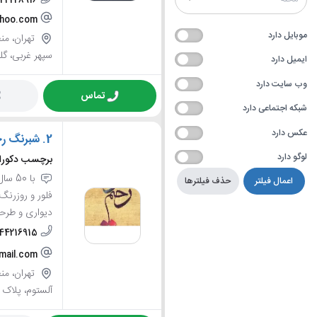
124228916
hoo.com
موبایل دارد
سپهر غربی، گلب
ایمیل دارد
وب سایت دارد
تماس
شبکه اجتماعی دارد
عکس دارد
2.
شبرنگ رح
لوگو دارد
برچسب دکورا
با 0
اعمال فیلتر
حذف فیلترها
فلور و روزرن
دیواری و طرح
-44216915
mail.com
آلستوم، پلاک 762