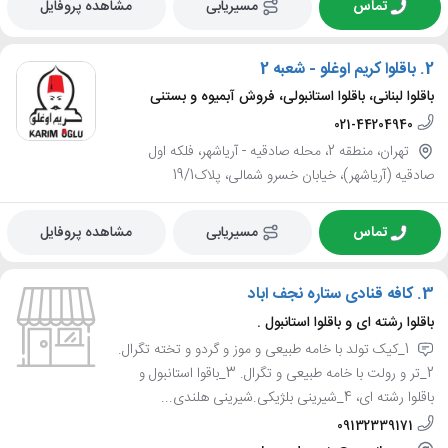
تماس
مسیریابی
مشاهده پروفایل
2.
باقلوا کریم اوغلو - شعبه 2
باقلوا لبنانی، باقلوا استانبولی، فروش آبمیوه و بستنی
021-44204940
تهران، منطقه 2، محله صادقيه - آرياشهر، فلکه اول
صادقیه (آریاشهر)، خیابان خسرو شمالی، پلاک19/1
تماس
مسیریابی
مشاهده پروفایل
3.
کافه قنادی ستاره نجف اباد
باقلوا رشته ای و باقلوا استانبول .
1_کیک تولد با خامه طبیعی و موز و گردو و تخته تگرال.
2_تر و رولت با خامه طبیعی و تگرال. 3_باقوا استانبول و
باقلوا رشته ای، 4_شیرینی بلژیکی.شیرینی هلندی...
09132339171