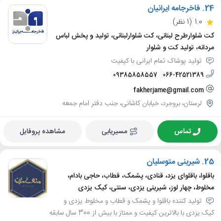
24.
فاخرجامه ایرانیان
1.0
(1 نظر)
کت شلوارطرح لبنانی، کت شلوارلبنانی، تولید و پخش لباس
مردانه، تولید کت و شلوار
تولید پوشاک تمام ایرانی با کیفیت
09385858557
066-42521389
fakherjame@gmail.com
لرستان، بروجرد، خیابان کاشانی، جنب دفتر امام جمعه
تماس
مسیریابی
مشاهده پروفایل
25.
شیرینی متوسلیان
باقلوا، باقلوای یزد، قنادی، پشمک، قطاب، حاجی بادام،
مخلوط، چهار لوز، شیرینی یزدی، سنتی، کیک یزدی
تولید کننده باقلوا و پشمک و قطاب و مخلوط یزدی و
کیک یزدی با بالاترین کیفیت و ممتاز با بیش از 300 سال سابقه