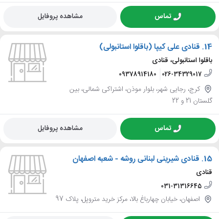
تماس
مشاهده پروفایل
14.
قنادی علی کیپا (باقلوا استانبولی)
باقلوا استانبولی، قنادی
09378914180
026-34329017
کرج، رجایی شهر، بلوار موذن، اشتراکی شمالی، بین
گلستان 21 و 22
تماس
مشاهده پروفایل
15.
قنادی شیرینی لبنانی روشه - شعبه اصفهان
قنادی
031-31316645
اصفهان، خیابان چهارباغ بالا، مرکز خرید متروپل، پلاک 97