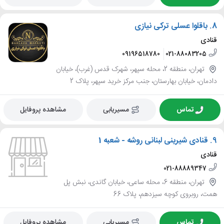
8.
باقلوا عسلی ترکی نیازی
قنادی
09196518780
021-88083205
تهران، منطقه 2، محله سپهر، شهرک قدس (غرب)، خیابان
دادمان، خیابان بهارستان، جنب مرکز خرید سپهر، پلاک 2
تماس
مسیریابی
مشاهده پروفایل
9.
قنادی شیرینی لبنانی روشه - شعبه 1
قنادی
021-88889347
تهران، منطقه 6، محله ساعی، خیابان گاندی، نبش پل
همت، روبروی کوچه سیزدهم، پلاک 66
تماس
مسیریابی
مشاهده پروفایل