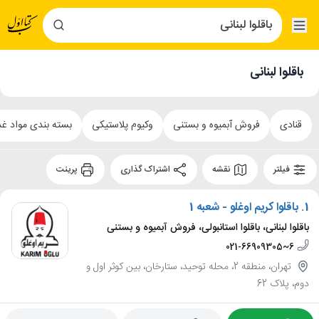
باقلوا لبنانی
قنادی
فروش آبمیوه و بستنی
وکیوم پلاستیکی
بسته بندی مواد غ
فیلتر
نقشه
اشتراک گذاری
پرینت
1.
باقلوا کریم اوغلو - شعبه 1
باقلوا لبنانی، باقلوا استانبولی، فروش آبمیوه و بستنی
021-66909305~6
تهران، منطقه 2، محله توحید، ستارخان، بین کوثر اول و
دوم، پلاک 62