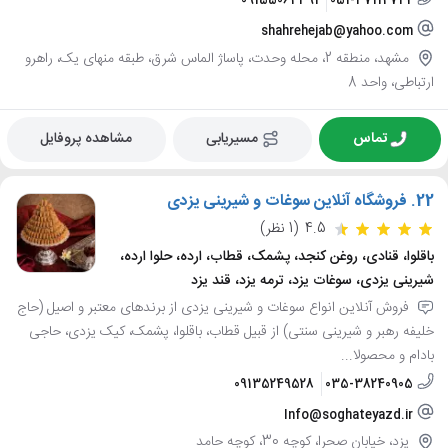
09155064391
051-37114732
shahrehejab@yahoo.com
مشهد، منطقه 2، محله وحدت، پاساژ الماس شرق، طبقه منهای یک، راهرو
ارتباطی، واحد 8
تماس
مسیریابی
مشاهده پروفایل
22.
فروشگاه آنلاین سوغات و شیرینی یزدی
4.5
(1 نظر)
باقلوا، قنادی، روغن کنجد، پشمک، قطاب، ارده، حلوا ارده،
شیرینی یزدی، سوغات یزد، ترمه یزد، قند یزد
فروش آنلاین انواع سوغات و شیرینی یزدی از برندهای معتبر و اصیل (حاج
خلیفه رهبر و شیرینی سنتی) از قبیل قطاب، باقلوا، پشمک، کیک یزدی، حاجی
بادام و محصولا...
09135249528
035-38240905
Info@soghateyazd.ir
یزد، خیابان صحرا، کوچه 30، کوچه حامد