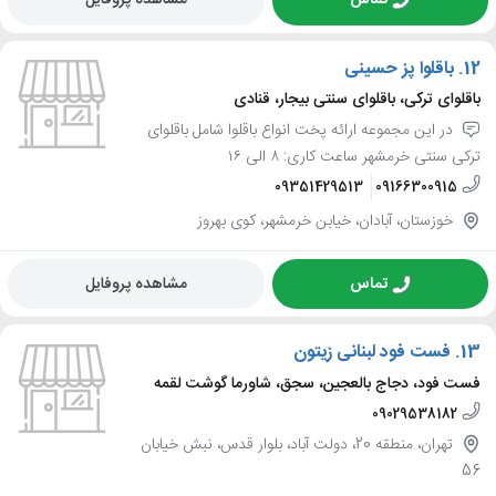
تماس
مشاهده پروفایل
12.
باقلوا پز حسینی
باقلوای ترکی، باقلوای سنتی بیجار، قنادی
در این مجموعه ارائه پخت انواع باقلوا شامل باقلوای
ترکی سنتی خرمشهر ساعت کاری: ۸ الی ۱۶
09351429513
09166300915
خوزستان، آبادان، خیابن خرمشهر، کوی بهروز
تماس
مشاهده پروفایل
13.
فست فود لبنانی زیتون
فست فود، دجاج بالعجین، سجق، شاورما گوشت لقمه
09029538182
تهران، منطقه 20، دولت آباد، بلوار قدس، نبش خیابان
56