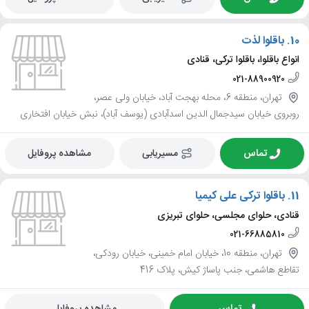
10.
باقلوا لذت
انواع باقلوا، باقلوا ترکی، قنادی
021-88900920
تهران، منطقه 6، محله بهجت آباد، خیابان ولی عصر،
روبروی خیابان سیدجمال الدین اسدآبادی (یوسف آباد)، نبش خیابان افتخاری
تماس
مسیریابی
مشاهده پروفایل
11.
باقلوا ترکی علی کیمیا
قنادی، حلوای مجلسی، حلوای تبریزی
021-66885810
تهران، منطقه 10، خیابان امام خمینی، خیابان رودکی،
تقاطع هاشمی، جنب پاساژ کیش، پلاک 416