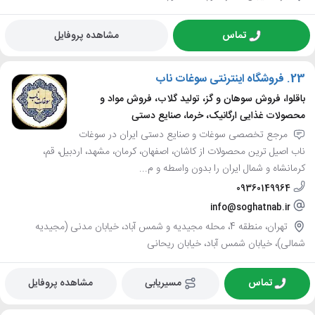
تماس
مشاهده پروفایل
23.
فروشگاه اینترنتی سوغات ناب
باقلوا، فروش سوهان و گز، تولید گلاب، فروش مواد و
محصولات غذایی ارگانیک، خرما، صنایع دستی
مرجع تخصصی سوغات و صنایع دستی ایران در سوغات
ناب اصیل ترین محصولات از کاشان، اصفهان، کرمان، مشهد، اردبیل، قم،
کرمانشاه و شمال ایران را بدون واسطه و م...
09360149964
info@soghatnab.ir
تهران، منطقه 4، محله مجیدیه و شمس آباد، خیابان مدنی (مجیدیه
شمالی)، خیابان شمس آباد، خیابان ریحانی
تماس
مسیریابی
مشاهده پروفایل