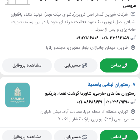
عروسی
شرکت شیرین گستر اصل قزوین(باقلوای نیک عهد)، تولید کننده باقلوای
اشرافی اصل قزوین نیک عهد فعالیت حرفه ای خود را در این زمینه بصورت
خانه پزی و پس از صرف...
09122816806
028-33993159
قزوین، میدان جانبازان، بلوار مطهری، مجتمع راژیا
تماس
مسیریابی
مشاهده پروفایل
7.
رستوران لبنانی یاسمینا
رستوران غذاهای خارجی، شاورما گوشت لقمه، باریکیو
021-88688629
021-22679290
تهران، منطقه 2، محله دریا، سعادت آباد، نبش خیایان
نفیسی غربی (٢٣)، روبروی پارک آبشار، پلاک 7
تماس
مسیریابی
مشاهده پروفایل