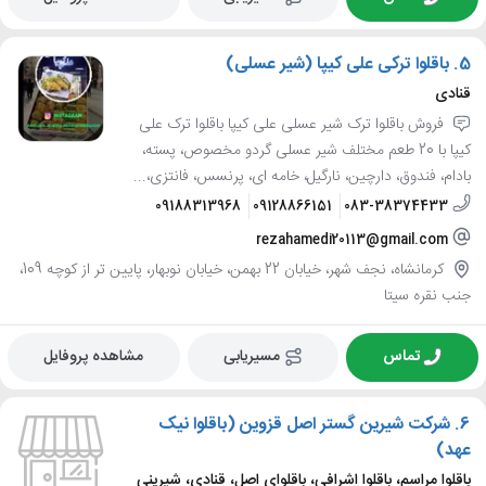
5.
باقلوا ترکی علی کیپا (شیر عسلی)
قنادی
فروش باقلوا ترک شیر عسلی علی کیپا باقلوا ترک علی
کیپا با 20 طعم مختلف شیر عسلی گردو مخصوص، پسته،
بادام، فندوق، دارچین، نارگیل، خامه ای، پرنسس، فانتزی،...
09188313968
09128866151
083-38374433
rezahamedi20113@gmail.com
کرمانشاه، نجف شهر، خیابان 22 بهمن، خیابان نوبهار، پایین تر از کوچه 109،
جنب نقره سیتا
تماس
مسیریابی
مشاهده پروفایل
6.
شرکت شیرین گستر اصل قزوین (باقلوا نیک
عهد)
باقلوا مراسم، باقلوا اشرافی، باقلوای اصل، قنادی، شیرینی