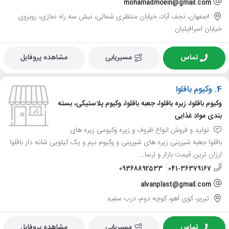
mohamadmoein@gmail.com
اصفهان، نجف آباد، خیابان منتظری شمالی، نبش سه راه نمازی، روبروی
خیابان اسرافیلیان
تماس
مسیریابی
مشاهده پروفایل
4.
وکیوم باقلوا
وکیوم باقلوا، زیره باقلوا، جعبه باقلوا، وکیوم پلاستیکی، بسته
بندی مواد غذایی
تولید و فروش انواع ظروف و زیره وکیومی زیره های
باقلوا جعبه شیرینی زیره های شیرینی و وکیوم نیم و یک کیلویی شانه دار باقلوا
ارزان ترین قیمت بازار و ارسا...
09368892533
041-36379167
alvanplast@gmail.com
تبریز، کوی اهو، کوچه دوم، درب سفید
تماس
مسیریابی
مشاهده پروفایل