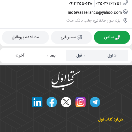
09133550628
035-36262754
motevasselianco@yahoo.com
یزد، بلوار طالقانی، جنب بانک ملت
تماس
مسیریابی
مشاهده پروفایل
اول
قبل
بعد
آخر
درباره کتاب اول