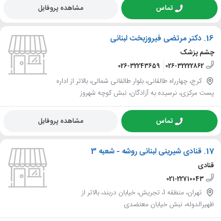
تماس
مشاهده پروفایل
16.
دکتر مرتضی فیروزبخت لبنانی
چشم پزشک
026-32243659
026-32222862
کرج، چهارراه طالقانی، بلوار طالقانی شمالی، بالاتر از اداره
پست مرکزی، نرسیده به آزادگان، نبش کوچه شهروز
تماس
مشاهده پروفایل
17.
قنادی شیرینی لبنانی روشه - شعبه 3
قنادی
021-22710043
تهران، منطقه 1، تجریش، خیابان دربند، بالاتر از
ظهیرالدوله، نبش خیابان معتضدی