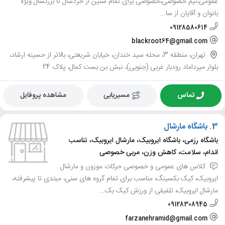
عمومی،نیم خصوصی،خصوصی برای تمام سنین از خردسال تا بزرگسال ویژه
بانوان و آقایان از سا...
09128580614
blackroot64@gmail.com
تهران، منطقه 3، محله سید خندان، خیابان شریعتی، بالاتر از حسینه ارشاد،
بلوار میرداماد رودبار غربی (جنوبی)، نبش بن بست کمال، پلاک 24
تماس
مسیریابی
مشاهده پروفایل
3.
باشگاه مارشال
باشگاه رزمی، باشگاه ایروبیک، مارشال ایروبیک، تناسب
اندام، سلامت، کاهش وزن، مربی خصوصی
کلاس های عمومی و خصوصی حرکات موزون و مارشال
ایروبیک، کیک بکسینگ، مناسب برای تمام گروه های سنی، مبتدی تا پیشرفته،
مارشال ایروبیک، تلفیقی از ورزش کیک بک...
09128308945
farzanehramid@gmail.com