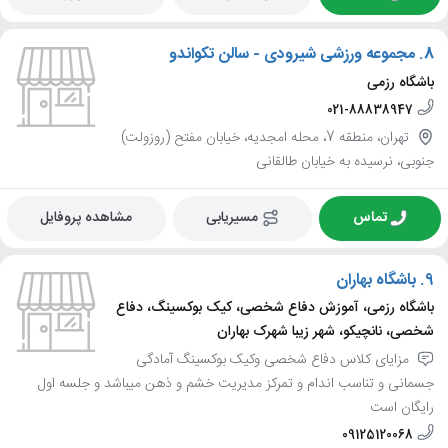
8.
مجموعه ورزشی شیرودی - سالن تکواندو
باشگاه رزمی
021-88838947
تهران، منطقه 7، محله امجدیه، خیابان مفتح (روزولت)
جنوبی، نرسیده به خیابان طالقانی
تماس
مسیریابی
مشاهده پروفایل
9.
باشگاه بهاران
باشگاه رزمی، آموزش دفاع شخصی، کیک بوکسینگ، دفاع
شخصی، نانچیکو، شهر زیبا شهرک بهاران
مزایای کلاس دفاع شخصی وکیک بوکسینگ آمادگی
جسمانی و تناسب اندام و تمرکز مدیریت خشم و ذهن میباشد و جلسه اول
رایگان است
09125120068