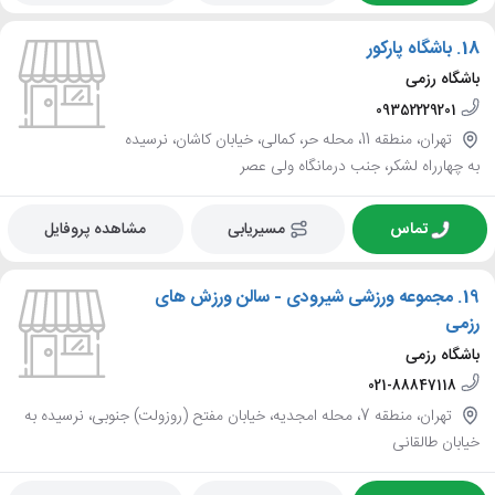
18.
باشگاه پارکور
باشگاه رزمی
09352229201
تهران، منطقه 11، محله حر، کمالی، خیابان کاشان، نرسیده
به چهارراه لشکر، جنب درمانگاه ولی عصر
تماس
مسیریابی
مشاهده پروفایل
19.
مجموعه ورزشی شیرودی - سالن ورزش های
رزمی
باشگاه رزمی
021-88847118
تهران، منطقه 7، محله امجدیه، خیابان مفتح (روزولت) جنوبی، نرسیده به
خیابان طالقانی