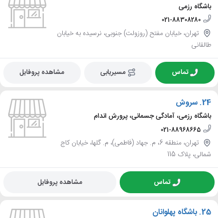
باشگاه رزمی
021-88308280
تهران، خیابان مفتح (روزولت) جنوبی، نرسیده به خیابان
طالقانی
تماس
مسیریابی
مشاهده پروفایل
24.
سروش
باشگاه رزمی، آمادگی جسمانی، پرورش اندام
021-88968665
تهران، منطقه 6، م. جهاد (فاطمی)، م. گلها، خیابان کاج
شمالی، پلاک 115
تماس
مشاهده پروفایل
25.
باشگاه پهلوانان