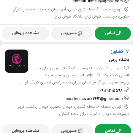
combat.mma.ir@gmail.com
تهران، منطقه 11، محله شیخ هادی، آذربایجان، نرسیده به خیابان کارگر
جنوبی، بن بست خوش زبان، باشگاه خوش زبان
تماس
مسیریابی
مشاهده پروفایل
7.
کشاورز
باشگاه رزمی
مربی و داور درجه فدراسیون کونگ فو مربی و داور بین
المللی کیک بوکسینگ wkf نائب رییس و عضو هییت
رییسه هییت کونگ فو استان تهران نایب رئیس انجمن کونگ فو ...
09129315598
maralkeshavarz1992@gmail.com
تهران، منطقه 6، محله کشاورز، خیابان فاطمی، خیابان زرتشت غربی،
نرسیده به خیابان دائمی، سرای محله کشاورز
تماس
مسیریابی
مشاهده پروفایل