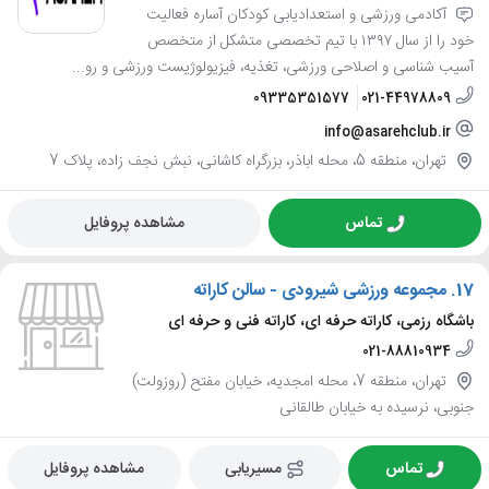
آکادمی ورزشی و استعدادیابی کودکان آساره فعالیت
خود را از سال ۱۳۹۷ با تیم تخصصی متشکل از متخصص
آسیب شناسی و اصلاحی ورزشی، تغذیه، فیزیولوژیست ورزشی و رو...
09335351577
021-44978809
info@asarehclub.ir
تهران، منطقه 5، محله اباذر، بزرگراه کاشانی، نبش نجف زاده، پلاک 7
تماس
مشاهده پروفایل
17.
مجموعه ورزشی شیرودی - سالن کاراته
باشگاه رزمی، کاراته حرفه ای، کاراته فنی و حرفه ای
021-88810934
تهران، منطقه 7، محله امجدیه، خیابان مفتح (روزولت)
جنوبی، نرسیده به خیابان طالقانی
تماس
مسیریابی
مشاهده پروفایل