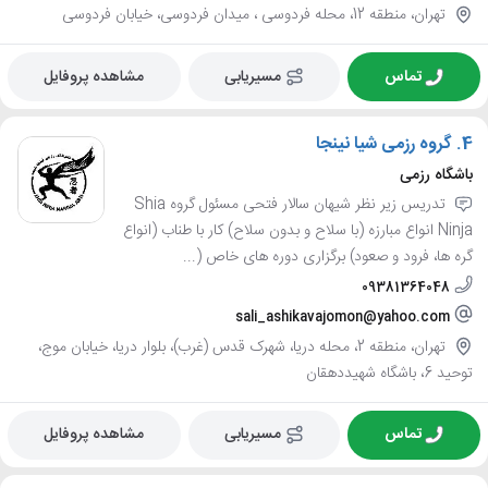
تهران، منطقه 12، محله فردوسی ، میدان فردوسی، خیابان فردوسی
تماس
مسیریابی
مشاهده پروفایل
4.
گروه رزمی شیا نینجا
باشگاه رزمی
تدریس زیر نظر شیهان سالار فتحی مسئول گروه Shia
Ninja انواع مبارزه (با سلاح و بدون سلاح) کار با طناب (انواع
گره ها، فرود و صعود) برگزاری دوره های خاص (...
09381364048
sali_ashikavajomon@yahoo.com
تهران، منطقه 2، محله دریا، شهرک قدس (غرب)، بلوار دریا، خیابان موج،
توحید 6، باشگاه شهیددهقان
تماس
مسیریابی
مشاهده پروفایل