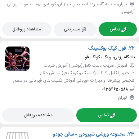
تهران، منطقه 3، میرداماد، خیابان تبریزیان، کوچه ی نهم، مجموعه ورزشی
آرامیس
تماس
مسیریابی
مشاهده پروفایل
22.
فول کیک بوکسینگ
باشگاه رزمی، رینگ، کونگ فو
آموزش ضربات دست کامل (بوکس) آموزش ضربات
دست و پا کامل (کیک بوکسینگ و کونگ فو) آموزش دفاع
شخصی پیشرفته و مبارزات خیابانی آموزش تکنیک های قهرمانی در سطح...
09354650588
تهران
تماس
مشاهده پروفایل
23.
مجموعه ورزشی شیرودی - سالن جودو