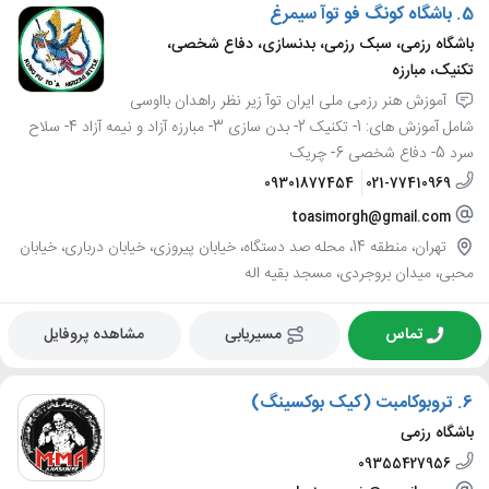
5.
باشگاه کونگ فو توآ سیمرغ
باشگاه رزمی، سبک رزمی، بدنسازی، دفاع شخصی،
تکنیک، مبارزه
آموزش هنر رزمی ملی ایران توآ زیر نظر راهدان بااوسی
شامل آموزش های: 1- تکنیک 2- بدن سازی 3- مبارزه آزاد و نیمه آزاد 4- سلاح
سرد 5- دفاع شخصی 6- چریک
09301877454
021-77410969
toasimorgh@gmail.com
تهران، منطقه 14، محله صد دستگاه، خیابان پیروزی، خیابان درباری، خیابان
محبی، میدان بروجردی، مسجد بقیه اله
تماس
مسیریابی
مشاهده پروفایل
6.
تروبوکامبت (کیک بوکسینگ)
باشگاه رزمی
09355427956