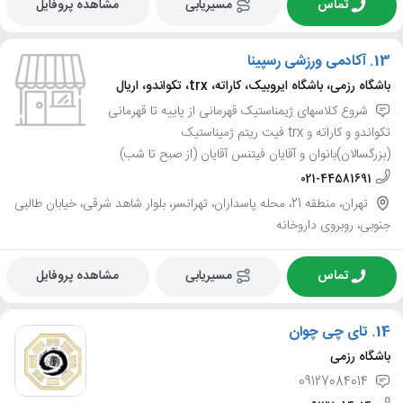
تماس
مسیریابی
مشاهده پروفایل
13.
آکادمی ورزشی رسپینا
باشگاه رزمی، باشگاه ایروبیک، کاراته، trx، تکواندو، اریال
شروع کلاسهای ژیمناستیک قهرمانی از پاییه تا قهرمانی
تکواندو و کاراته و trx فیت ریتم ژمیناستیک
(بزرگسالان)بانوان و آقایان فیتنس آقایان (از صبح تا شب)
021-44581691
تهران، منطقه 21، محله پاسداران، تهرانسر، بلوار شاهد شرقی، خیابان طالبی
جنوبی، روبروی داروخانه
تماس
مسیریابی
مشاهده پروفایل
14.
تای چی چوان
باشگاه رزمی
09127084014