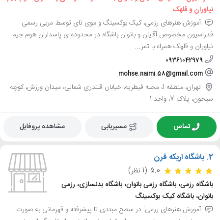
نیاوران و قلهک
آموزش هنرهای رزمی، کیک بوکسینگ و موی تای توسط مربی رسمی
فدراسیون مخصوص آقایان و بانوان باشگاه در محدوده ی پاسداران هوم جیم
نیاوران و قلهک همراه با تمر...
09361042979
mohse.naimi.58@gmail.com
تهران، منطقه 1، محله قیطریه، خیابان قلندری شمالی، میدان ورزش، کوچه
سیحون، پلاک 7، واحد 1
تماس
مسیریابی
مشاهده پروفایل
2.
باشگاه اریکه قرن
5.0
(1 نظر)
باشگاه رزمی، باشگاه رزمی بانوان، باشگاه بدنسازی، رزمی
بانوان، باشگاه کیک بوکسینگ
آموزش هنرهای رزمی' در سطح مبتدی تا پیشرفته و قهرمانی به صورت