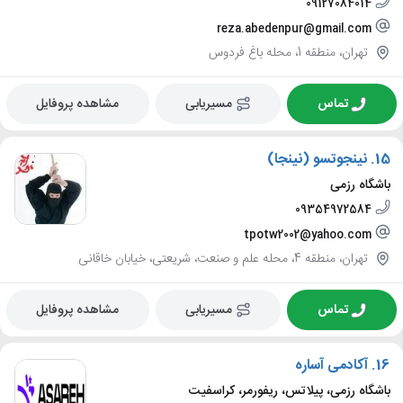
09127084014
reza.abedenpur@gmail.com
تهران، منطقه 1، محله باغ فردوس
تماس
مسیریابی
مشاهده پروفایل
15.
نینجوتسو (نینجا)
باشگاه رزمی
09354972584
tpotw2002@yahoo.com
تهران، منطقه 4، محله علم و صنعت، شریعتی، خیابان خاقانی
تماس
مسیریابی
مشاهده پروفایل
16.
آکادمی آساره
باشگاه رزمی، پیلاتس، ریفورمر، کراسفیت