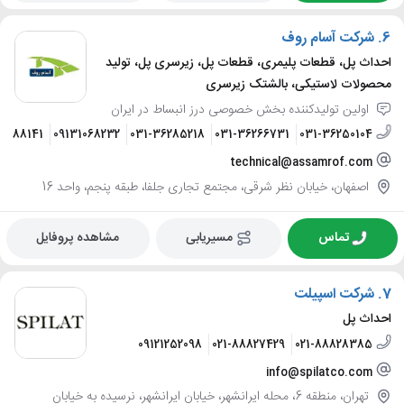
6.
شرکت آسام روف
احداث پل، قطعات پلیمری، قطعات پل، زیرسری پل، تولید
محصولات لاستیکی، بالشتک زیرسری
اولین تولیدکننده بخش خصوصی درز انبساط در ایران
31188141
09131068232
031-36285218
031-36266731
031-36250104
technical@assamrof.com
اصفهان، خیابان نظر شرقی، مجتمع تجاری جلفا، طبقه پنجم، واحد 16
تماس
مسیریابی
مشاهده پروفایل
7.
شرکت اسپیلت
احداث پل
09121252098
021-88827429
021-88828385
info@spilatco.com
تهران، منطقه 6، محله ایرانشهر، خیابان ایرانشهر، نرسیده به خیابان