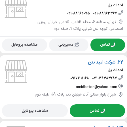
احداث پل
021-88962075
021-88963367
تهران، منطقه 6، محله فاطمی، فاطمی، خیابان پروین
اعتصامی، کوچه لعل شرقی، پلاک 9، طبقه دوم
تماس
مسیریابی
مشاهده پروفایل
22.
شرکت امید بتن
احداث پل
09171111168
071-36383287
omidbeton@yahoo.com
شیراز، بلوار معالی آباد، خیابان دنا، پلاک 59، طبقه دوم
تماس
مشاهده پروفایل