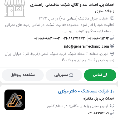
احداث پل، احداث سد و کانال، شرکت ساختمانی، راهسازی
و جاده سازی
شرکت جنرال مکانیک (سهامی عام) در سال ۱۳۳۳
فعالیت خود را آغاز نمود. محدوده فعالیت شرکت در تمامی زمینه های عمرانی
از جمله ابنیه سنگین، کارهای زیربنایی، ...
021-88088360~2
021-88376673
021-88091392
info@generalmechanic.com
تهران، منطقه 2، محله شهرک غرب، شهرک قدس (غرب)، فاز 1، خیابان ایران
زمین، خیابان گلستان جنوبی، پلاک 19
تماس
مسیریابی
مشاهده پروفایل
10.
شرکت سیماهنگ - دفتر مرکزی
احداث پل، پل مکانیزه
اولین مجری پل‌های مکانیزه در سطح کشور
021-86195409