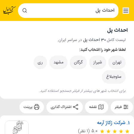
احداث پل
لیست کامل
30 احداث پل
در سراسر ایران.
لطفا شهر خود را انتخاب کنید:
تهران
شیراز
گرگان
مشهد
ری
ساوجبلاغ
برای انتخاب شهر های بیشتر از فیلتر جستجو استفاده کنید.
فیلتر
نقشه
اشتراک گذاری
پرینت
1.
شرکت ژکاژ آرمه
5.0
(1 نظر)