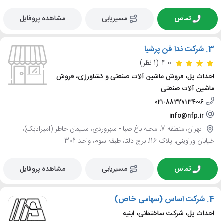
تماس
مسیریابی
مشاهده پروفایل
3.
شرکت ندا فن پرشیا
4.0
(1 نظر)
احداث پل، فروش ماشین آلات صنعتی و کشاورزی، فروش
ماشین آلات صنعتی
021-88327134~6
info@nfp.ir
تهران، منطقه 7، محله باغ صبا - سهروردی، سلیمان خاطر (امیراتابک)،
خیابان وراوینی، پلاک 116، برج دلتا، طبقه سوم، واحد 302
تماس
مسیریابی
مشاهده پروفایل
4.
شرکت اساس (سهامی خاص)
احداث پل، شرکت ساختمانی، ابنیه