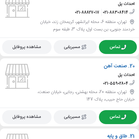
احداث پل
021-88827017
021-88308414
تهران، منطقه 6، محله ایرانشهر، کریمخان زند، خیابان
خردمند جنوبی، بن بست اول، پلاک 3، طبقه سوم
تماس
مسیریابی
مشاهده پروفایل
20.
صنعت آهن
احداث پل
021-55902804
تهران، منطقه 20، محله بهشتی، رجایی، خیابان صنعت،
خیابان حاج حبیب، پلاک 147
تماس
مسیریابی
مشاهده پروفایل
21.
طاق و پایه