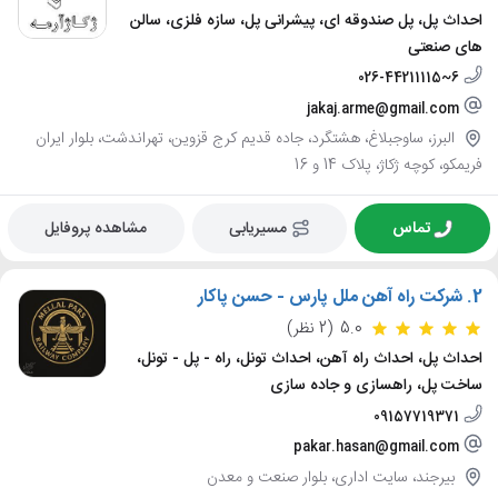
احداث پل، پل صندوقه ای، پیشرانی پل، سازه فلزی، سالن
های صنعتی
026-44211115~6
jakaj.arme@gmail.com
البرز، ساوجبلاغ، هشتگرد، جاده قدیم کرج قزوین، تهراندشت، بلوار ایران
فریمکو، کوچه ژکاژ، پلاک 14 و 16
تماس
مسیریابی
مشاهده پروفایل
2.
شرکت راه آهن ملل پارس - حسن پاکار
5.0
(2 نظر)
احداث پل، احداث راه آهن، احداث تونل، راه - پل - تونل،
ساخت پل، راهسازی و جاده سازی
09157719371
pakar.hasan@gmail.com
بیرجند، سایت اداری، بلوار صنعت و معدن