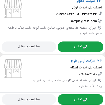
23.
شرکت دهوار
احداث پل، احداث تونل
09126885342
021-33942734
sample@test.com
تهران، منطقه 12، سعدی جنوبی، خیابان ملت، کوچه ملت، پلاک 1، طبقه
سوم، واحد شرقی
تماس
مشاهده پروفایل
24.
شرکت ایمن طرح
احداث پل، احداث اسکله
021-88029020
تهران، منطقه 6، م. گلها، م. سلماس، خیابان شهریار،
پلاک 7، طبقه دوم
تماس
مشاهده پروفایل