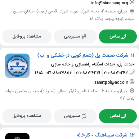
info@simahang.org
تهران، منطقه 2، محله شهرک غرب، شهرک قدس (غرب)، خیابان حسن
سیف، کوچه پنجم، پلاک 18
تماس
مسیریابی
مشاهده پروفایل
11.
شرکت صنعت پل (شمع کوبی در خشکی و آب)
احداث پل، احداث اسکله، راهسازی و جاده سازی
021-88011915
021-88027853
021-88024319
021-88020243
sanatpol@acco.ir
تهران، منطقه 6، محله فاطمی، کارگر شمالی (امیرآباد)، خیابان مظفری خواه،
پلاک 77
تماس
مسیریابی
مشاهده پروفایل
12.
شرکت سیماهنگ - کارخانه