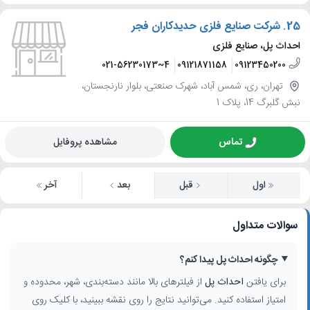
25.
شرکت صنایع فلزی حدیدکاران فجر
احداث پل، صنایع فلزی
021-56230173~4
09121871158
09123450200
تهران، ری، شمس آباد، شهرک صنعتی، بلوار نارنجستان،
نبش گلبرگ 14، پلاک 1
تماس
مشاهده پروفایل
اول
قبل
بعد
آخر
سوالات متداول
چگونه احداث پل پیدا کنم؟
برای یافتن
احداث پل
از فیلترهای بالا مانند دسته‌بندی، شهر، محدوده و
امتیاز استفاده کنید. می‌توانید نتایج را روی نقشه ببینید، با کلیک روی