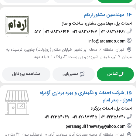
14.
مهندسین مشاور اردام
احداث پل، مهندسین مشاور، ساخت و ساز
021-88306517
021-88306414
021-88306407
021-88306482
info@ardamco.com
تهران، منطقه 6، محله ایرانشهر، خیابان مفتح (روزولت) جنوبی، نرسیده به
میدان 7 تیر، خیابان شیرودی، بن بست 3، پلاک 1، طبقه دوم
تماس
مسیریابی
مشاهده پروفایل
15.
شرکت احداث و نگهداری و بهره برداری آزادراه
اهواز - بندر امام
احداث پل، احداث بزرگراه
021-22354049
021-22087345
021-22358740
persiangulffreeway@yahoo.com
تهران، منطقه 2، محله سعادت آباد، سعادت آباد، م. فرهنگ، بلوار 24 متری،