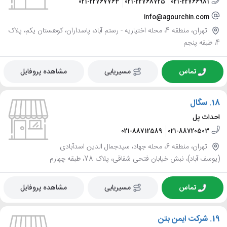
021-22767764
021-22768725
021-22766981
info@agourchin.com
تهران، منطقه 4، محله اختیاریه - رستم آباد، پاسداران، کوهستان یکم، پلاک
4، طبقه پنجم
تماس
مسیریابی
مشاهده پروفایل
18.
سگال
احداث پل
021-88712589
021-88720503
تهران، منطقه 6، محله جهاد، سیدجمال الدین اسدآبادی
(یوسف آباد)، نبش خیابان فتحی شقاقی، پلاک 78، طبقه چهارم
تماس
مسیریابی
مشاهده پروفایل
19.
شرکت ایمن بتن