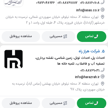
09123048946
021-88767872
021-88760708
info@asas.co.ir
تهران، منطقه 7، محله نیلوفر، خیابان سهروردی شمالی، نرسیده به خیابان
خرمشهر (آپادانا)، خیابان فیروزه، پلاک 4، طبقه اول، واحد 1 و 2
تماس
مسیریابی
مشاهده پروفایل
5.
شرکت هراز راه
احداث پل، احداث تونل، زمین شناسی، نقشه برداری،
تصفیه آب و فاضلاب، تلمبه خانه ها
021-88769031
info@harazrah.ir
تهران، منطقه 7، محله نیلوفر، خیابان بهشتی (عباس آباد)، نرسیده به
خیابان سهروردی، پلاک 97
تماس
مسیریابی
مشاهده پروفایل