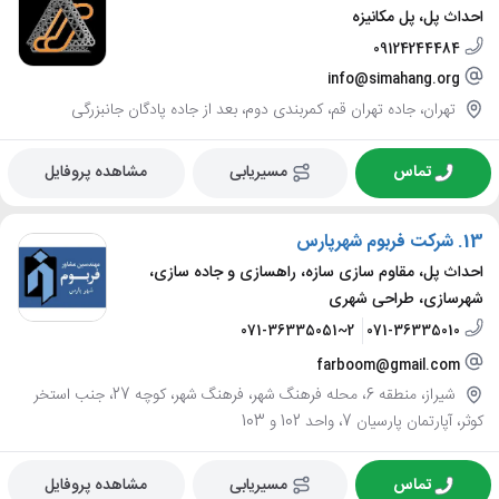
احداث پل، پل مکانیزه
09124244484
info@simahang.org
تهران، جاده تهران قم، کمربندی دوم، بعد از جاده پادگان جانبزرگی
تماس
مسیریابی
مشاهده پروفایل
13.
شرکت فربوم شهرپارس
احداث پل، مقاوم سازی سازه، راهسازی و جاده سازی،
شهرسازی، طراحی شهری
071-36335051~2
071-36335010
farboom@gmail.com
شیراز، منطقه 6، محله فرهنگ شهر، فرهنگ شهر، کوچه 27، جنب استخر
کوثر، آپارتمان پارسیان 7، واحد 102 و 103
تماس
مسیریابی
مشاهده پروفایل