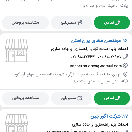
پلاک 9، طبقه دوم، واحد 5 و 6
تماس
مسیریابی
مشاهده پروفایل
16.
مهندسان مشاور ایران استن
احداث پل، احداث تونل، راهسازی و جاده سازی
021-88022463
021-88022457
iranoston.coeng@gmail.com
تهران، منطقه 6، محله جهاد، بزرگراه شهیدگمنام، خیابان جهان آرا، کوچه
12/1، نبش خیابان ساجدی، پلاک 8
تماس
مسیریابی
مشاهده پروفایل
17.
شرکت آگور چین
احداث پل، راهسازی و جاده سازی