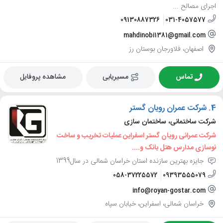
اجرای مصالح ...
09130887326
031-4057577
mahdinobi1381@gmail.com
اصفهان، فلاورجان بوستان رز
تماس
مسیریابی
مشاهده پروفایل
4.
شرکت عمران رویان گستر
شرکت ساختمانی، ساختمان سازی
شرکت عمرانی رویان گستر اسفراین عملیات تخریب و ساخت
نوسازی مدارس هتل بانک و....
جایزه بهترین سازنده استان خراسان شمالی در سال1399
058-37225572
09393555079
info@royan-gostar.com
خراسان شمالی، اسفراین، خیابان سپاه