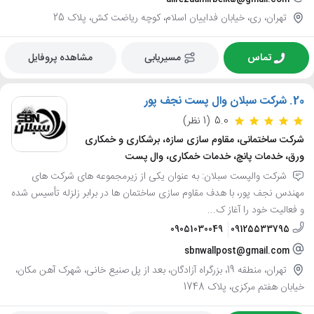
تهران، ری، خیابان فداییان اسلام، کوچه ریاضت کش، پلاک 25
تماس
مسیریابی
مشاهده پروفایل
20.
شرکت سبلان وال پست نجف پور
5.0
(1 نظر)
شرکت ساختمانی، مقاوم سازی سازه، برشکاری و خمکاری
ورق، خدمات پانچ، خدمات خمکاری، وال پست
شرکت والپست سبلان: به عنوان یکی از زیرمجموعه های شرکت های
مهندس نجف پور، با هدف مقاوم سازی ساختمان ها در برابر زلزله تأسیس شده
و فعالیت خود را آغاز ک...
09051030049
09125533795
sbnwallpost@gmail.com
تهران، منطقه 19، بزرگراه آزادگان، بعد از پل صنیع خانی، شهرک آهن مکان،
خیابان هفتم مرکزی، پلاک 1748