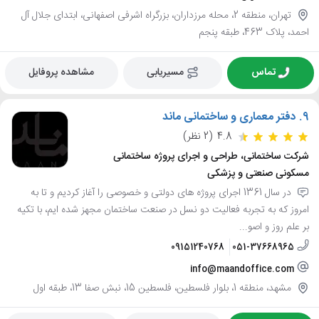
تهران، منطقه 2، محله مرزداران، بزرگراه اشرفی اصفهانی، ابتدای جلال آل
احمد، پلاک 463، طبقه پنجم
تماس
مسیریابی
مشاهده پروفایل
9.
دفتر معماری و ساختمانی ماند
4.8
(2 نظر)
شرکت ساختمانی، طراحی و اجرای پروژه ساختمانی
مسکونی صنعتی و پزشکی
در سال 1361 اجرای پروژه های دولتی و خصوصی را آغاز کردیم و تا به
امروز که به تجربه فعالیت دو نسل در صنعت ساختمان مجهز شده ایم، با تکیه
بر علم روز و اصو...
09151240768
051-37668965
info@maandoffice.com
مشهد، منطقه 1، بلوار فلسطین، فلسطین 15، نبش صفا 13، طبقه اول