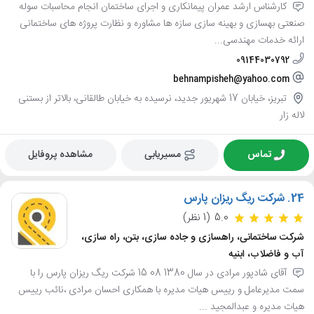
کارشناس ارشد عمران پیمانکاری و اجرای ساختمان انجام محاسبات سوله
صنعتی بهسازی و بهینه سازی سازه ها مشاوره و نظارت پروژه های ساختمانی
ارائه خدمات مهندسی...
09144030792
behnampisheh@yahoo.com
تبریز، خیابان 17 شهریور جدید، نرسیده به خیابان طالقانی، بالاتر از بستنی
لاله زار
تماس
مسیریابی
مشاهده پروفایل
24.
شرکت ریگ ریزان پارس
5.0
(1 نظر)
شرکت ساختمانی، راهسازی و جاده سازی، بتن، راه سازی،
آب و فاضلاب، ابنیه
آقای شادپور مرادی در سال 1380 08 15 شرکت ریگ ریزان پارس را با
سمت مدیرعامل و رییس هیات مدیره با همکاری احسان مرادی ،نائب رییس
هیات مدیره و عبدالمجید ...