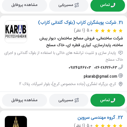
تماس
مسیریابی
مشاهده پروفایل
21.
شرکت پویشگران کاراب (بلوک گلدانی کاراب)
5.0
(1 نظر)
شرکت ساختمانی، فروش مصالح ساختمان، دیوار پیش
ساخته، پایدارسازی، آبیاری قطره ای، خاک مسلح
پایدار سازی و تثبیت ترانشه های خاکی با استفاده از بلوک گلدانی و اجرای
خاک مسلح
09124546703
026-28426063
pkarab@gmail.com
کرج، بزرگراه لشگری (جاده مخصوص کرج)، بلوار امیرآباد، پلاک 2
تماس
مسیریابی
مشاهده پروفایل
22.
گروه مهندسی سروین
5.0
(1 نظر)