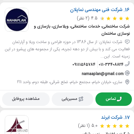
16.
شرکت فنی مهندسی نماپلان
4.5
(2 نظر)
شرکت ساختمانی، خدمات ساختمانی، ویلاسازی، بازسازی و
نوسازی ساختمان
شرکت نماپلان: از سال 1386 در حوزه طراحی و ساخت ویلا و آپارتمان
فعالیت می کند و با بیش از دو دهه تجربه، یکی از مجموعه های پیشرو در این
زمینه است. این...
09111565784
011-33408824
namaaplan@gmail.com
ساری، خیابان خیام، مجتمع خیام، ضلع شرقی، طبقه دوم، واحد 211
تماس
مسیریابی
مشاهده پروفایل
17.
شرکت ابرند
5.0
(1 نظر)