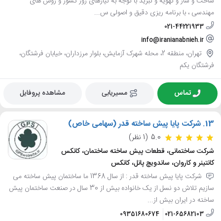
ساخت و ساز و تهویه و تبرید با توجه به نیازهای روز کشور و روش های
مهندسی ، با برنامه ریزی دقیق و اصولی س...
021-44221933
info@iranianabnieh.ir
تهران، منطقه 2، محله شهرک آزمایش، بلوار مرزداران، خیابان فرشتگان،
فرشتگان یکم
تماس
مسیریابی
مشاهده پروفایل
13.
شرکت پایا پیش ساخته قدر (سهامی خاص)
5.0
(1 نظر)
شرکت ساختمانی، قطعات پیش ساخته ساختمان، کانکس
کانتینر و کاروان، ساندویچ پانل، کانکس
شرکت پایا پیش ساخته قدر : از سال 1368 ما ساختمان پیش ساخته می
سازیم تلاش دو نسل از یک خانواده بیش از 30 سال در صنعت ساختمان پیش
ساخته در ایران بیش از...
09351680674
021-65682103