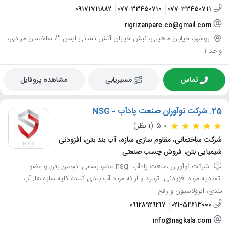
09171711882
077-33450710
077-33450711
rigrizanpare.co@gmail.com
بوشهر، خیابان ماهینی، نبش خیابان آتش نشانی ایمن 3، ساختمان مرادی،
واحد 1
تماس
مسیریابی
مشاهده پروفایل
25.
شرکت نوآوران صنعت پادآب - NSG
5.0
(1 نظر)
شرکت ساختمانی، مقاوم سازی سازه، آب بند بتن، افزودنی
شیمیایی بتن، فروش چسب صنعتی
شرکت نوآوران صنعت پادآب -nsg عضو رسمی انجمن بتن و عضو
اتحادیه مواد افزودنی -تولید و ارائه مواد آب بندی کننده کلیه سازه ها. آب
بندی، ایزولاسیون و رفع ...
09128929217
021-54613000
info@nagkala.com