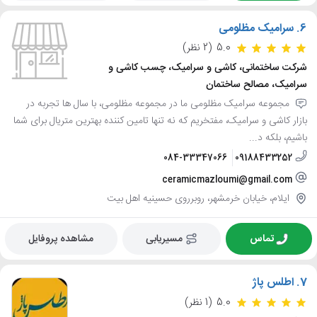
6.
سرامیک مظلومی
5.0
(2 نظر)
شرکت ساختمانی، کاشی و سرامیک، چسب کاشی و
سرامیک، مصالح ساختمان
مجموعه سرامیک مظلومی ما در مجموعه مظلومی، با سال ها تجربه در
بازار کاشی و سرامیک، مفتخریم که نه تنها تامین کننده بهترین متریال برای شما
باشیم، بلکه د...
084-33347066
09188433252
ceramicmazloumi@gmail.com
ایلام، خیابان خرمشهر، روبرروی حسینیه اهل بیت
تماس
مسیریابی
مشاهده پروفایل
7.
اطلس پاژ
5.0
(1 نظر)