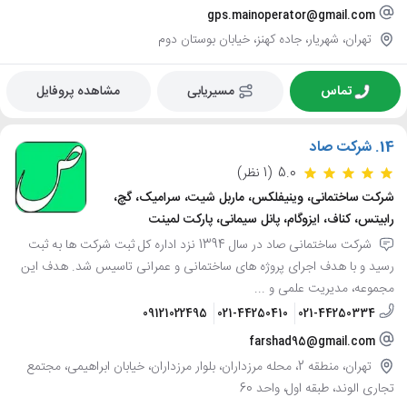
gps.mainoperator@gmail.com
تهران، شهریار، جاده کهنز، خیابان بوستان دوم
تماس
مسیریابی
مشاهده پروفایل
14.
شرکت صاد
5.0
(1 نظر)
شرکت ساختمانی، وینیفلکس، ماربل شیت، سرامیک، گچ،
رابیتس، کناف، ایزوگام، پانل سیمانی، پارکت لمینت
شرکت ساختمانی صاد در سال 1394 نزد اداره کل ثبت شرکت ها به ثبت
رسید و با هدف اجرای پروژه های ساختمانی و عمرانی تاسیس شد. هدف این
مجموعه، مدیریت علمی و ...
09121022495
021-44250410
021-44250334
farshad95@gmail.com
تهران، منطقه 2، محله مرزداران، بلوار مرزداران، خیابان ابراهیمی، مجتمع
تجاری الوند، طبقه اول، واحد 60