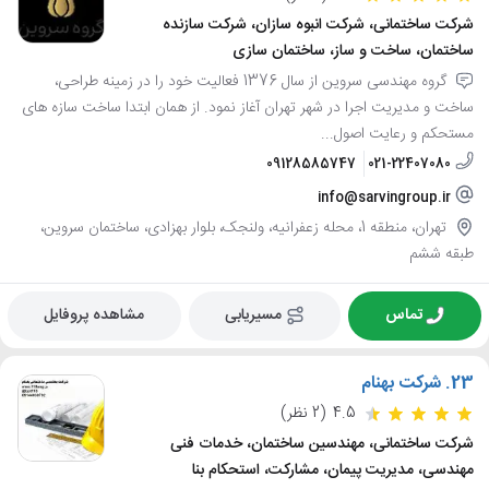
شرکت ساختمانی، شرکت انبوه سازان، شرکت سازنده
ساختمان، ساخت و ساز، ساختمان سازی
گروه مهندسی سروین از سال 1376 فعالیت خود را در زمینه طراحی،
ساخت و مدیریت اجرا در شهر تهران آغاز نمود. از همان ابتدا ساخت سازه های
مستحکم و رعایت اصول...
09128585747
021-22407080
info@sarvingroup.ir
تهران، منطقه 1، محله زعفرانیه، ولنجک، بلوار بهزادی، ساختمان سروین،
طبقه ششم
تماس
مسیریابی
مشاهده پروفایل
23.
شرکت بهنام
4.5
(2 نظر)
شرکت ساختمانی، مهندسین ساختمان، خدمات فنی
مهندسی، مدیریت پیمان، مشارکت، استحکام بنا