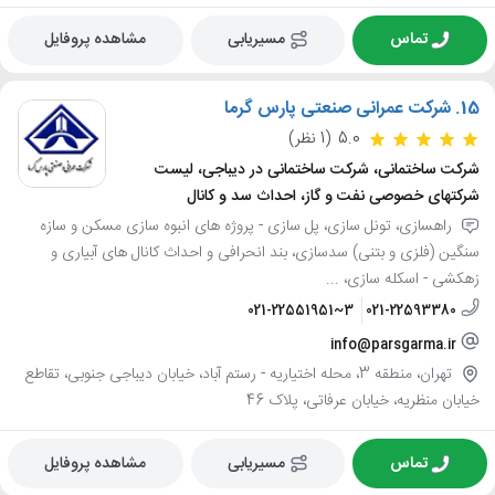
تماس
مسیریابی
مشاهده پروفایل
15.
شرکت عمرانی صنعتی پارس گرما
5.0
(1 نظر)
شرکت ساختمانی، شرکت ساختمانی در دیباجی، لیست
شرکتهای خصوصی نفت و گاز، احداث سد و کانال
راهسازی، تونل سازی، پل سازی - پروژه های انبوه سازی مسکن و سازه
سنگین (فلزی و بتنی) سدسازی، بند انحرافی و احداث کانال های آبیاری و
زهکشی - اسکله سازی، ...
021-22551951~3
021-22593380
info@parsgarma.ir
تهران، منطقه 3، محله اختیاریه - رستم آباد، خیابان دیباجی جنوبی، تقاطع
خیابان منظریه، خیابان عرفاتی، پلاک 46
تماس
مسیریابی
مشاهده پروفایل