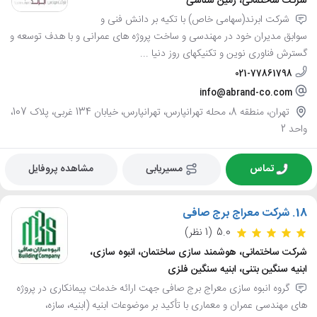
شرکت ساختمانی، زمین شناسی
شرکت ابرند(سهامی خاص) با تکیه بر دانش فنی و
سوابق مدیران خود در مهندسی و ساخت پروژه های عمرانی و با هدف توسعه و
گسترش فناوری نوین و تکنیکهای روز دنیا ...
021-77861798
info@abrand-co.com
تهران، منطقه 8، محله تهرانپارس، تهرانپارس، خیابان 134 غربی، پلاک 107،
واحد 2
تماس
مسیریابی
مشاهده پروفایل
18.
شرکت معراج برج صافی
5.0
(1 نظر)
شرکت ساختمانی، هوشمند سازی ساختمان، انبوه سازی،
ابنیه سنگین بتنی، ابنیه سنگین فلزی
گروه انبوه سازی معراج برج صافی جهت ارائه خدمات پیمانکاری در پروژه
های مهندسی عمران و معماری با تأکید بر موضوعات ابنیه (ابنیه، سازه،