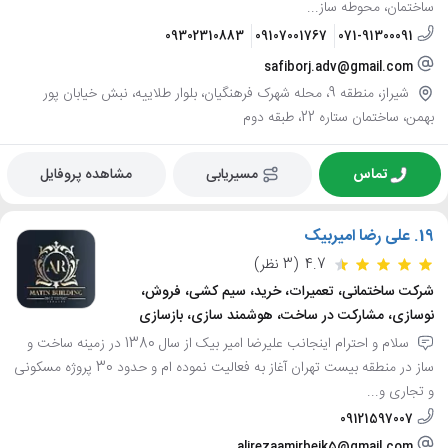
ساختمان، محوطه ساز...
09302310883
09107001767
071-91300091
safiborj.adv@gmail.com
شیراز، منطقه 9، محله شهرک فرهنگیان، بلوار طلاییه، نبش خیابان پور
بهمن، ساختمان ستاره 22، طبقه دوم
تماس
مسیریابی
مشاهده پروفایل
19.
علی رضا امیربیک
4.7
(3 نظر)
شرکت ساختمانی، تعمیرات، خرید، سیم کشی، فروش،
نوسازی، مشارکت در ساخت، هوشمند سازی، بازسازی
سلام و احترام اینجانب علیرضا امیر بیک از سال 1380 در زمینه ساخت و
ساز در منطقه بیست تهران آغاز به فعالیت نموده ام و حدود 30 پروژه مسکونی
و تجاری و...
09121597007
alirezaamirbeik5@gmail.com