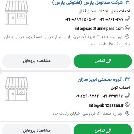
21.
شرکت سدتونل پارس (اشتوکی پارس)
احداث تونل، احداث سد و کانال
021-88874565~6
021-88640287
info@saddtunnelpars.com
تهران، منطقه 3، آفریقا (جردن)، پایین تر از خیابان دستگردی، خیابان یزدان
پناه، پلاک 60، طبقه سوم
تماس
مشاهده پروفایل
22.
گروه صنعتی ابریز سازان
احداث تونل
09125408784
021-66921611
info@abrizsazan.ir
تهران، منطقه 6، فردوسی، خیابان رفعت جاه
تماس
مشاهده پروفایل