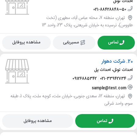
احداث تونل
021-88428848~50
تهران، منطقه 7، محله عباس آباد، مطهری (تخت
طاووس)، نرسیده به خیابان شریعتی، پلاک 23، واحد 13
تماس
مسیریابی
مشاهده پروفایل
20.
شرکت دهوار
احداث تونل، احداث پل
09126885342
021-33942734
sample@test.com
تهران، منطقه 12، سعدی جنوبی، خیابان ملت، کوچه ملت، پلاک 1، طبقه
سوم، واحد شرقی
تماس
مشاهده پروفایل