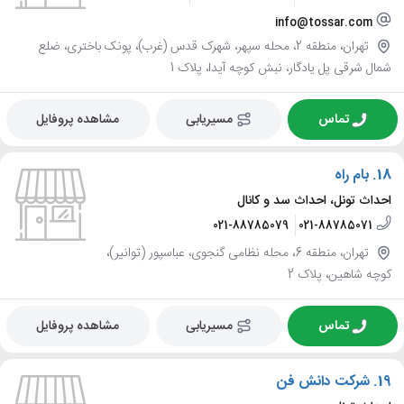
info@tossar.com
تهران، منطقه 2، محله سپهر، شهرک قدس (غرب)، پونک باختری، ضلع
شمال شرقی پل یادگار، نبش کوچه آیدا، پلاک 1
تماس
مسیریابی
مشاهده پروفایل
18.
بام راه
احداث تونل، احداث سد و کانال
021-88785079
021-88785071
تهران، منطقه 6، محله نظامی گنجوی، عباسپور (توانیر)،
کوچه شاهین، پلاک 2
تماس
مسیریابی
مشاهده پروفایل
19.
شرکت دانش فن