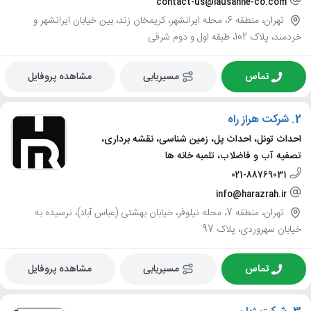
contact-us@lausanne-co.com
تهران، منطقه 6، محله ایرانشهر، کریمخان زند، بین خیابان ایرانشهر و
خردمند، پلاک 102، طبقه اول و دوم شرقی
تماس
مسیریابی
مشاهده پروفایل
2.
شرکت هراز راه
احداث تونل، احداث پل، زمین شناسی، نقشه برداری،
تصفیه آب و فاضلاب، تلمبه خانه ها
021-88769031
info@harazrah.ir
تهران، منطقه 7، محله نیلوفر، خیابان بهشتی (عباس آباد)، نرسیده به
خیابان سهروردی، پلاک 97
تماس
مسیریابی
مشاهده پروفایل