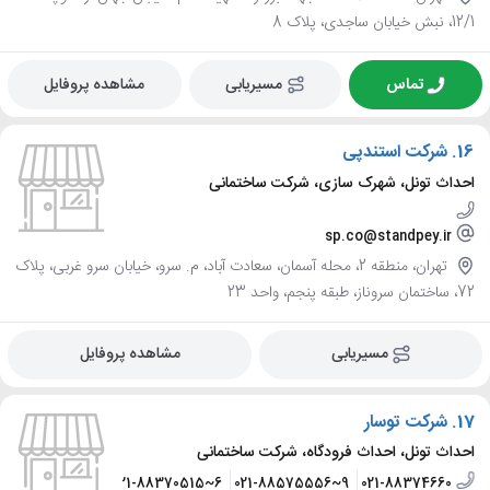
12/1، نبش خیابان ساجدی، پلاک 8
تماس
مسیریابی
مشاهده پروفایل
16.
شرکت استندپی
احداث تونل، شهرک سازی، شرکت ساختمانی
sp.co@standpey.ir
تهران، منطقه 2، محله آسمان، سعادت آباد، م. سرو، خیابان سرو غربی، پلاک
72، ساختمان سروناز، طبقه پنجم، واحد 23
مسیریابی
مشاهده پروفایل
17.
شرکت توسار
احداث تونل، احداث فرودگاه، شرکت ساختمانی
021-88370515~6
021-88575556~9
021-88374660