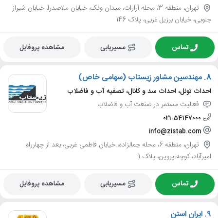
تهران، منطقه 3، محله آرارات، میدان ونک، خیابان ملاصدرا، خیابان شیراز
جنوبی، خیابان برزیل غربی، پلاک 146
تماس
مسیریابی
مشاهده پروفایل
8.
مهندسین مشاور زیستاب (سهامی خاص)
احداث تونل، احداث سد و کانال، تصفیه آب و فاضلاب
فعالیت مستمر در صنعت آب و فاضلاب
021-54147000
info@zistab.com
تهران، منطقه 6، محله جمالزاده، خیابان فاطمی غربی، بعد از چهارراه
امیرآباد، کوچه پروین، پلاک 1
تماس
مسیریابی
مشاهده پروفایل
9.
ایران استن