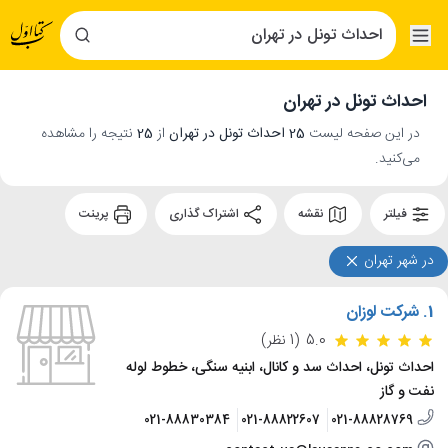
احداث تونل در تهران
در این صفحه لیست
25 احداث تونل در تهران
از
25
نتیجه را مشاهده
می‌کنید.
فیلتر
نقشه
اشتراک گذاری
پرینت
در شهر تهران
1.
شرکت لوزان
5.0
(1 نظر)
احداث تونل، احداث سد و کانال، ابنیه سنگی، خطوط لوله
نفت و گاز
021-88830384
021-88822607
021-88828769