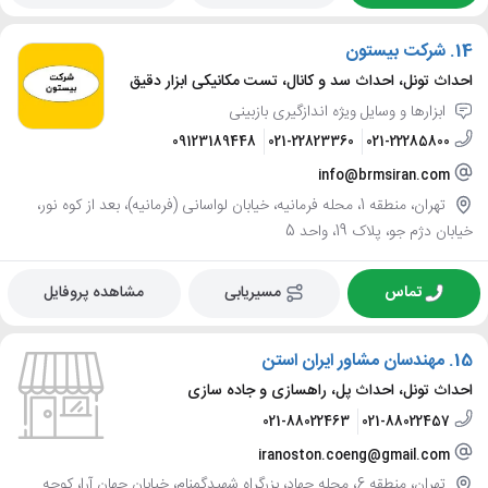
14.
شرکت بیستون
احداث تونل، احداث سد و کانال، تست مکانیکی ابزار دقیق
ابزارها و وسایل ویژه اندازگیری بازبینی
09123189448
021-22823360
021-22285800
info@brmsiran.com
تهران، منطقه 1، محله فرمانیه، خیابان لواسانی (فرمانیه)، بعد از کوه نور،
خیابان دژم جو، پلاک 19، واحد 5
تماس
مسیریابی
مشاهده پروفایل
15.
مهندسان مشاور ایران استن
احداث تونل، احداث پل، راهسازی و جاده سازی
021-88022463
021-88022457
iranoston.coeng@gmail.com
تهران، منطقه 6، محله جهاد، بزرگراه شهیدگمنام، خیابان جهان آرا، کوچه