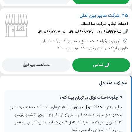
25.
شرکت سابیر بین الملل
احداث تونل، شرکت ساختمانی
021-88212707~8
021-88625337
021-88622355
تهران، بزرگراه همت، ضلع جنوب ونک پارک، خیابان
داوری اردکانی، نبش کوچه ۶۶ غربی، پلاک۲۴
تماس
مشاهده پروفایل
سوالات متداول
چگونه احداث تونل در تهران پیدا کنم؟
برای یافتن
احداث تونل در تهران
از فیلترهای بالا مانند دسته‌بندی، شهر،
محدوده و امتیاز استفاده کنید. می‌توانید نتایج را روی نقشه ببینید، با
کلیک روی هر نتیجه جزئیات کامل شامل شماره تماس، آدرس و مسیر
روی نقشه نمایش داده می‌شود.