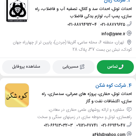
3.
شرکت ژیان
احداث تونل، احداث سد و کانال، تصفیه آب و فاضلاب، راه
سازی، پمپ آب، لوازم یدکی فاضلاب
021-88794922~4
021-88779625
info@jyane.ir
تهران، منطقه 6، محله ساعی، آفریقا (جردن)، پایین تر از چهارراه جهان
کودک، نبش بن بست 37، پلاک 28
تماس
مسیریابی
مشاهده پروفایل
4.
شرکت کوه شکن
احداث تونل، حفاری، پروژه های عمرانی، سدسازی، راه
سازی، اکتشافات نفت و گاز
مشاوره و ارائه روشهای علمی حفاری در معادن،
راهسازی، تونل و محوطه سازی در زمینهای سنگی و سخت
021-66913032~3
09121067741
021-66949047
a4kh@yahoo.com