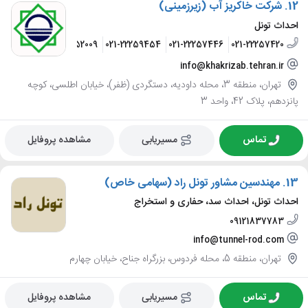
12.
شرکت خاکریز آب (زیرزمینی)
احداث تونل
-22257524
021-22252009
021-22259454
021-22257446
021-22257420
info@khakrizab.tehran.ir
تهران، منطقه 3، محله داودیه، دستگردی (ظفر)، خیابان اطلسی، کوچه
پانزدهم، پلاک 42، واحد 3
تماس
مسیریابی
مشاهده پروفایل
13.
مهندسین مشاور تونل راد (سهامی خاص)
احداث تونل، احداث سد، حفاری و استخراج
09121837783
info@tunnel-rod.com
تهران، منطقه 5، محله فردوس، بزرگراه جناح، خیابان چهارم
تماس
مسیریابی
مشاهده پروفایل