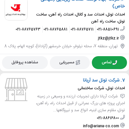
خاص)
احداث تونل، احداث سد و کانال، احداث راه آهن، ساخت
تونل، ساخت راه آهن
021-88765763
021-88765881
021-88765711
021-88510691
jtkz@jtkz.ir
تهران، منطقه 7، محله نیلوفر، خیابان خرمشهر (آپادانا)، کوچه الهام، پلاک 8
تماس
مسیریابی
مشاهده پروفایل
7.
شرکت تونل سد آریانا
احداث تونل، شرکت ساختمانی
شرکت آریانا دارای تجربیات ارزنده و وسیعی در زمینه
اجرای پروژه های بزرگ عمرانی از قبیل احداث راه، راه آهن،
تونل، مقاوم سازی ابنیه، انواع سد و نیروگاهها...
021-88616800
info@ariana-co.com