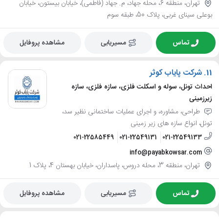
تهران، منطقه 6، محله جهاد، م. جهاد (فاطمی)، خیابان بیستون، خیابان
بوعلی سینای غربی، پلاک 50، طبقه سوم
تماس
مسیریابی
مشاهده پروفایل
11.
شرکت پایاب کوثر
احداث تونل، سوله و اسکلت فلزی، سازه فلزی، سازه
زیرزمینی
طراحی، مشاوره، و اجرای عملیات ساختمانی نظیر سد،
تونل، انواع سازه های زیر زمینی
021-22585449
021-22549131
021-22549133
info@payabkowsar.com
تهران، منطقه 3، محله دروس، پاسداران، خیابان بهستان 4، پلاک 1
تماس
مسیریابی
مشاهده پروفایل