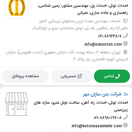
احداث تونل، احداث پل، مهندسین مشاور، زمین شناسی،
راهسازی و جاده سازی، عمرانی
خدمات مهندسی عمده ترین بخشهای زیربنایی کشور
نظیر آزادراه، راه‌آهن، راه، پل، تونل، ساختمان، مترو و ژئوتکنیک
021-88924807
info@iranoston.com
تهران، منطقه 6، محله بهجت آباد، خیابان مطهری (تخت طاووس)، خیابان
لارستان، کوچه افتخاری نیا، پلاک 2
تماس
مسیریابی
مشاهده پروفایل
10.
شرکت بتن سازان مهر
احداث تونل، احداث راه آهن، ساخت تونل مترو، سازه های
زیرزمینی
021-88980197~8
info@betonsazanmehr.com