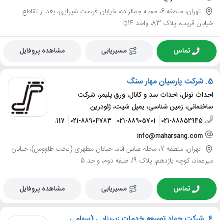
تهران، منطقه 6، محله جمالزاده، خیابان فرصت شیرازی، بعد از تقاطع
خیابان قریب، پلاک 83، واحد b14
تماس
مسیریابی
مشاهده پروفایل
5.
شرکت پارسیان مهار سنگ
احداث تونل، احداث سد و کانال، ورق پلیمر، شرکت
ساختمانی، زمین شناسی، یمپل شیت، ژئودرین
24717980
09198108117
021-88904783
021-88905701
021-88852945
info@maharsang.com
تهران، منطقه 7، محله عباس آباد، خیابان مطهری (تخت طاووس)، خیابان
میرعماد، کوچه یازدهم، پلاک 19، طبقه دوم، واحد 5
تماس
مسیریابی
مشاهده پروفایل
6.
شرکت جهاد توسعه خدمات زیربنایی (سهامی