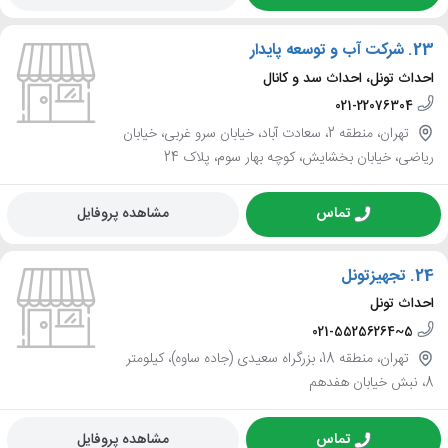
23.
شرکت آب و توسعه پایدار
احداث تونل، احداث سد و کانال
021-22076304
تهران، منطقه 2، سعادت آباد، خیابان سرو غربی، خیابان
ریاضی، خیابان بخشایش، کوچه بهار سوم، پلاک 24
تماس
مشاهده پروفایل
24.
تجهیزتونل
احداث تونل
021-55256264~5
تهران، منطقه 18، بزرگراه سعیدی (جاده ساوه)، کیلومتر
8، نبش خیابان هفدهم
تماس
مشاهده پروفایل