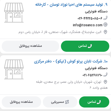
9.
تولید سیستم های احیا نوزاد توسان - کارخانه
دستگاه فتوتراپی
026-44225085~6
info@tosanco.com
البرز، ساوجبلاغ، هشتگرد، شهرک صنعتی، فاز 1، خیابان یاس دوم
تماس
مشاهده پروفایل
10.
شرکت تابان پرتو کوش (تپکو) - دفتر مرکزی
دستگاه فتوتراپی
021-65268790
تهران، شهریار، خیابان ولی عصر، برج سعدی، طبقه
هفتم، واحد ۶
تماس
مسیریابی
مشاهده پروفایل