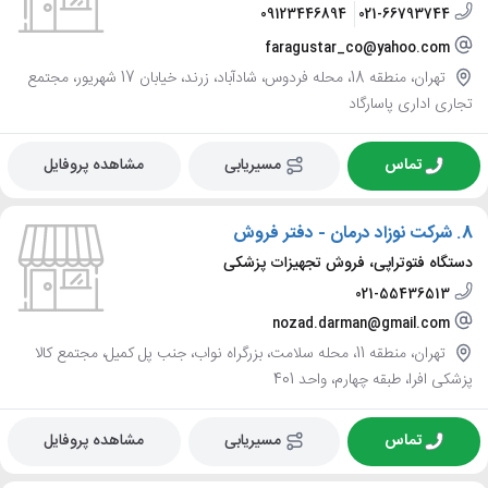
09123446894
021-66793744
faragustar_co@yahoo.com
تهران، منطقه 18، محله فردوس، شادآباد، زرند، خیابان 17 شهریور، مجتمع
تجاری اداری پاسارگاد
تماس
مسیریابی
مشاهده پروفایل
8.
شرکت نوزاد درمان - دفتر فروش
دستگاه فتوتراپی، فروش تجهیزات پزشکی
021-55436513
nozad.darman@gmail.com
تهران، منطقه 11، محله سلامت، بزرگراه نواب، جنب پل کمیل، مجتمع کالا
پزشکی افرا، طبقه چهارم، واحد 401
تماس
مسیریابی
مشاهده پروفایل