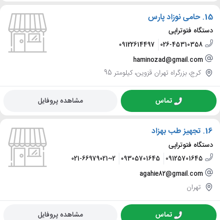
15.
حامی نوزاد پارس
دستگاه فتوتراپی
09122614497
026-45310358
haminozad@gmail.com
کرج، بزرگراه تهران قزوین، کیلومتر 95
تماس
مشاهده پروفایل
16.
تجهیز طب بهزاد
دستگاه فتوتراپی
021-66979021~2
09305701645
09125701645
agahie82@gmail.com
تهران
تماس
مشاهده پروفایل