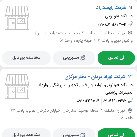
11.
شرکت رایمند راد
دستگاه فتوتراپی
021-88211632~4
تهران، منطقه 3، محله ونک، خیابان ملاصدرا، بین شیراز
و شیخ بهایی، پلاک 107، طبقه پنجم، واحد 51
تماس
مسیریابی
مشاهده پروفایل
12.
شرکت نوزاد درمان - دفتر مرکزی
دستگاه فتوتراپی، تولید و پخش تجهیزات پزشکی، واردات
تجهیزات پزشکی
09121244502
021-66903272
تهران، منطقه 2، محله توحید، ستارخان، خیابان باقرخان غربی، پلاک 72،
واحد 8
تماس
مسیریابی
مشاهده پروفایل