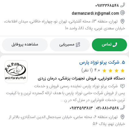
09123368548
darmanzardi.ir@gmail.com
تهران، منطقه 13، محله آشتیانی، تهران نو، چهارراه خاقانی، میدان اطلاعات،
خیابان سعدی غربی، پلاک 181، واحد 10
تماس
مسیریابی
مشاهده پروفایل
5.
شرکت پرتو نوزاد پارس
4.0
(1 نظر)
دستگاه فتوتراپی، فروش تجهیزات پزشکی، درمان زردی
شرکت پرتو نوزاد پارس نماینده رسمی فروش و خدمات
پس از فروش شرکت حامی نوزاد پارس با هدف ارائه گسترده ترین و با کیفیت
ترین خدمات فتوتراپی در منزل که در ن...
09123593813
021-88106568
تهران، منطقه 6، محله ساعی، خیابان سیدجمال الدین اسدآبادی، بالاتر از
خیابان نهم، پلاک 56