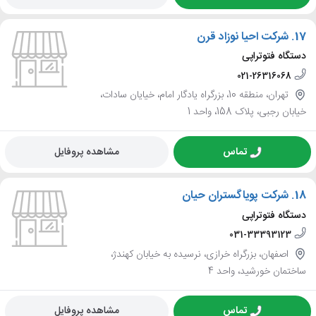
17.
شرکت احیا نوزاد قرن
دستگاه فتوتراپی
021-26316068
تهران، منطقه 10، بزرگراه یادگار امام، خیایان سادات،
خیابان رجبی، پلاک 158، واحد 1
تماس
مشاهده پروفایل
18.
شرکت پویاگستران حیان
دستگاه فتوتراپی
031-33393123
اصفهان، بزرگراه خرازی، نرسیده به خیابان کهندژ،
ساختمان خورشید، واحد 4
تماس
مشاهده پروفایل