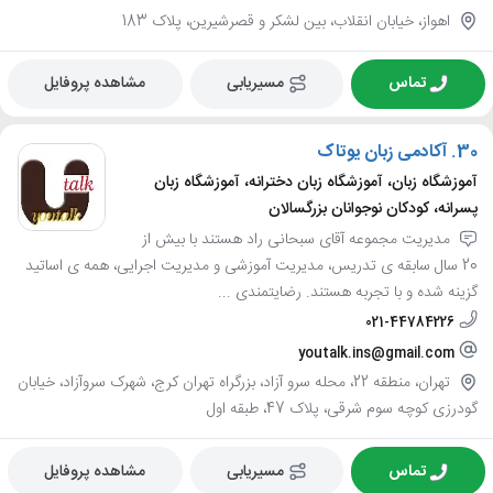
اهواز، خیابان انقلاب، بین لشکر و قصرشیرین، پلاک 183
تماس
مسیریابی
مشاهده پروفایل
30.
آکادمی زبان یوتاک
آموزشگاه زبان، آموزشگاه زبان دخترانه، آموزشگاه زبان
پسرانه، کودکان نوجوانان بزرگسالان
مدیریت مجموعه آقای سبحانی راد هستند با بیش از
20 سال سابقه ی تدریس، مدیریت آموزشی و مدیریت اجرایی، همه ی اساتید
گزینه شده و با تجربه هستند. رضایتمندی ...
021-44784226
youtalk.ins@gmail.com
تهران، منطقه 22، محله سرو آزاد، بزرگراه تهران کرج، شهرک سروآزاد، خیابان
گودرزی کوچه سوم شرقی، پلاک 47، طبقه اول
تماس
مسیریابی
مشاهده پروفایل