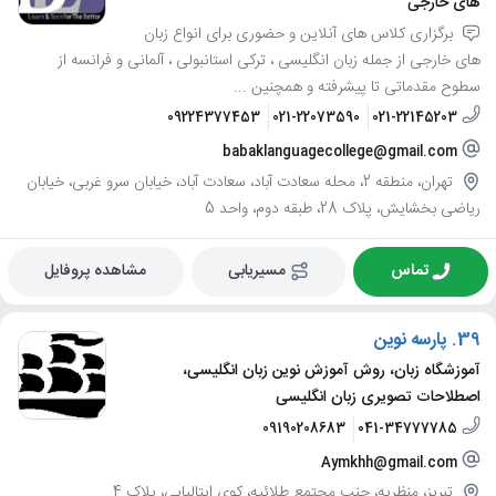
های خارجی
برگزاری کلاس های آنلاین و حضوری برای انواع زبان
های خارجی از جمله زبان انگلیسی ، ترکی استانبولی ، آلمانی و فرانسه از
سطوح مقدماتی تا پیشرفته و همچنین ...
09224377453
021-22073590
021-22145203
babaklanguagecollege@gmail.com
تهران، منطقه 2، محله سعادت آباد، سعادت آباد، خیابان سرو غربی، خیابان
ریاضی بخشایش، پلاک 28، طبقه دوم، واحد 5
تماس
مسیریابی
مشاهده پروفایل
39.
پارسه نوین
آموزشگاه زبان، روش آموزش نوین زبان انگلیسی،
اصطلاحات تصویری زبان انگلیسی
09190208683
041-34777785
Aymkhh@gmail.com
تبریز، منظریه، جنب مجتمع طلائیه، کوی ایتالیایی، پلاک 4