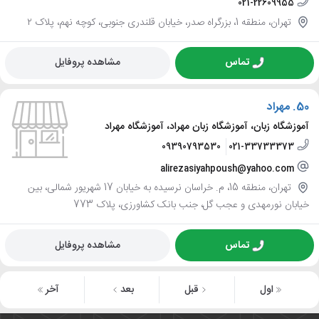
021-22609955
تهران، منطقه 1، بزرگراه صدر، خیابان قلندری جنوبی، کوچه نهم، پلاک ۲
تماس
مشاهده پروفایل
50.
مهراد
آموزشگاه زبان، آموزشگاه زبان مهراد، آموزشگاه مهراد
09390793530
021-33733373
alirezasiyahpoush@yahoo.com
تهران، منطقه 15، م. خراسان نرسیده به خیابان 17 شهریور شمالی، بین
خیابان نورمهدی و عجب گل، جنب بانک کشاورزی، پلاک 773
تماس
مشاهده پروفایل
اول
قبل
بعد
آخر