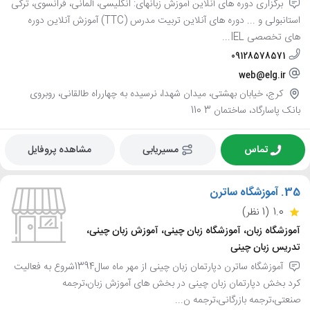
برگزاری دوره های آنلاین آموزش زبانهای: انگلیسی، آلمانی، فرانسوی، ترکی
استانبولی و ... دوره های آنلاین تربیت مدرس (TTC) آموزش آنلاین دوره
های تخصصی IEL...
09128578571
web@elg.ir
کرج، خیابان بهشتی، میدان شهدا، نرسیده به چهارراه طالقانی، روبروی
بانک پاسارگاد، ساختمان 3 110
تماس
مسیریابی
مشاهده پروفایل
35.
آموزشگاه ساترن
1.0
(1 نظر)
آموزشگاه زبان، آموزشگاه زبان چینی، آموزش زبان چینی،
تدریس زبان چینی
آموزشگاه ساترن دپارتمان زبان چینی از مهر ماه سال1394شروع به فعالیت
کرد بخش دپارتمان زبان چینی در بخش های آموزش زبان،ترجمه
صنعتی،ترجمه بازرگانی،ترجمه ن...