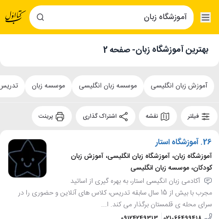
بهترین آموزشگاه زبان
- صفحه 2
آموزش زبان انگلیسی
موسسه زبان انگلیسی
موسسه زبان
تدریس
فیلتر
نقشه
اشتراک گذاری
پرینت
26.
آموزشگاه استار
آموزشگاه زبان، آموزشگاه زبان انگلیسی، آموزش زبان
کودکان، موسسه زبان انگلیسی
آکادمی زبان انگیسی استار، به بهره گیری از اساتید
مجرب با بیش از 15 سال سابقه تدریس، کلاس های آنلاین و حضوری را در
سرای محله ی قلمستان برگذار می کند. ا...
09124249313
021-66499418