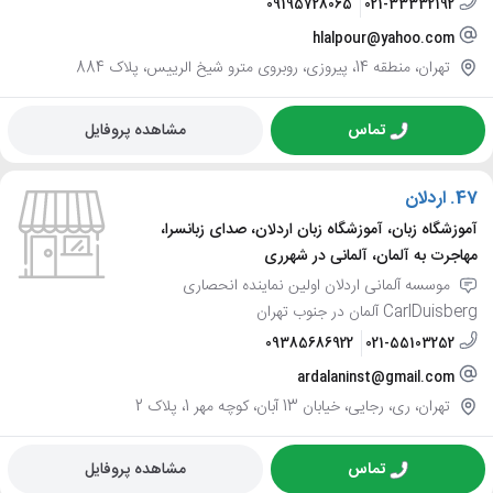
09195728065
021-33332192
hlalpour@yahoo.com
تهران، منطقه 14، پیروزی، روبروی مترو شیخ الرییس، پلاک 884
تماس
مشاهده پروفایل
47.
اردلان
آموزشگاه زبان، آموزشگاه زبان اردلان، صدای زبانسرا،
مهاجرت به آلمان، آلمانی در شهرری
موسسه آلمانی اردلان اولین نماینده انحصاری
CarlDuisberg آلمان در جنوب تهران
09385686922
021-55103252
ardalaninst@gmail.com
تهران، ری، رجایی، خیابان 13 آبان، کوچه مهر 1، پلاک 2
تماس
مشاهده پروفایل