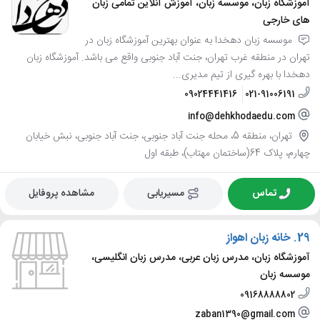
آموزشگاه زبان، موسسه زبان، آموزش آنلاین تمامی زبان
های خارجی
موسسه زبان دهخدا به عنوان بهترین آموزشگاه زبان در
تهران در منطقه غرب تهران، جنت آباد جنوبی واقع می باشد. آموزشگاه زبان
دهخدا با بهره گیری از تیم مدیری...
09024441416
021-91006191
info@dehkhodaedu.com
تهران، منطقه 5، محله جنت آباد جنوبی، جنت آباد جنوبی، نبش خیابان
چهارم، پلاک 64(ساختمان مهتاب)، طبقه اول
تماس
مسیریابی
مشاهده پروفایل
29.
خانه زبان اهواز
آموزشگاه زبان، مدرس زبان عربی، مدرس زبان انگلیسی،
موسسه زبان
09168888802
zaban1390@gmail.com