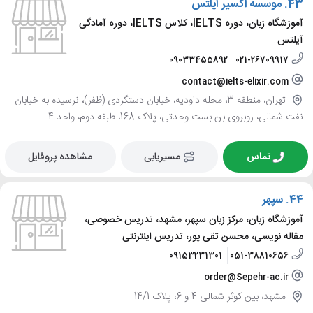
43.
موسسه اکسیر آیلتس
آموزشگاه زبان، دوره IELTS، کلاس IELTS، دوره آمادگی
آیلتس
09033455892
021-26709917
contact@ielts-elixir.com
تهران، منطقه 3، محله داودیه، خیابان دستگردی (ظفر)، نرسیده به خیابان
نفت شمالی، روبروی بن بست وحدتی، پلاک 168، طبقه دوم، واحد 4
تماس
مسیریابی
مشاهده پروفایل
44.
سپهر
آموزشگاه زبان، مرکز زبان سپهر، مشهد، تدریس خصوصی،
مقاله نویسی، محسن تقی پور، تدریس اینترنتی
09153231301
051-38810656
order@Sepehr-ac.ir
مشهد، بین کوثر شمالی 4 و 6، پلاک 14/1