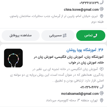
09336171739
china.koree@gmail.com
تبریز، خیابان امام، پایین تر از آبرسان، جنب مخابرات، ساختمان پاستور،
طبقه دوم
تماس
مسیریابی
مشاهده پروفایل
36.
آموزشگاه پویا روشان
آموزشگاه زبان، آموزش زبان انگلیسی، اموزش زبان در
خانه، اموزش زبان در خواب
آموزش زبان انگلیسی در خانه تجربه ای بی نظیر در
یادگیری: همانطور که در عنوان آمده است، این روش برپایه ی دو مولفه ی
اصلی قرار دارد: ارتباطی بودن و تطبیق...
021-22904667
motalisamadi@gmail.com
تهران، منطقه 3، محله کاووسیه، میرداماد