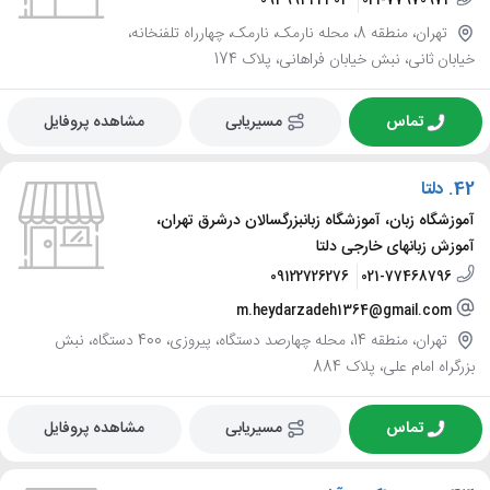
09399442303
021-77970974
تهران، منطقه 8، محله نارمک، نارمک، چهارراه تلفنخانه،
خیابان ثانی، نبش خیابان فراهانی، پلاک 174
تماس
مسیریابی
مشاهده پروفایل
42.
دلتا
آموزشگاه زبان، آموزشگاه زبانبزرگسالان درشرق تهران،
آموزش زبانهای خارجی دلتا
09122726276
021-77468796
m.heydarzadeh1364@gmail.com
تهران، منطقه 14، محله چهارصد دستگاه، پیروزی، 400 دستگاه، نبش
بزرگراه امام علی، پلاک 884
تماس
مسیریابی
مشاهده پروفایل