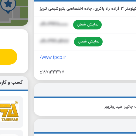
صاصی پتروشیمی تبریز
گ
نمایش شماره
041-34280000
نمایش شماره
041-34201487
www.tpco.ir/
5197133377
کسب و کاره