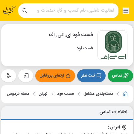
فست فود ای. تی. اف
فست فود
تماس
ثبت نظر
ارتقای پروفایل
دسته‌بندی مشاغل
فست فود
تهران
محله فردوس
اطلاعات تماس
آدرس :