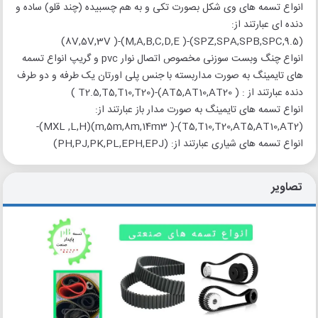
انواع تسمه های وی شکل بصورت تکی و به هم چسبیده (چند قلو) ساده و
دنده ای عبارتند از:
(9.5,SPZ,SPA,SPB,SPC)-( M,A,B,C,D,E)-( 8V,5V,3V)
انواع چنگ وبست سوزنی مخصوص اتصال نوار pvc و گریپ انواع تسمه
های تایمینگ به صورت مداربسته با جنس پلی اورتان یک طرفه و دو طرف
دنده عبارتند از : ( AT5,AT10,AT20)-(T2.5,T5,T10,T20 )
انواع تسمه های تایمینگ به صورت مدار باز عبارتند از:
(T5,T10,T20,AT5,AT10,AT2)-( m,5m,8m,14m3)(MXL ,L,H)-
انواع تسمه های شیاری عبارتند از: (PH,PJ,PK,PL,EPH,EPJ)
تصاویر