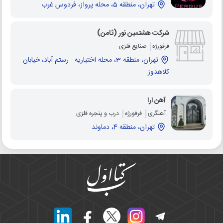
تهران، منطقه 5، محله پرواز، فردوس غرب
شرکت هشتمین نور (ثامن)
فرفورژه
صنایع فلزی
تهران، منطقه 3، محله اختیاریه - رستم آباد، خیابان
کلاهدوز
آهن ارا
آهنگری
فرفورژه
درب و پنجره فلزی
تهران، منطقه 4، دماوند