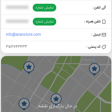
تلفن :
نمایش شماره
XXXXXXXXXX
تلفن همراه :
نمایش شماره
XXXXXXXXXX
ایمیل :
info@arianstore.com
کد پستی :
3519743433
در حال بارگذاری نقشه...