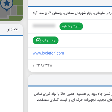
گ
ار سلیمانی، بلوار شهیدان مداحی، بوستان 2، یوسف آباد
نمایش شماره
XXXXXXXXXX
تصاویر
واتس اپ
www.loolefori.com
1933833411
 پر شدن چاه روبه رو هستید، همین حالا با لوله فوری تماس
روهای مجرب، تجهیزات حرفه ای و قیمت گذاری منصفانه،