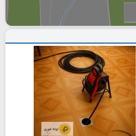
وگل
بلد
نشان