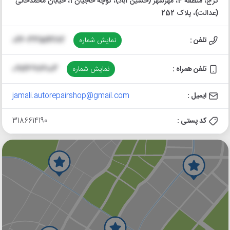
کرج، منطقه 4، مهرشهر (حسین آباد)، کوچه حاجیان 1، خیابان محمدخانی
(عدالت)، پلاک 252
تلفن :
نمایش شماره
026-33514282
تلفن همراه :
نمایش شماره
09126976103
ایمیل :
jamali.autorepairshop@gmail.com
کد پستی :
3186614190