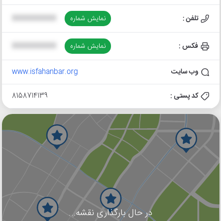
تلفن :
نمایش شماره
XXXXXXXXXX
فکس :
نمایش شماره
XXXXXXXXXX
وب سایت
www.isfahanbar.org
کد پستی :
8158714139
در حال بارگذاری نقشه...