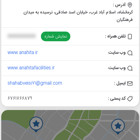
آدرس :
کرمانشاه، اسلام آباد غرب، خیابان اسد صادقی، نرسیده به میدان
فرهنگیان
تلفن همراه :
نمایش شماره
XXXXXXXXXX
وب سایت
www.anahita.ir
وب سایت
www.anahitafacilities.ir
ایمیل :
shahabveisi71@gmail.com
کد پستی :
6761766879