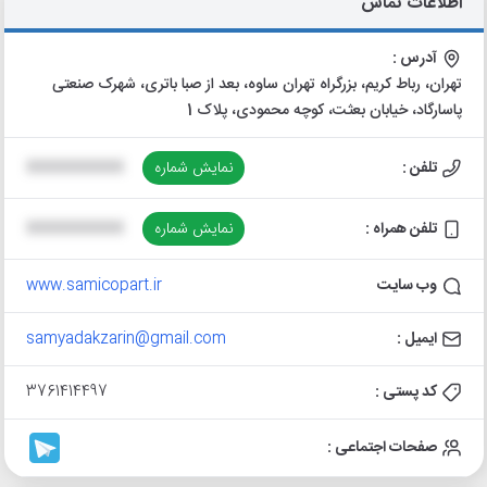
اطلاعات تماس
آدرس :
تهران، رباط کریم، بزرگراه تهران ساوه، بعد از صبا باتری، شهرک صنعتی
پاسارگاد، خیابان بعثت، کوچه محمودی، پلاک 1
تلفن :
نمایش شماره
XXXXXXXXXX
تلفن همراه :
نمایش شماره
XXXXXXXXXX
وب سایت
www.samicopart.ir
ایمیل :
samyadakzarin@gmail.com
کد پستی :
3761414497
صفحات اجتماعی :