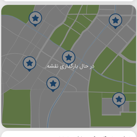
در حال بارگذاری نقشه...
گوگل
بلد
نشان