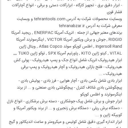
- ابزار دقیق برق - تجهیز کارگاه - ابزارآلات دستی و برقی - انواع آچارآلات
فشار قوی
وبسایت محصولات شرکت به آدرس tehrantools.com و وبسایت
معرفی شرکت به آدرس tehranabzar.ir
برندهای معتبر جهانی از جمله : انرپک آمریکا ENERPAC , ریجید آمریکا
RIDGID , جوش و برش ویکتور آمریکا VICTOR , اینگرسولرند آمریکا
Ingersoll Rand , اطلس کوپکو سوئد Atlas Copco , ویتال ژاپن
VITAL , کیتو ژاپن KITO , پاورتیم آمریکا SPX , توکو ژاپن TUKO ,,,,
ابزار هیدرولیک انرپک شامل انواع جک و پمپ هیدرولیک - پولی کش
هیدرولیک - فلنج بازکن هیدرولیک و آچار هیدرولیک و پمپ برقی
هیدرولیک ، ...
ابزار بادی شامل بکس بادی - آچار هوایی - فرز بادی - پولیش بادی -
پیچگوشتی بادی شاتاف کنترل - پیچگوشتی بادی صنعتی و ... از برند
اینگرسولرند و اطلس کوپکو
ابزار جوش و برش شامل پیک جوشکاری - دسته برش برشکاری - انواع نازل
- دستگاه برش ریلی - دستگاه برش زنجیری و ... از برند ویکتور آمریکا و
کوییکه ژاپن و ...
ابزار اندازه گیری دقیق شامل کولیس و میکرومتر و ساعت اندیکاتور و گیج