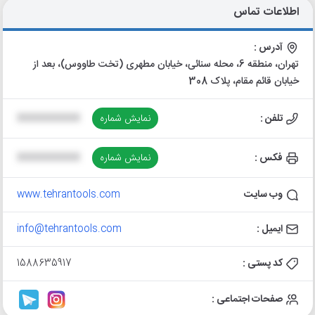
اطلاعات تماس
آدرس :
تهران، منطقه 6، محله سنائی، خیابان مطهری (تخت طاووس)، بعد از
خیابان قائم مقام، پلاک 308
تلفن :
نمایش شماره
XXXXXXXXXX
فکس :
نمایش شماره
XXXXXXXXXX
وب سایت
www.tehrantools.com
ایمیل :
info@tehrantools.com
کد پستی :
1588635917
صفحات اجتماعی :