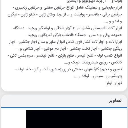
بلوک و ... از برند میتوتویو و اینسایز
ابزار جابجایی و لیفتینگ شامل انواع جرثقیل سقفی و جرثقیل زنجیری -
جرثقیل برقی - بالانسر - پولیفت و .. از برند ویتال ژاپن - کیتو ژاپن - تیگون
و اندو و ...
ابزار آلات تاسیساتی شامل انواع آچار شلاقی و لوله گیر ریجید - دستگاه
حدیده برقی و دستی - دستگاه فاضلاب بازکن آمریکایی ریجید -
ابزارآلات و آچارآلات فشار قوی شامل انواع سایز و مدل آچار چکشی - آچار
رینگی چکشی - آچار تخت چکشی - آچار دم موشی - آچار شلاقی و ...
انواع کلمپ لوله - فلنج فیسر ، فلنج بازکن - فلنج فیکسر ، سره بکس تکی -
کانکس - روغن هیدرولیک انرپک و....
تامین و تجهیز کارگاههای صنعتی در پروژه های نفت و گاز - خط لوله -
پتروشیمی - سیمان - فولاد و ...
تهران تولز
تصاویر