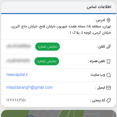
اطلاعات تماس
آدرس :
تهران، منطقه 18، محله هفده شهریور، خیابان فتح، خیابان حاج اکبری،
خیابان کرمی، کوچه 1، پلاک 1
تلفن :
نمایش شماره
021-66822418
تلفن همراه :
نمایش شماره
09046969199
وب سایت
newcapital.ir
ایمیل :
miladdarang21@gmail.com
کد پستی :
1777683151