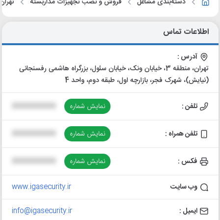
دسته‌بندی مشاغل
فروش و نصب تجهیزات مداربسته
تهران
اطلاعات تماس
آدرس :
تهران، منطقه 3، خیابان ونک، خیابان سئول، بزرگراه هاشمی رفسنجانی
(نیایش)، شهرک فجر، بازارچه اول، طبقه دوم، واحد 4
تلفن :
نمایش شماره
XXXXXXXXXX
تلفن همراه :
نمایش شماره
XXXXXXXXXX
فکس :
نمایش شماره
XXXXXXXXXX
وب سایت
www.igasecurity.ir
ایمیل :
info@igasecurity.ir