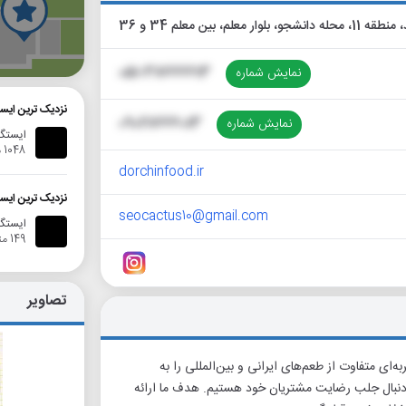
انشجو، بلوار معلم، بین معلم 34 و 36
گ
نمایش شماره
051-38666613
نزدیک ترین ایس
نمایش شماره
09028666013
ایستگا
1048 متر
dorchinfood.ir
نزدیک ترین ایس
seocactus10@gmail.com
ایستگا
149 متر
تصاویر
ه‌ای متفاوت از طعم‌های ایرانی و بین‌المللی را به
به دنبال جلب رضایت مشتریان خود هستیم. هدف ما ارائه