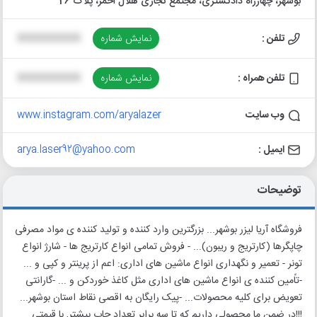
بوشهر، چهارراه دادگستری، مجتمع تجاری هلال احمر، پلاک 26
تلفن :
نمایش شماره
XXXXXXXXXX
تلفن همراه :
نمایش شماره
XXXXXXXXXX
وب سایت
www.instagram.com/aryalazer
ایمیل :
arya.laser92@yahoo.com
توضیحات
فروشگاه آریا لیزر بوشهر... بزرگترین وارد کننده و تولید کننده ی مواد مصرفی
چاپگرها (کارتریج و ریبون)... - فروش تمامی انواع کارتریج ها - شارژ انواع
تونر - تعمیر و نگهداری انواع ماشین های اداری: اعم از پرینتر و کپی و ...
-تاًمین کننده ی انواع ماشین های اداری مثل کاغذ خوردکن و ... -گارانتی
تعویض برای کلیه محصولات... -پیک رایگان به اقصی نقاط استان بوشهر...
!!!در ضمن ما محصولی داریم که تا سه برابر تعداد چاپ بیشتر, با قیمتی