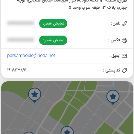
تهران، منطقه 3، محله داودیه، بلوار میرداماد، خیابان سنجابی، کوچه
چهارم، پلاک 3، طبقه سوم، واحد 5
تلفن :
نمایش شماره
XXXXXXXXXX
فکس :
نمایش شماره
XXXXXXXXXX
ایمیل :
parsampoule@neda.net
کد پستی :
1911943891