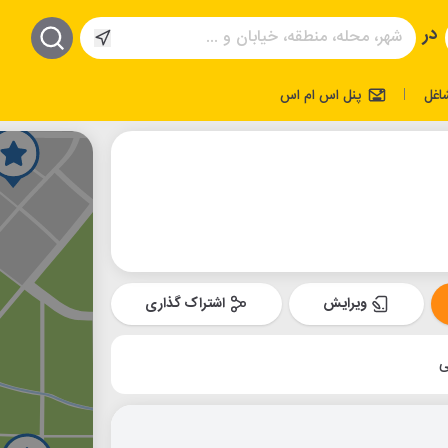
در
اغل
پنل اس ام اس
|
ویرایش
اشتراک گذاری
ی