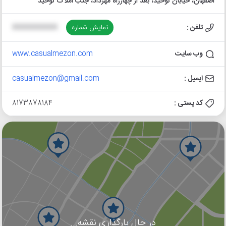
اصفهان، خیابان توحید، بعد از چهارراه مهرداد، جنب املاک توحید
تلفن :
نمایش شماره
XXXXXXXXXX
وب سایت
www.casualmezon.com
ایمیل :
casualmezon@gmail.com
کد پستی :
8173878184
در حال بارگذاری نقشه...