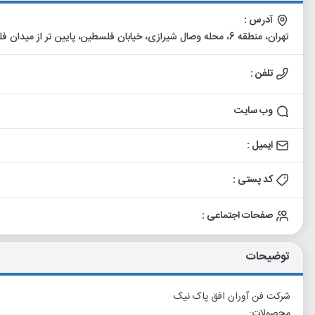
آدرس :
تهران، منطقه 6، محله وصال شیرازی، خیابان فلسطین، پایین تر از میدان فلسطین، نبش کوچه عسگری، پلاک 351، واحد 9
تلفن :
وب سایت
ایمیل :
کد پستی :
صفحات اجتماعی :
توضیحات
شرکت فن آوران افق پاک نیک
محصولات: