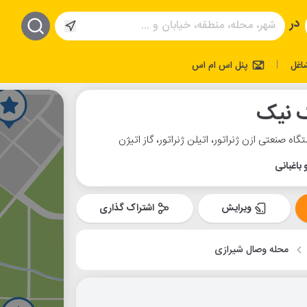
در
اغل
پنل اس ام اس
|
ک نیک
گاه صنعتی ازن ژنراتور، اتیلن ژنراتور، گاز اتیژن
باغبانی
ویرایش
اشتراک گذاری
محله وصال شیرازی