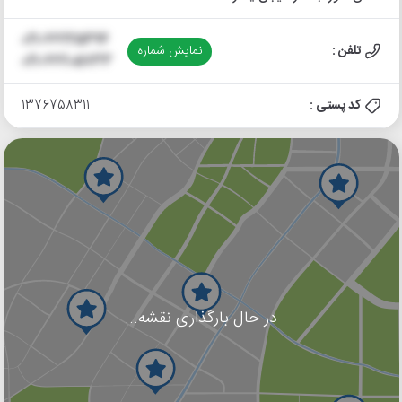
021-66225494
تلفن :
نمایش شماره
021-66205733
کد پستی :
1376758311
در حال بارگذاری نقشه...