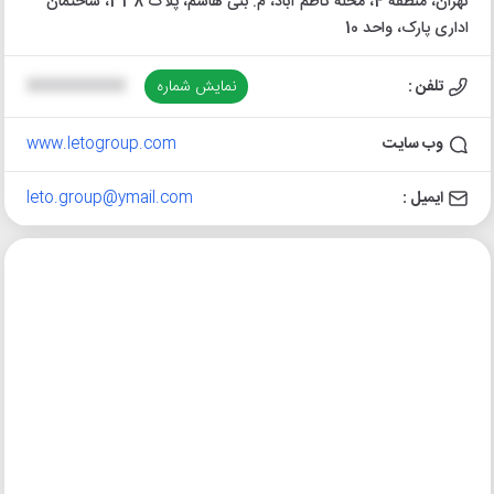
تهران، منطقه 4، محله کاظم آباد، م. بنی هاشم، پلاک 338، ساختمان
اداری پارک، واحد 10
تلفن :
نمایش شماره
XXXXXXXXXX
وب سایت
www.letogroup.com
ایمیل :
leto.group@ymail.com