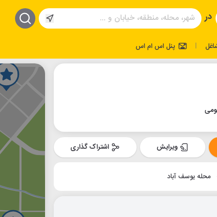
در
اغل
پنل اس ام اس
|
ومی
ویرایش
اشتراک گذاری
محله یوسف آباد