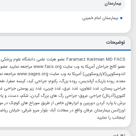
بیمارستان
بیمارستان امام خمینی
توضیحات
عضو کالج جراحان آمریکا به وب سایت rg
اندوسکوپی(لاپاروسک
معده، روده باریک، آپاندیس، روده بزرگ، رکتوم؛ جراحی کبد، کیسه صفرا، ط
جراحی پستان، غدد لنفاوی، غدد عرق، غدد چربی، غدد زیر پوستی جراحی غدد 
کلیوی(آدرنال) جراحی عروق؛ جراحی رگ های بزرگ گردن، شکم، دست، و پا
برش با وارد کردن دوربین و ابزارهای خاص از طریق سوراخ های کوچک در موا
اورژانس بیمارستان عرفان واقع در سعادت آباد- بلوار سرو شرقی- خیابان 
اینجانب را نمایید