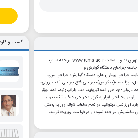
کسب و کاره
Faramarz Karimian MD FACS عضو هیئت علمی دانشگاه علوم پزشکی تهران به وب سایت www.tums.ac.ir مراجعه نمایید
www.facs.o مراجعه نمایید عضو جامعه جراحان دستگاه گوارش و
وپی) آمریکا به وب سایت www.sages.org مراجعه نمایید جراحی بیماری های دستگاه گوارش؛ جراحی مری،
حال، لوزالمعده(پانکراس)؛ جراحی فتق جراحی غدد بیرونی؛
درونی؛ جراحی غده تیروئید، غدد پاراتیروئید، غدد فوق
؛ واریس جراحی لاپاروسکوپی؛ جراحی داخل شکم بدون
رد اورژانس میتوانید در تمام ساعات شبانه روز به بخش
ریاضی بخشایش مراجعه نموده و درخواست ویزیت توسط