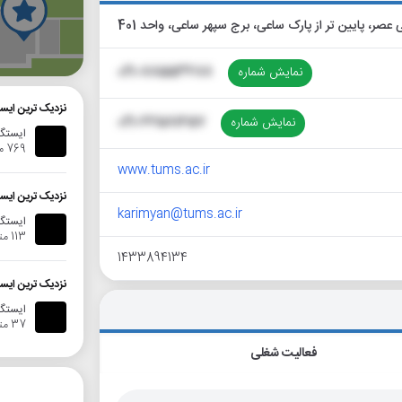
گ
نمایش شماره
021-88553688
نزدیک ترین ایست
نمایش شماره
021-66581657
ایستگا
769 متر
www.tums.ac.ir
نزدیک ترین ایست
karimyan@tums.ac.ir
ایستگاه
113 متر
1433894134
نزدیک ترین ایست
ایستگاه ات
37 متر
فعالیت شغلی