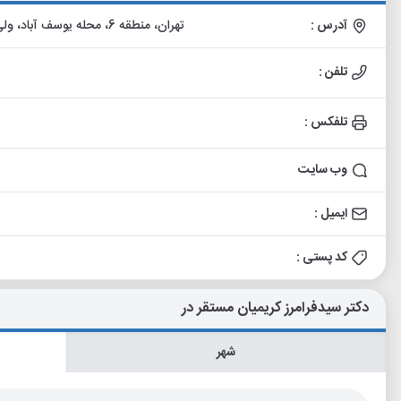
آدرس :
تهران، منطقه 6، محله یوسف آباد، ولی عصر، پایین تر از پارک ساعی، برج سپهر ساعی، واحد 401
تلفن :
تلفکس :
وب سایت
ایمیل :
کد پستی :
دکتر سیدفرامرز کریمیان مستقر در
شهر